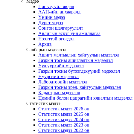
Мэдээ
Цаг үе, үйл явдал
ААН-ийн анхааралд
Үнийн мэдээ
Дүрст мэдээ
Сонгон шалгаруулалт
Авлигын эсрэг үйл ажиллагаа
Нээлттэй өгөгдөл
Архив
Салбарын мэдээлэл
Ашигт малтмалын хайгуулын мэдээлэл
Газрын тосны ашиглалтын мэдээлэл
Уул уурхайн мэдээлэл
Газрын тосны бүтээгдэхүүний мэдээлэл
Нүүрсний мэдээлэл
Лабораторийн мэдээлэл
Газрын тосны эрэл, хайгуулын мэдээлэл
Кадастрын мэдээлэл
Цөмийн болон цацрагийн хяналтын мэдээлэл
Статистик мэдээ
Статистик мэдээ 2026 он
Статистик мэдээ 2025 он
Статистик мэдээ 2024 он
Статистик мэдээ 2023 он
Статистик мэдээ 2022 он