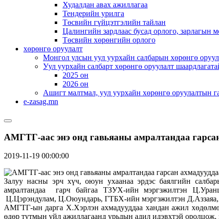
Худалдан авах ажиллагаа
Тендерийн урилга
Төсвийн гүйцэтгэлийн тайлан
Цалингийн зардлаас бусад орлого, зарлагын м
Төсвийн хөрөнгийн орлого
хөрөнгө оруулалт
Монгол улсын уул уурхайн салбарын хөрөнгө оруул
Уул уурхайн салбарт хөрөнгө оруулалт шаардлагата
2025 он
2026 он
Ашигт малтмал, уул уурхайн хөрөнгө оруулалтын г
e-zasag.mn
АМГТГ-аас энэ онд гавьяаны амралтандаа гарсан
2019-11-19 00:00:00
Залуу насны эрч хүч, оюун ухаанаа эрдэс баялгийн салбар
амралтандаа гарч байгаа ТЗУХ-ийн мэргэжилтэн Ц.Уранц
Ц.Цэрэндулам, Ц.Оюундарь, ГТБХ-ийн мэргэжилтэн Д.Аззаяа,
АМГТГ-ын дарга Х.Хэрлэн ахмадууддаа хандан ажил хөдөлмөр
өдөр тутмын үйл ажиллагаанд урьдын адил идэвхтэй оролцож, 