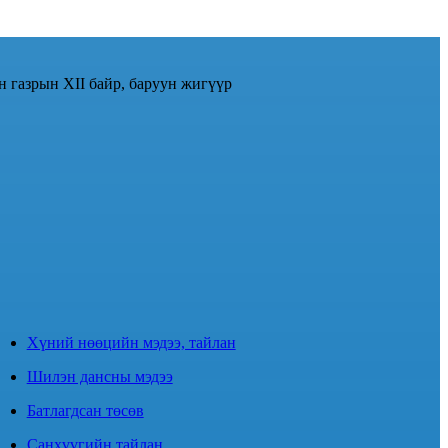
н газрын XII байр, баруун жигүүр
Хүний нөөцийн мэдээ, тайлан
Шилэн дансны мэдээ
Батлагдсан төсөв
Санхүүгийн тайлан