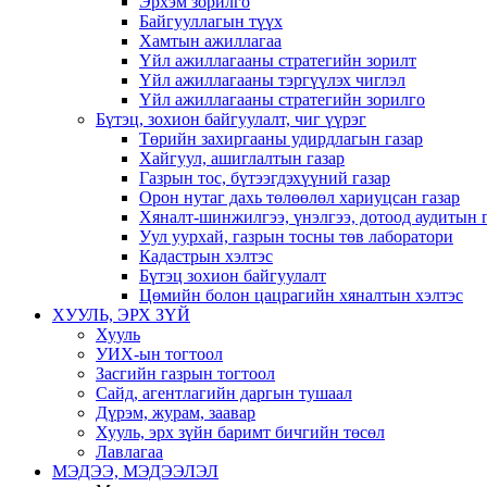
Эрхэм зорилго
Байгууллагын түүх
Хамтын ажиллагаа
Үйл ажиллагааны стратегийн зорилт
Үйл ажиллагааны тэргүүлэх чиглэл
Үйл ажиллагааны стратегийн зорилго
Бүтэц, зохион байгуулалт, чиг үүрэг
Төрийн захиргааны удирдлагын газар
Хайгуул, ашиглалтын газар
Газрын тос, бүтээгдэхүүний газар
Орон нутаг дахь төлөөлөл хариуцсан газар
Хяналт-шинжилгээ, үнэлгээ, дотоод аудитын 
Уул уурхай, газрын тосны төв лаборатори
Кадастрын хэлтэс
Бүтэц зохион байгуулалт
Цөмийн болон цацрагийн хяналтын хэлтэс
ХУУЛЬ, ЭРХ ЗҮЙ
Хууль
УИХ-ын тогтоол
Засгийн газрын тогтоол
Сайд, агентлагийн даргын тушаал
Дүрэм, журам, заавар
Хууль, эрх зүйн баримт бичгийн төсөл
Лавлагаа
МЭДЭЭ, МЭДЭЭЛЭЛ