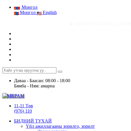
Монгол
Монгол
English
● АШИГТ МАЛТМАЛ, ГАЗРЫН ТОСНЫ ГАЗР
Даваа - Баасан: 08:00 - 18:00
Бямба - Ням: амарна
11-11 Төв
(976) 110
БИДНИЙ ТУХАЙ
Үйл ажиллагааны зорилго, зорилт