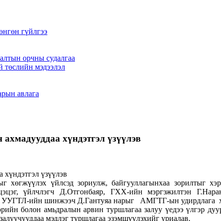
өнгөн гүйлгээ
алтын орчны судалгаа
й төслийн мэдээлэл
арын авлага
 ахмадууддаа хүндэтгэл үзүүлэв
ыг хөгжүүлэх үйлсэд зориулж, байгууллагынхаа зорилтыг хэр
эцэг, үйлчлэгч Д.Отгонбаяр, ГХХ-ийн мэргэжилтэн Г.Нара
 УУГТЛ-ийн шинжээч Д.Гантуяа нарыг АМГТГ-ын удирдлага хүл
ийн болон амьдралын арвин туршлагаа залуу үедээ үлгэр дуу
залуучууддаа мэдлэг туршлагаа эзэмшүүлэхийг уриалав.