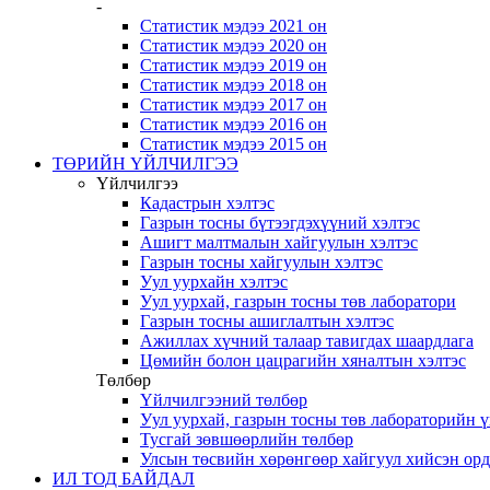
-
Статистик мэдээ 2021 он
Статистик мэдээ 2020 он
Статистик мэдээ 2019 он
Статистик мэдээ 2018 он
Статистик мэдээ 2017 он
Статистик мэдээ 2016 он
Статистик мэдээ 2015 он
ТӨРИЙН ҮЙЛЧИЛГЭЭ
Үйлчилгээ
Кадастрын хэлтэс
Газрын тосны бүтээгдэхүүний хэлтэс
Ашигт малтмалын хайгуулын хэлтэс
Газрын тосны хайгуулын хэлтэс
Уул уурхайн хэлтэс
Уул уурхай, газрын тосны төв лаборатори
Газрын тосны ашиглалтын хэлтэс
Ажиллах хүчний талаар тавигдах шаардлага
Цөмийн болон цацрагийн хяналтын хэлтэс
Төлбөр
Үйлчилгээний төлбөр
Уул уурхай, газрын тосны төв лабораторийн 
Тусгай зөвшөөрлийн төлбөр
Улсын төсвийн хөрөнгөөр хайгуул хийсэн ор
ИЛ ТОД БАЙДАЛ