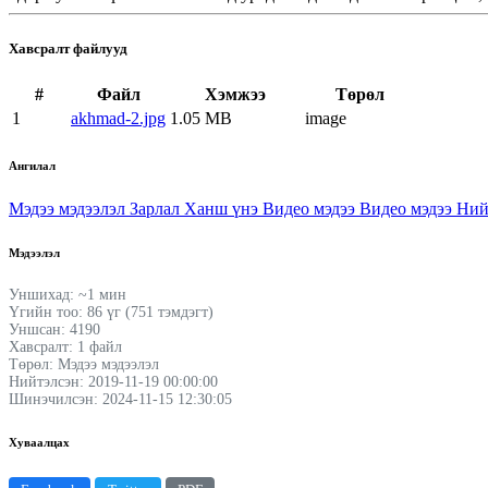
Хавсралт файлууд
#
Файл
Хэмжээ
Төрөл
1
akhmad-2.jpg
1.05 MB
image
Ангилал
Мэдээ мэдээлэл
Зарлал
Ханш үнэ
Видео мэдээ
Видео мэдээ
Ний
Мэдээлэл
Уншихад: ~1 мин
Үгийн тоо: 86 үг (751 тэмдэгт)
Уншсан: 4190
Хавсралт: 1 файл
Төрөл: Мэдээ мэдээлэл
Нийтэлсэн: 2019-11-19 00:00:00
Шинэчилсэн: 2024-11-15 12:30:05
Хуваалцах