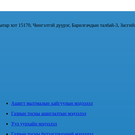
атар хот 15170, Чингэлтэй дүүрэг, Барилгачдын талбай-3, Засгий
Ашигт малтмалын хайгуулын мэдээлэл
Газрын тосны ашиглалтын мэдээлэл
Уул уурхайн мэдээлэл
Газрын тосны бүтээгдэхүүний мэдээлэл