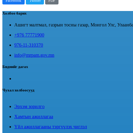
Facebook
Twitter
PDF
Холбоо барих
Ашигт малтмал, газрын тосны газар, Монгол Улс, Улаанба
+976 77771900
976-11-310370
info@mrpam.gov.mn
Биднийг дагах
Чухал холбоосууд
Эрхэм зорилго
Хамтын ажиллагаа
Үйл ажиллагааны тэргүүлэх чиглэл