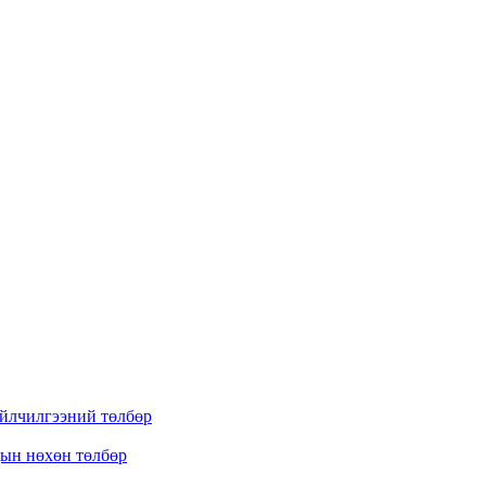
үйлчилгээний төлбөр
дын нөхөн төлбөр