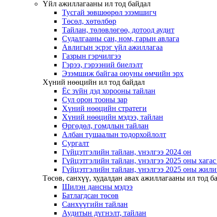
Үйл ажиллагааны ил тод байдал
Тусгай зөвшөөрөл эзэмшигч
Төсөл, хөтөлбөр
Тайлан, төлөвлөгөө, дотоод аудит
Судалгааны сан, ном, гарын авлага
Авлигын эсрэг үйл ажиллагаа
Газрын гэрчилгээ
Гэрээ, гэрээний биелэлт
Эзэмшиж байгаа оюуны өмчийн эрх
Хүний нөөцийн ил тод байдал
Ёс зүйн дэд хорооны тайлан
Сул орон тооны зар
Хүний нөөцийн стратеги
Хүний нөөцийн мэдээ, тайлан
Өргөдөл, гомдлын тайлан
Албан тушаалын тодорхойлолт
Сургалт
Гүйцэтгэлийн тайлан, үнэлгээ 2024 он
Гүйцэтгэлийн тайлан, үнэлгээ 2025 оны хага
Гүйцэтгэлийн тайлан, үнэлгээ 2025 оны жили
Төсөв, санхүү, худалдан авах ажиллагааны ил тод б
Шилэн дансны мэдээ
Батлагдсан төсөв
Санхүүгийн тайлан
Аудитын дүгнэлт, тайлан