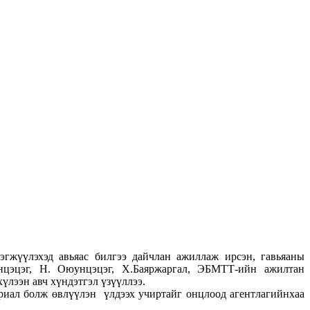
эгжүүлэхэд авьяас билгээ дайчлан ажиллаж ирсэн, гавьяаны
нцэцэг, Н. Оюунцэцэг, Х.Баяржаргал, ЭБМТТ-ийн ажилтан
ээн авч хүндэтгэл үзүүллээ.
риал болж өвлүүлэн үлдээх учиртайг онцлоод агентлагийнхаа