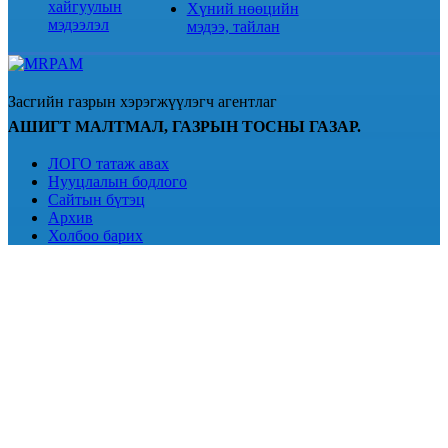
хайгуулын
Хүний нөөцийн
мэдээлэл
мэдээ, тайлан
Засгийн газрын хэрэгжүүлэгч агентлаг
АШИГТ МАЛТМАЛ, ГАЗРЫН ТОСНЫ ГАЗАР.
ЛОГО татаж авах
Нууцлалын бодлого
Сайтын бүтэц
Архив
Холбоо барих