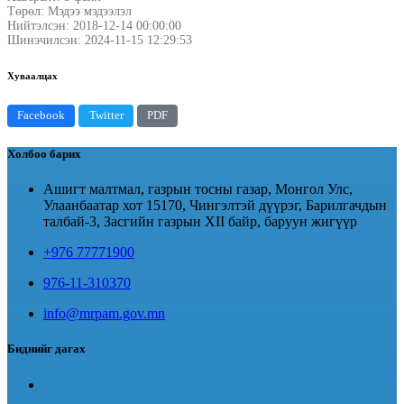
Төрөл: Мэдээ мэдээлэл
Нийтэлсэн: 2018-12-14 00:00:00
Шинэчилсэн: 2024-11-15 12:29:53
Хуваалцах
Facebook
Twitter
PDF
Холбоо барих
Ашигт малтмал, газрын тосны газар, Монгол Улс,
Улаанбаатар хот 15170, Чингэлтэй дүүрэг, Барилгачдын
талбай-3, Засгийн газрын XII байр, баруун жигүүр
+976 77771900
976-11-310370
info@mrpam.gov.mn
Биднийг дагах