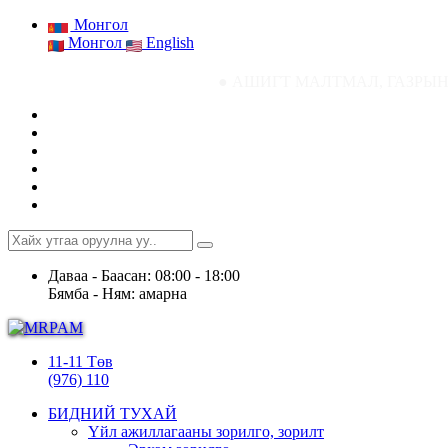
Монгол
Монгол
English
● АШИГТ МАЛТМАЛ, ГАЗРЫН ТОСНЫ ГАЗР
Даваа - Баасан: 08:00 - 18:00
Бямба - Ням: амарна
11-11 Төв
(976) 110
БИДНИЙ ТУХАЙ
Үйл ажиллагааны зорилго, зорилт