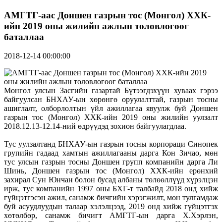
АМГТГ-аас Доншен газрын тос (Монгол) ХХК-
ийн 2019 оны жилийн ажлын төлөвлөгөөг
баталлаа
2018-12-14 00:00:00
Монгол улсын Засгийн газартай Бүтээгдэхүүн хуваах гэрээ
байгуулсан БНХАУ-ын хөрөнгө оруулалттай, газрын тосны
ашиглалт, олборлолтын үйл ажиллагаа явуулж буй Доншен
газрын тос (Монгол) ХХК-ийн 2019 оны жилийн уулзалт
2018.12.13-12.14-ний өдрүүдэд зохион байгуулагдлаа.
Тус уулзалтанд БНХАУ-ын газрын тосны корпораци Синопек
групийн гадаад хамтын ажиллагааны дарга Кон Зичао, мөн
тус улсын газрын тосны Доншен групп компанийн дарга Ли
Шинь, Доншен газрын тос (Монгол) ХХК-ийн ерөнхий
захирал Сун Юнчан болон бусад албаны төлөөллүүд хүрэлцэн
ирж, тус компанийн 1997 оны БХГ-т талбайд 2018 онд хийж
гүйцэтгэсэн ажил, санамж бичгийн хэрэгжилт, мөн тулгамдаж
буй асуудлуудын талаар хэлэлцээд, 2019 онд хийж гүйцэтгэх
хөтөлбөр, санамж бичигт АМГТГ-ын дарга Х.Хэрлэн,