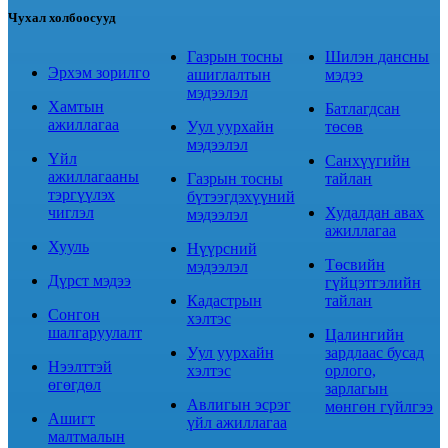
Чухал холбоосууд
Газрын тосны
Шилэн дансны
Эрхэм зорилго
ашиглалтын
мэдээ
мэдээлэл
Хамтын
Батлагдсан
ажиллагаа
Уул уурхайн
төсөв
мэдээлэл
Үйл
Санхүүгийн
ажиллагааны
Газрын тосны
тайлан
тэргүүлэх
бүтээгдэхүүний
чиглэл
Худалдан авах
мэдээлэл
ажиллагаа
Хууль
Нүүрсний
Төсвийн
мэдээлэл
Дүрст мэдээ
гүйцэтгэлийн
Кадастрын
тайлан
Сонгон
хэлтэс
шалгаруулалт
Цалингийн
Уул уурхайн
зардлаас бусад
Нээлттэй
хэлтэс
орлого,
өгөгдөл
зарлагын
Авлигын эсрэг
мөнгөн гүйлгээ
Ашигт
үйл ажиллагаа
малтмалын