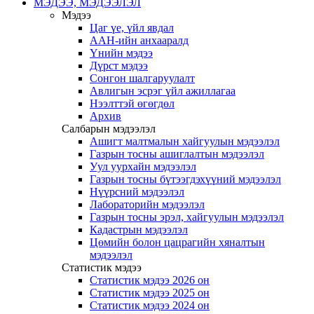
МЭДЭЭ, МЭДЭЭЛЭЛ
Мэдээ
Цаг үе, үйл явдал
ААН-ийн анхааралд
Үнийн мэдээ
Дүрст мэдээ
Сонгон шалгаруулалт
Авлигын эсрэг үйл ажиллагаа
Нээлттэй өгөгдөл
Архив
Салбарын мэдээлэл
Ашигт малтмалын хайгуулын мэдээлэл
Газрын тосны ашиглалтын мэдээлэл
Уул уурхайн мэдээлэл
Газрын тосны бүтээгдэхүүний мэдээлэл
Нүүрсний мэдээлэл
Лабораторийн мэдээлэл
Газрын тосны эрэл, хайгуулын мэдээлэл
Кадастрын мэдээлэл
Цөмийн болон цацрагийн хяналтын
мэдээлэл
Статистик мэдээ
Статистик мэдээ 2026 он
Статистик мэдээ 2025 он
Статистик мэдээ 2024 он