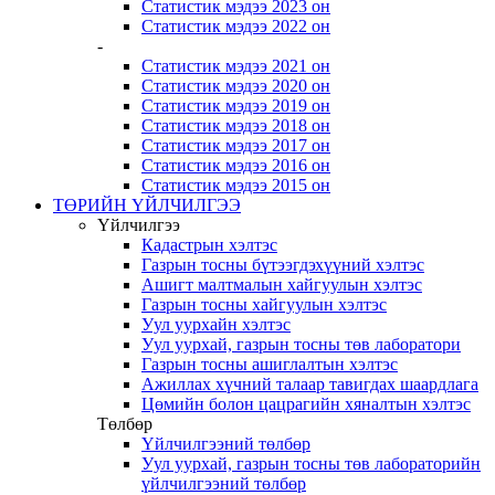
Статистик мэдээ 2023 он
Статистик мэдээ 2022 он
-
Статистик мэдээ 2021 он
Статистик мэдээ 2020 он
Статистик мэдээ 2019 он
Статистик мэдээ 2018 он
Статистик мэдээ 2017 он
Статистик мэдээ 2016 он
Статистик мэдээ 2015 он
ТӨРИЙН ҮЙЛЧИЛГЭЭ
Үйлчилгээ
Кадастрын хэлтэс
Газрын тосны бүтээгдэхүүний хэлтэс
Ашигт малтмалын хайгуулын хэлтэс
Газрын тосны хайгуулын хэлтэс
Уул уурхайн хэлтэс
Уул уурхай, газрын тосны төв лаборатори
Газрын тосны ашиглалтын хэлтэс
Ажиллах хүчний талаар тавигдах шаардлага
Цөмийн болон цацрагийн хяналтын хэлтэс
Төлбөр
Үйлчилгээний төлбөр
Уул уурхай, газрын тосны төв лабораторийн
үйлчилгээний төлбөр