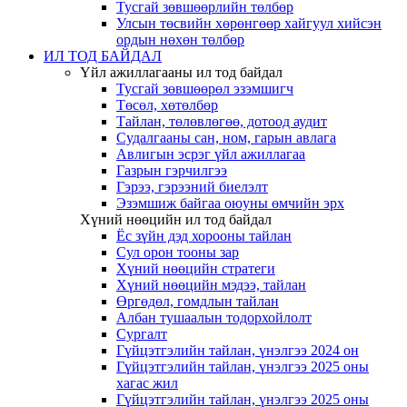
Тусгай зөвшөөрлийн төлбөр
Улсын төсвийн хөрөнгөөр хайгуул хийсэн
ордын нөхөн төлбөр
ИЛ ТОД БАЙДАЛ
Үйл ажиллагааны ил тод байдал
Тусгай зөвшөөрөл эзэмшигч
Төсөл, хөтөлбөр
Тайлан, төлөвлөгөө, дотоод аудит
Судалгааны сан, ном, гарын авлага
Авлигын эсрэг үйл ажиллагаа
Газрын гэрчилгээ
Гэрээ, гэрээний биелэлт
Эзэмшиж байгаа оюуны өмчийн эрх
Хүний нөөцийн ил тод байдал
Ёс зүйн дэд хорооны тайлан
Сул орон тооны зар
Хүний нөөцийн стратеги
Хүний нөөцийн мэдээ, тайлан
Өргөдөл, гомдлын тайлан
Албан тушаалын тодорхойлолт
Сургалт
Гүйцэтгэлийн тайлан, үнэлгээ 2024 он
Гүйцэтгэлийн тайлан, үнэлгээ 2025 оны
хагас жил
Гүйцэтгэлийн тайлан, үнэлгээ 2025 оны