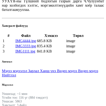
УУХҮЯ-ны Түлшний бодлогын газрын дарга Ч.Чулуунбат
нар холбогдох хэлтэс, мэргэжилтэнүүдийн хамт хоёр талаас
баталгаажууллаа.
Хавсралт файлууд
#
Файл
Хэмжээ
Төрөл
1
IMG4444.jpg
685.8 KB
image
2
IMG3333.jpg
835.4 KB
image
3
IMG1111.jpg
841.8 KB
image
Ангилал
Мэдээ мэдээлэл
Зарлал
Ханш үнэ
Видео мэдээ
Видео мэдээ
Нийтлэл
Мэдээлэл
Уншихад: ~1 мин
Үгийн тоо: 116 үг (884 тэмдэгт)
Уншсан: 5863
Хавсралт: 3 файл