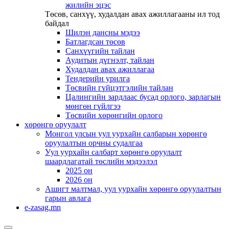
жилийн эцэс
Төсөв, санхүү, худалдан авах ажиллагааны ил тод
байдал
Шилэн дансны мэдээ
Батлагдсан төсөв
Санхүүгийн тайлан
Аудитын дүгнэлт, тайлан
Худалдан авах ажиллагаа
Тендерийн урилга
Төсвийн гүйцэтгэлийн тайлан
Цалингийн зардлаас бусад орлого, зарлагын
мөнгөн гүйлгээ
Төсвийн хөрөнгийн орлого
хөрөнгө оруулалт
Монгол улсын уул уурхайн салбарын хөрөнгө
оруулалтын орчны судалгаа
Уул уурхайн салбарт хөрөнгө оруулалт
шаардлагатай төслийн мэдээлэл
2025 он
2026 он
Ашигт малтмал, уул уурхайн хөрөнгө оруулалтын
гарын авлага
e-zasag.mn