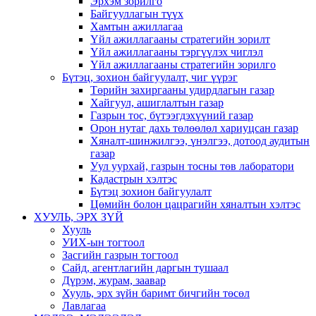
Эрхэм зорилго
Байгууллагын түүх
Хамтын ажиллагаа
Үйл ажиллагааны стратегийн зорилт
Үйл ажиллагааны тэргүүлэх чиглэл
Үйл ажиллагааны стратегийн зорилго
Бүтэц, зохион байгуулалт, чиг үүрэг
Төрийн захиргааны удирдлагын газар
Хайгуул, ашиглалтын газар
Газрын тос, бүтээгдэхүүний газар
Орон нутаг дахь төлөөлөл хариуцсан газар
Хяналт-шинжилгээ, үнэлгээ, дотоод аудитын
газар
Уул уурхай, газрын тосны төв лаборатори
Кадастрын хэлтэс
Бүтэц зохион байгуулалт
Цөмийн болон цацрагийн хяналтын хэлтэс
ХУУЛЬ, ЭРХ ЗҮЙ
Хууль
УИХ-ын тогтоол
Засгийн газрын тогтоол
Сайд, агентлагийн даргын тушаал
Дүрэм, журам, заавар
Хууль, эрх зүйн баримт бичгийн төсөл
Лавлагаа