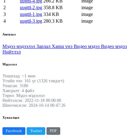
1
uugttl-4.jpg
266.2 KB
image
2
uugttl-2.jpg
358.8 KB
image
3
uugttl-1.jpg
334 KB
image
4
uugttl-3.jpg
280.3 KB
image
Ангилал
Мэдээ мэдээлэл
Зарлал
Ханш үнэ
Видео мэдээ
Видео мэдээ
Нийтлэл
Мэдээлэл
Уншихад: ~1 мин
Үгийн тоо: 161 үг (1326 тэмдэгт)
Уншсан: 3180
Хавсралт: 4 файл
Төрөл: Мэдээ мэдээлэл
Нийтэлсэн: 2022-11-18 00:00:00
Шинэчилсэн: 2024-10-14 00:47:26
Хуваалцах
Facebook
Twitter
PDF