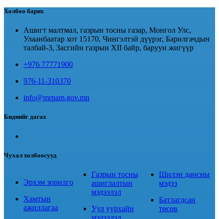
Холбоо барих
Ашигт малтмал, газрын тосны газар, Монгол Улс,
Улаанбаатар хот 15170, Чингэлтэй дүүрэг, Барилгачдын
талбай-3, Засгийн газрын XII байр, баруун жигүүр
+976 77771900
976-11-310370
info@mrpam.gov.mn
Биднийг дагах
Чухал холбоосууд
Газрын тосны
Шилэн дансны
Эрхэм зорилго
ашиглалтын
мэдээ
мэдээлэл
Хамтын
Батлагдсан
ажиллагаа
Уул уурхайн
төсөв
мэдээлэл