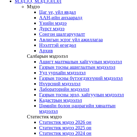
МЭДЭЭ, МЭДЭЭЛЭЛ
Мэдээ
Цаг үе, үйл явдал
ААН-ийн анхааралд
Үнийн мэдээ
Дүрст мэдээ
Сонгон шалгаруулалт
Авлигын эсрэг үйл ажиллагаа
Нээлттэй өгөгдөл
Архив
Салбарын мэдээлэл
Ашигт малтмалын хайгуулын мэдээлэл
Газрын тосны ашиглалтын мэдээлэл
Уул уурхайн мэдээлэл
Газрын тосны бүтээгдэхүүний мэдээлэл
Нүүрсний мэдээлэл
Лабораторийн мэдээлэл
Газрын тосны эрэл, хайгуулын мэдээлэл
Кадастрын мэдээлэл
Цөмийн болон цацрагийн хяналтын
мэдээлэл
Статистик мэдээ
Статистик мэдээ 2026 он
Статистик мэдээ 2025 он
Статистик мэдээ 2024 он