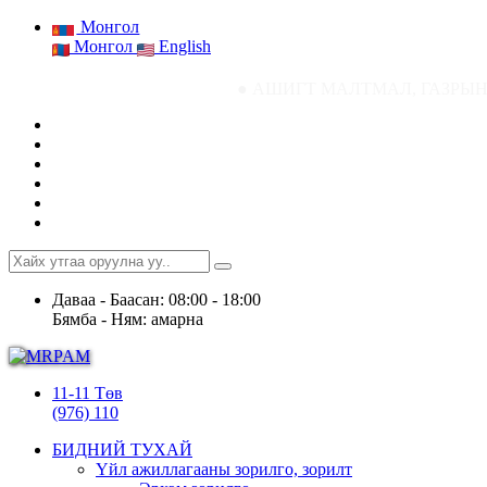
Монгол
Монгол
English
● АШИГТ МАЛТМАЛ, ГАЗРЫН ТОСНЫ ГАЗР
Даваа - Баасан: 08:00 - 18:00
Бямба - Ням: амарна
11-11 Төв
(976) 110
БИДНИЙ ТУХАЙ
Үйл ажиллагааны зорилго, зорилт