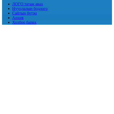
ЛОГО татаж авах
Нууцлалын бодлого
Сайтын бүтэц
Архив
Холбоо барих