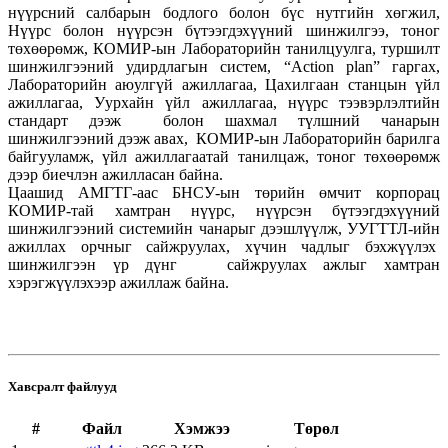
нүүрсний салбарын бодлого болон бүс нутгийн хөгжил,
Нүүрс болон нүүрсэн бүтээгдэхүүний шинжилгээ, тоног
төхөөрөмж, КОМИР-ын Лабораторийн танилцуулга, туршилт
шинжилгээний удирдлагын систем, “Action plan” гаргах,
Лабораторийн аюулгүй ажиллагаа, Цахилгаан станцын үйл
ажиллагаа, Уурхайн үйл ажиллагаа, нүүрс тээвэрлэлтийн
стандарт дээж болон шахмал түлшний чанарын
шинжилгээний дээж авах, КОМИР-ын Лабораторийн барилга
байгууламж, үйл ажиллагаатай танилцаж, тоног төхөөрөмж
дээр биечлэн ажилласан байна.
Цаашид АМГТГ-аас БНСУ-ын төрийн өмчит корпорац
КОМИР-тай хамтран нүүрс, нүүрсэн бүтээгдэхүүний
шинжилгээний системийн чанарыг дээшлүүлж, УУГТТЛ-ийн
ажиллах орчныг сайжруулах, хүчин чадлыг бэхжүүлэх
шинжилгээн үр дүнг сайжруулах ажлыг хамтран
хэрэгжүүлэхээр ажиллаж байна.
Хавсралт файлууд
#
Файл
Хэмжээ
Төрөл