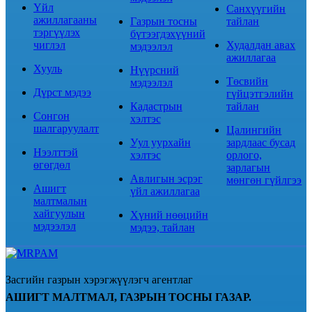
Үйл
Санхүүгийн
ажиллагааны
Газрын тосны
тайлан
тэргүүлэх
бүтээгдэхүүний
чиглэл
Худалдан авах
мэдээлэл
ажиллагаа
Хууль
Нүүрсний
Төсвийн
мэдээлэл
Дүрст мэдээ
гүйцэтгэлийн
Кадастрын
тайлан
Сонгон
хэлтэс
шалгаруулалт
Цалингийн
Уул уурхайн
зардлаас бусад
Нээлттэй
хэлтэс
орлого,
өгөгдөл
зарлагын
Авлигын эсрэг
мөнгөн гүйлгээ
Ашигт
үйл ажиллагаа
малтмалын
хайгуулын
Хүний нөөцийн
мэдээлэл
мэдээ, тайлан
Засгийн газрын хэрэгжүүлэгч агентлаг
АШИГТ МАЛТМАЛ, ГАЗРЫН ТОСНЫ ГАЗАР.