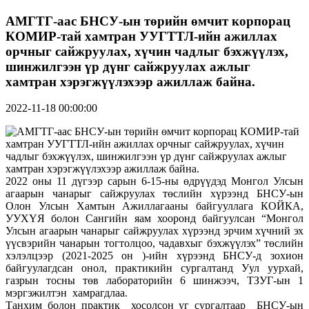
АМГТГ-аас БНСУ-ын төрийн өмчит корпорац
КОМИР-тай хамтран УУГТТЛ-ийн ажиллах
орчныг сайжруулах, хүчин чадлыг бэхжүүлэх,
шинжилгээн үр дүнг сайжруулах ажлыг
хамтран хэрэгжүүлэхээр ажиллаж байна.
2022-11-18 00:00:00
2022 оны 11 дүгээр сарын 6-15-ны өдрүүдэд Монгол Улсын
агаарын чанарыг сайжруулах төслийн хүрээнд БНСУ-ын
Олон Улсын Хамтын Ажиллагааны байгууллага КОЙКА,
УУХҮЯ болон Сангийн яам хооронд байгуулсан “Монгол
Улсын агаарын чанарыг сайжруулах хүрээнд эрчим хүчний эх
үүсвэрийн чанарын тогтолцоо, чадавхыг бэхжүүлэх” төслийн
хэлэлцээр (2021-2025 он )-ийн хүрээнд БНСУ-д зохион
байгуулагдсан онол, практикийн сургалтанд Уул уурхай,
газрын тосны төв лабораторийн 6 шинжээч, ТЗУГ-ын 1
мэргэжилтэн хамрагдлаа.
Танхим болон практик хосолсон уг сургалтаар БНСУ-ын