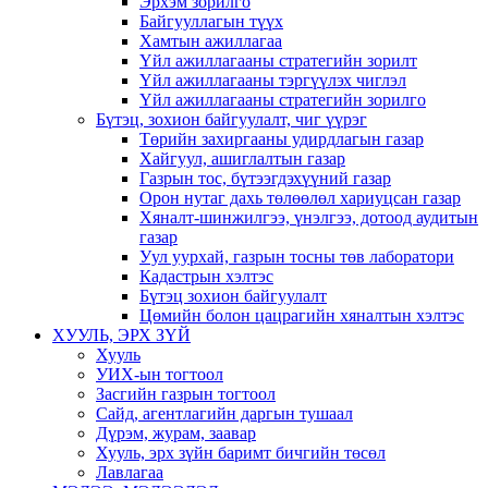
Эрхэм зорилго
Байгууллагын түүх
Хамтын ажиллагаа
Үйл ажиллагааны стратегийн зорилт
Үйл ажиллагааны тэргүүлэх чиглэл
Үйл ажиллагааны стратегийн зорилго
Бүтэц, зохион байгуулалт, чиг үүрэг
Төрийн захиргааны удирдлагын газар
Хайгуул, ашиглалтын газар
Газрын тос, бүтээгдэхүүний газар
Орон нутаг дахь төлөөлөл хариуцсан газар
Хяналт-шинжилгээ, үнэлгээ, дотоод аудитын
газар
Уул уурхай, газрын тосны төв лаборатори
Кадастрын хэлтэс
Бүтэц зохион байгуулалт
Цөмийн болон цацрагийн хяналтын хэлтэс
ХУУЛЬ, ЭРХ ЗҮЙ
Хууль
УИХ-ын тогтоол
Засгийн газрын тогтоол
Сайд, агентлагийн даргын тушаал
Дүрэм, журам, заавар
Хууль, эрх зүйн баримт бичгийн төсөл
Лавлагаа