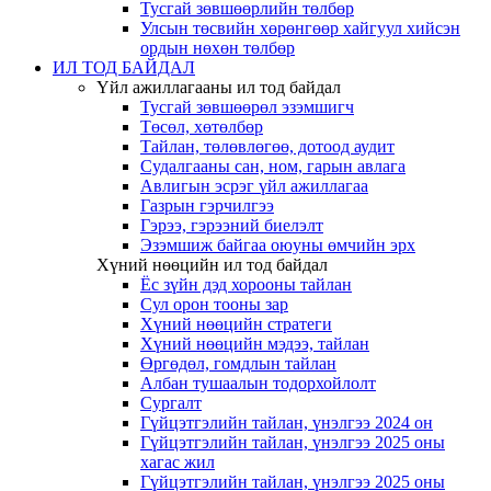
Тусгай зөвшөөрлийн төлбөр
Улсын төсвийн хөрөнгөөр хайгуул хийсэн
ордын нөхөн төлбөр
ИЛ ТОД БАЙДАЛ
Үйл ажиллагааны ил тод байдал
Тусгай зөвшөөрөл эзэмшигч
Төсөл, хөтөлбөр
Тайлан, төлөвлөгөө, дотоод аудит
Судалгааны сан, ном, гарын авлага
Авлигын эсрэг үйл ажиллагаа
Газрын гэрчилгээ
Гэрээ, гэрээний биелэлт
Эзэмшиж байгаа оюуны өмчийн эрх
Хүний нөөцийн ил тод байдал
Ёс зүйн дэд хорооны тайлан
Сул орон тооны зар
Хүний нөөцийн стратеги
Хүний нөөцийн мэдээ, тайлан
Өргөдөл, гомдлын тайлан
Албан тушаалын тодорхойлолт
Сургалт
Гүйцэтгэлийн тайлан, үнэлгээ 2024 он
Гүйцэтгэлийн тайлан, үнэлгээ 2025 оны
хагас жил
Гүйцэтгэлийн тайлан, үнэлгээ 2025 оны