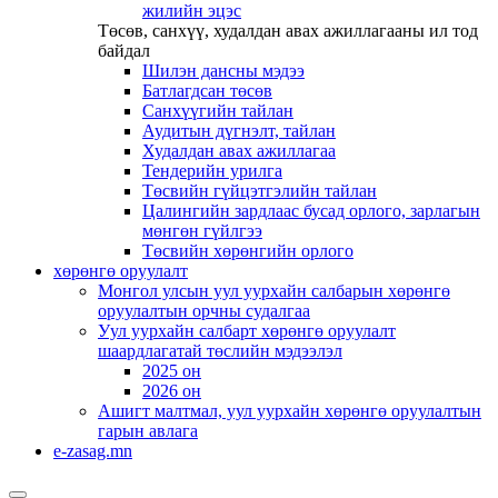
жилийн эцэс
Төсөв, санхүү, худалдан авах ажиллагааны ил тод
байдал
Шилэн дансны мэдээ
Батлагдсан төсөв
Санхүүгийн тайлан
Аудитын дүгнэлт, тайлан
Худалдан авах ажиллагаа
Тендерийн урилга
Төсвийн гүйцэтгэлийн тайлан
Цалингийн зардлаас бусад орлого, зарлагын
мөнгөн гүйлгээ
Төсвийн хөрөнгийн орлого
хөрөнгө оруулалт
Монгол улсын уул уурхайн салбарын хөрөнгө
оруулалтын орчны судалгаа
Уул уурхайн салбарт хөрөнгө оруулалт
шаардлагатай төслийн мэдээлэл
2025 он
2026 он
Ашигт малтмал, уул уурхайн хөрөнгө оруулалтын
гарын авлага
e-zasag.mn