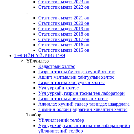
Статистик мэдээ 2023 он
Статистик мэдээ 2022 он
-
Статистик мэдээ 2021 он
Статистик мэдээ 2020 он
Статистик мэдээ 2019 он
Статистик мэдээ 2018 он
Статистик мэдээ 2017 он
Статистик мэдээ 2016 он
Статистик мэдээ 2015 он
ТӨРИЙН ҮЙЛЧИЛГЭЭ
Үйлчилгээ
Кадастрын хэлтэс
Газрын тосны бүтээгдэхүүний хэлтэс
Ашигт малтмалын хайгуулын хэлтэс
Газрын тосны хайгуулын хэлтэс
Уул уурхайн хэлтэс
Уул уурхай, газрын тосны төв лаборатори
Газрын тосны ашиглалтын хэлтэс
Ажиллах хүчний талаар тавигдах шаардлага
Цөмийн болон цацрагийн хяналтын хэлтэс
Төлбөр
Үйлчилгээний төлбөр
Уул уурхай, газрын тосны төв лабораторийн
үйлчилгээний төлбөр