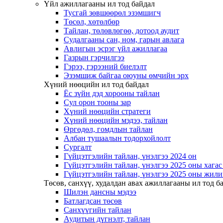
Үйл ажиллагааны ил тод байдал
Тусгай зөвшөөрөл эзэмшигч
Төсөл, хөтөлбөр
Тайлан, төлөвлөгөө, дотоод аудит
Судалгааны сан, ном, гарын авлага
Авлигын эсрэг үйл ажиллагаа
Газрын гэрчилгээ
Гэрээ, гэрээний биелэлт
Эзэмшиж байгаа оюуны өмчийн эрх
Хүний нөөцийн ил тод байдал
Ёс зүйн дэд хорооны тайлан
Сул орон тооны зар
Хүний нөөцийн стратеги
Хүний нөөцийн мэдээ, тайлан
Өргөдөл, гомдлын тайлан
Албан тушаалын тодорхойлолт
Сургалт
Гүйцэтгэлийн тайлан, үнэлгээ 2024 он
Гүйцэтгэлийн тайлан, үнэлгээ 2025 оны хага
Гүйцэтгэлийн тайлан, үнэлгээ 2025 оны жили
Төсөв, санхүү, худалдан авах ажиллагааны ил тод б
Шилэн дансны мэдээ
Батлагдсан төсөв
Санхүүгийн тайлан
Аудитын дүгнэлт, тайлан