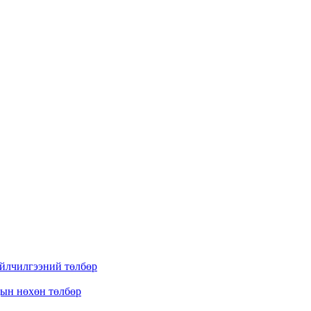
үйлчилгээний төлбөр
дын нөхөн төлбөр