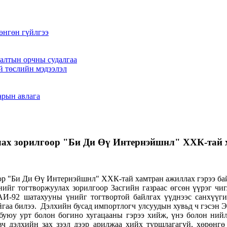
өнгөн гүйлгээ
алтын орчны судалгаа
й төслийн мэдээлэл
арын авлага
ах зорилгоор "Би Ди Өү Интернэйшнл" ХХК-тай х
йг тогтворжуулах зорилгоор Засгийн газраас өгсөн үүрэг ч
 АИ-92 шатахууны үнийг тогтвортой байлгах үүднээс санхүүг
йгаа билээ. Дэлхийн бусад импортлогч улсуудын хувьд ч гэсэн Э
буюу урт болон богино хугацааны гэрээ хийж, үнэ болон ний
вч дэлхийн зах зээл дээр арилжаа хийх туршлагагүй, хөрөнгө 