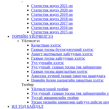
-
Статистик мэдээ 2021 он
Статистик мэдээ 2020 он
Статистик мэдээ 2019 он
Статистик мэдээ 2018 он
Статистик мэдээ 2017 он
Статистик мэдээ 2016 он
Статистик мэдээ 2015 он
ТӨРИЙН ҮЙЛЧИЛГЭЭ
Үйлчилгээ
Кадастрын хэлтэс
Газрын тосны бүтээгдэхүүний хэлтэс
Ашигт малтмалын хайгуулын хэлтэс
Газрын тосны хайгуулын хэлтэс
Уул уурхайн хэлтэс
Уул уурхай, газрын тосны төв лаборатори
Газрын тосны ашиглалтын хэлтэс
Ажиллах хүчний талаар тавигдах шаардлага
Цөмийн болон цацрагийн хяналтын хэлтэс
Төлбөр
Үйлчилгээний төлбөр
Уул уурхай, газрын тосны төв лабораторийн 
Тусгай зөвшөөрлийн төлбөр
Улсын төсвийн хөрөнгөөр хайгуул хийсэн ор
ИЛ ТОД БАЙДАЛ