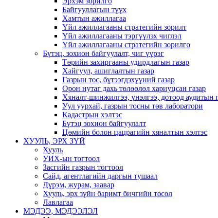
Эрхэм зорилго
Байгууллагын түүх
Хамтын ажиллагаа
Үйл ажиллагааны стратегийн зорилт
Үйл ажиллагааны тэргүүлэх чиглэл
Үйл ажиллагааны стратегийн зорилго
Бүтэц, зохион байгуулалт, чиг үүрэг
Төрийн захиргааны удирдлагын газар
Хайгуул, ашиглалтын газар
Газрын тос, бүтээгдэхүүний газар
Орон нутаг дахь төлөөлөл хариуцсан газар
Хяналт-шинжилгээ, үнэлгээ, дотоод аудитын 
Уул уурхай, газрын тосны төв лаборатори
Кадастрын хэлтэс
Бүтэц зохион байгуулалт
Цөмийн болон цацрагийн хяналтын хэлтэс
ХУУЛЬ, ЭРХ ЗҮЙ
Хууль
УИХ-ын тогтоол
Засгийн газрын тогтоол
Сайд, агентлагийн даргын тушаал
Дүрэм, журам, заавар
Хууль, эрх зүйн баримт бичгийн төсөл
Лавлагаа
МЭДЭЭ, МЭДЭЭЛЭЛ