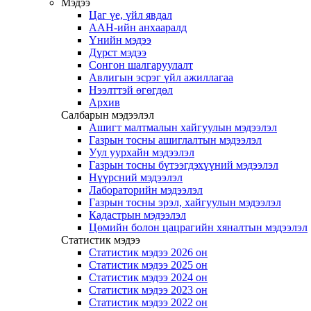
Мэдээ
Цаг үе, үйл явдал
ААН-ийн анхааралд
Үнийн мэдээ
Дүрст мэдээ
Сонгон шалгаруулалт
Авлигын эсрэг үйл ажиллагаа
Нээлттэй өгөгдөл
Архив
Салбарын мэдээлэл
Ашигт малтмалын хайгуулын мэдээлэл
Газрын тосны ашиглалтын мэдээлэл
Уул уурхайн мэдээлэл
Газрын тосны бүтээгдэхүүний мэдээлэл
Нүүрсний мэдээлэл
Лабораторийн мэдээлэл
Газрын тосны эрэл, хайгуулын мэдээлэл
Кадастрын мэдээлэл
Цөмийн болон цацрагийн хяналтын мэдээлэл
Статистик мэдээ
Статистик мэдээ 2026 он
Статистик мэдээ 2025 он
Статистик мэдээ 2024 он
Статистик мэдээ 2023 он
Статистик мэдээ 2022 он