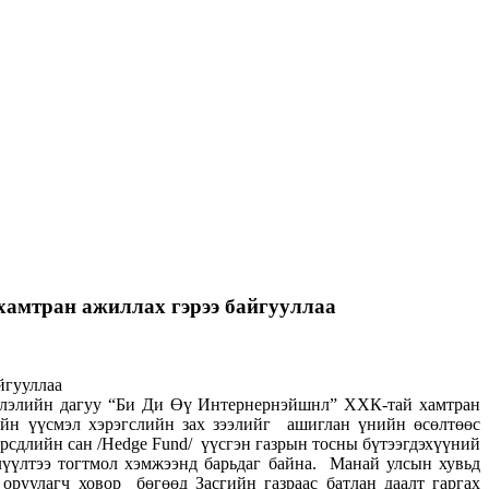
амтран ажиллах гэрээ байгууллаа
иглэлийн дагуу “Би Ди Өү Интернернэйшнл” ХХК-тай хамтран
ийн үүсмэл хэрэгслийн зах зээлийг ашиглан үнийн өсөлтөөс
рсдлийн сан /Hedge Fund/ үүсгэн газрын тосны бүтээгдэхүүний
лүүлтээ тогтмол хэмжээнд барьдаг байна. Манай улсын хувьд
оруулагч ховор бөгөөд Засгийн газраас батлан даалт гаргах