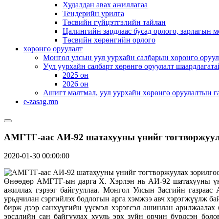
Худалдан авах ажиллагаа
Тендерийн урилга
Төсвийн гүйцэтгэлийн тайлан
Цалингийн зардлаас бусад орлого, зарлагын м
Төсвийн хөрөнгийн орлого
хөрөнгө оруулалт
Монгол улсын уул уурхайн салбарын хөрөнгө оруул
Уул уурхайн салбарт хөрөнгө оруулалт шаардлагата
2025 он
2026 он
Ашигт малтмал, уул уурхайн хөрөнгө оруулалтын г
e-zasag.mn
АМГТГ-аас АИ-92 шатахууны үнийг тогтворжуул
2020-01-30 00:00:00
Өнөөдөр АМГТГ-ын дарга Х. Хэрлэн нь АИ-92 шатахууны үни
ажиллах гэрээг байгууллаа. Монгол Улсын Засгийн газраас
урьдчилан сэргийлэх бодлогын арга хэмжээ авч хэрэгжүүлж ба
бирж дээр санхүүгийн үүсмэл хэрэгсэл ашинлан арилжаалах 
эрсдлийн сан байгуулах хууль эрх зүйн орчин бүрдсэн боло