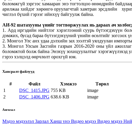
боломжгүй зэргээс хамааран энэ тогтолцоо өнөөдрийн байдла
арилжаа хийдэг хөрөнгө оруулагчтай хамтран эрсдлийн хурим
чиглэл бүхий гэрээг ийнхүү байгуулж байна.
АИ-92 шатахууны үнийг тогтворжуулах нь дараах ач холбог
1. Ард иргэдийн нийтлэг хэрэглээний суурь бүтээгдэхүүн бо
дэмжих, бусад бараа бүтээгдэхүүний үнийн өсөлтийг зогсоох ү
2. Монгол Улс анх удаа дэлхийн зах зээлтэй уялдуулан импор
3. Монгол Улсын Засгийн газрын 2016-2020 оны үйл ажиллаг
боломжтой болж байна Энэхүү зохицуулалтыг хэрэгжүүлэхэд у
гэрээ хэлцэлд өөрчлөлт орохгүй юм.
Хавсралт файлууд
#
Файл
Хэмжээ
Төрөл
1
DSC_1415.JPG
755 KB
image
2
DSC_1406.JPG
638.6 KB
image
Ангилал
Мэдээ мэдээлэл
Зарлал
Ханш үнэ
Видео мэдээ
Видео мэдээ
Ний