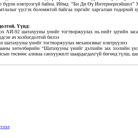
ар бүрэн нэвтрээгүй байна. Иймд “Би Ди Өү Интернернэйшнл” 
тлалыг үүсгэх боломжтой байгаа зэргийг харгалзан тодорхой 
долтой. Үүнд:
лох АИ-92 шатахууны үнийг тогтворжуулах нь нийт эдтийн засаг
ндсэн ач холбогдолтой билээ
тын шатахууны үнийг тогтворжуулах механизмыг нэвтрүүлнэ
ааны хөтөлбөрийн “Шатахууны үнийг дэлхийн зах зээлийн үнэ
лсын төсвөөс аливаа санхүүжилт шаардагдахгүй бөгөөд түлш, ша
тлэл