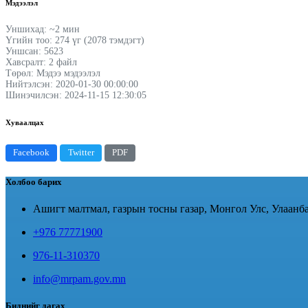
Мэдээлэл
Уншихад: ~2 мин
Үгийн тоо: 274 үг (2078 тэмдэгт)
Уншсан: 5623
Хавсралт: 2 файл
Төрөл: Мэдээ мэдээлэл
Нийтэлсэн: 2020-01-30 00:00:00
Шинэчилсэн: 2024-11-15 12:30:05
Хуваалцах
Facebook
Twitter
PDF
Холбоо барих
Ашигт малтмал, газрын тосны газар, Монгол Улс, Улаанба
+976 77771900
976-11-310370
info@mrpam.gov.mn
Биднийг дагах