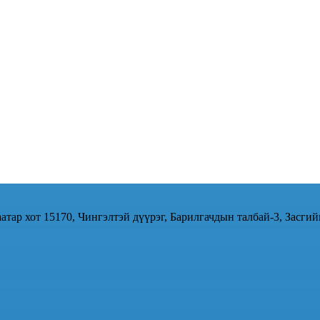
атар хот 15170, Чингэлтэй дүүрэг, Барилгачдын талбай-3, Засгий