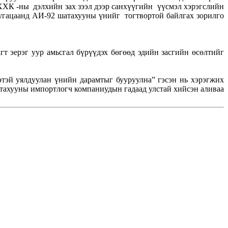
ХХК -ны дэлхийн зах зээл дээр санхүүгийн үүсмэл хэрэгслийн
хугацаанд АИ-92 шатахууны үнийг тогтвортой байлгах зорилго
т эерэг уур амьсгал бүрүүдэх бөгөөд эдийн засгийн өсөлтийг
тэй уялдуулан үнийн дарамтыг бууруулна” гэсэн нь хэрэгжих
тахууны импортлогч компаниудын гадаад улстай хийсэн аливаа