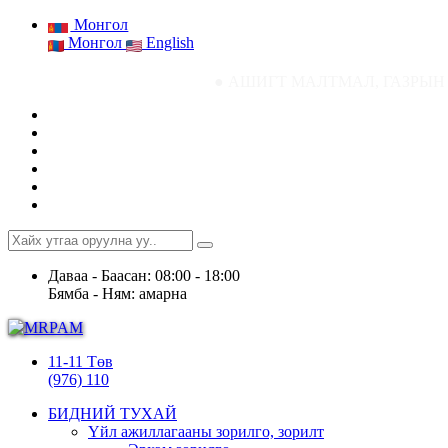
Монгол
Монгол
English
● АШИГТ МАЛТМАЛ, ГАЗРЫН ТОСНЫ ГАЗРЫН С
Даваа - Баасан: 08:00 - 18:00
Бямба - Ням: амарна
11-11 Төв
(976) 110
БИДНИЙ ТУХАЙ
Үйл ажиллагааны зорилго, зорилт