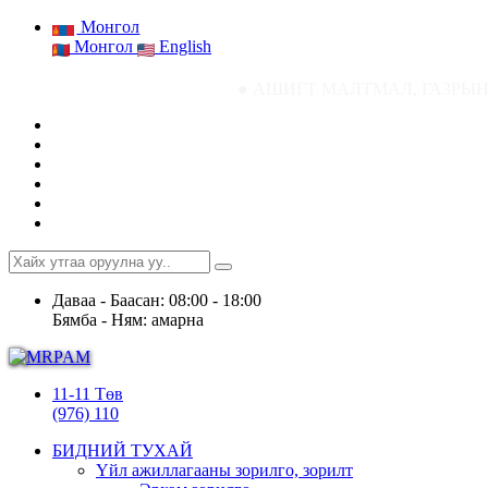
Монгол
Монгол
English
● АШИГТ МАЛТМАЛ, ГАЗРЫН ТОСНЫ ГАЗР
Даваа - Баасан: 08:00 - 18:00
Бямба - Ням: амарна
11-11 Төв
(976) 110
БИДНИЙ ТУХАЙ
Үйл ажиллагааны зорилго, зорилт