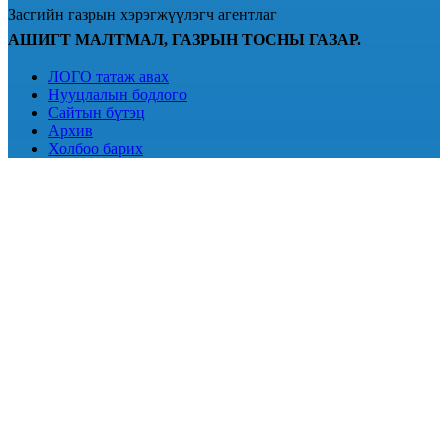
Засгийн газрын хэрэгжүүлэгч агентлаг
АШИГТ МАЛТМАЛ, ГАЗРЫН ТОСНЫ ГАЗАР.
ЛОГО татаж авах
Нууцлалын бодлого
Сайтын бүтэц
Архив
Холбоо барих