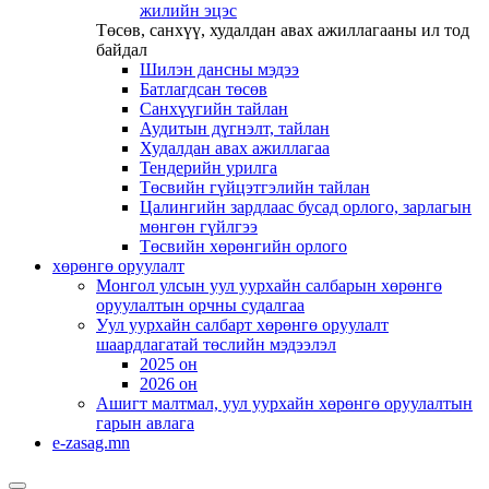
жилийн эцэс
Төсөв, санхүү, худалдан авах ажиллагааны ил тод
байдал
Шилэн дансны мэдээ
Батлагдсан төсөв
Санхүүгийн тайлан
Аудитын дүгнэлт, тайлан
Худалдан авах ажиллагаа
Тендерийн урилга
Төсвийн гүйцэтгэлийн тайлан
Цалингийн зардлаас бусад орлого, зарлагын
мөнгөн гүйлгээ
Төсвийн хөрөнгийн орлого
хөрөнгө оруулалт
Монгол улсын уул уурхайн салбарын хөрөнгө
оруулалтын орчны судалгаа
Уул уурхайн салбарт хөрөнгө оруулалт
шаардлагатай төслийн мэдээлэл
2025 он
2026 он
Ашигт малтмал, уул уурхайн хөрөнгө оруулалтын
гарын авлага
e-zasag.mn