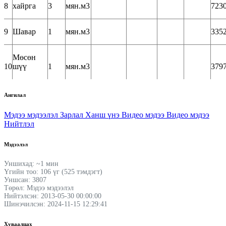
8
хайрга
3
мян.м3
7230
9
Шавар
1
мян.м3
3352
Мөсөн
10
шүү
1
мян.м3
3797
Ангилал
Мэдээ мэдээлэл
Зарлал
Ханш үнэ
Видео мэдээ
Видео мэдээ
Нийтлэл
Мэдээлэл
Уншихад: ~1 мин
Үгийн тоо: 106 үг (525 тэмдэгт)
Уншсан: 3807
Төрөл: Мэдээ мэдээлэл
Нийтэлсэн: 2013-05-30 00:00:00
Шинэчилсэн: 2024-11-15 12:29:41
Хуваалцах