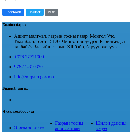
Facebook
Twitter
PDF
Холбоо барих
Ашигт малтмал, газрын тосны газар, Монгол Улс,
Улаанбаатар хот 15170, Чингэлтэй дүүрэг, Барилгачдын
талбай-3, Засгийн газрын XII байр, баруун жигүүр
+976 77771900
976-11-310370
info@mrpam.gov.mn
Биднийг дагах
Чухал холбоосууд
Газрын тосны
Шилэн дансны
Эрхэм зорилго
ашиглалтын
мэдээ