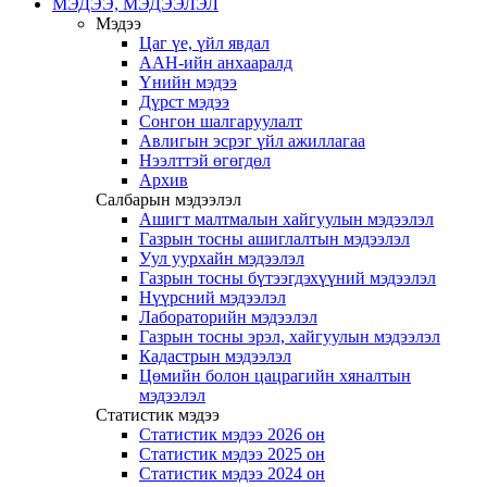
МЭДЭЭ, МЭДЭЭЛЭЛ
Мэдээ
Цаг үе, үйл явдал
ААН-ийн анхааралд
Үнийн мэдээ
Дүрст мэдээ
Сонгон шалгаруулалт
Авлигын эсрэг үйл ажиллагаа
Нээлттэй өгөгдөл
Архив
Салбарын мэдээлэл
Ашигт малтмалын хайгуулын мэдээлэл
Газрын тосны ашиглалтын мэдээлэл
Уул уурхайн мэдээлэл
Газрын тосны бүтээгдэхүүний мэдээлэл
Нүүрсний мэдээлэл
Лабораторийн мэдээлэл
Газрын тосны эрэл, хайгуулын мэдээлэл
Кадастрын мэдээлэл
Цөмийн болон цацрагийн хяналтын
мэдээлэл
Статистик мэдээ
Статистик мэдээ 2026 он
Статистик мэдээ 2025 он
Статистик мэдээ 2024 он