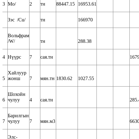
3
Мо/
2
тн
88447.15
16953.61
Зэс /Cu/
тн
166970
Вольфрам
/W/
тн
288.38
4
Нүүрс
7
сая.тн
1679
Хайлуур
5
жонш
7
мян.тн
1830.62
1027.55
Шохойн
6
чулуу
4
сая.тн
285.
Барилгын
7
чулуу
7
мян.м3
6630
Элс-