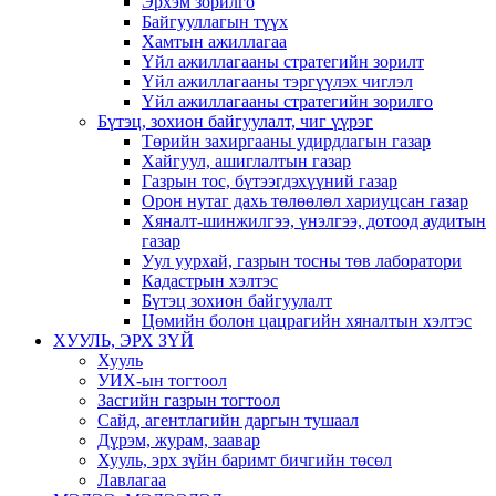
Эрхэм зорилго
Байгууллагын түүх
Хамтын ажиллагаа
Үйл ажиллагааны стратегийн зорилт
Үйл ажиллагааны тэргүүлэх чиглэл
Үйл ажиллагааны стратегийн зорилго
Бүтэц, зохион байгуулалт, чиг үүрэг
Төрийн захиргааны удирдлагын газар
Хайгуул, ашиглалтын газар
Газрын тос, бүтээгдэхүүний газар
Орон нутаг дахь төлөөлөл хариуцсан газар
Хяналт-шинжилгээ, үнэлгээ, дотоод аудитын
газар
Уул уурхай, газрын тосны төв лаборатори
Кадастрын хэлтэс
Бүтэц зохион байгуулалт
Цөмийн болон цацрагийн хяналтын хэлтэс
ХУУЛЬ, ЭРХ ЗҮЙ
Хууль
УИХ-ын тогтоол
Засгийн газрын тогтоол
Сайд, агентлагийн даргын тушаал
Дүрэм, журам, заавар
Хууль, эрх зүйн баримт бичгийн төсөл
Лавлагаа