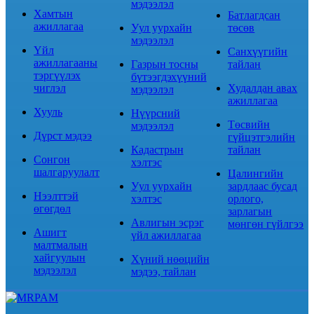
мэдээлэл
Хамтын
Батлагдсан
ажиллагаа
Уул уурхайн
төсөв
мэдээлэл
Үйл
Санхүүгийн
ажиллагааны
Газрын тосны
тайлан
тэргүүлэх
бүтээгдэхүүний
чиглэл
Худалдан авах
мэдээлэл
ажиллагаа
Хууль
Нүүрсний
Төсвийн
мэдээлэл
Дүрст мэдээ
гүйцэтгэлийн
Кадастрын
тайлан
Сонгон
хэлтэс
шалгаруулалт
Цалингийн
Уул уурхайн
зардлаас бусад
Нээлттэй
хэлтэс
орлого,
өгөгдөл
зарлагын
Авлигын эсрэг
мөнгөн гүйлгээ
Ашигт
үйл ажиллагаа
малтмалын
хайгуулын
Хүний нөөцийн
мэдээлэл
мэдээ, тайлан