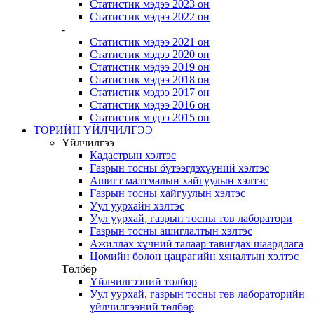
Статистик мэдээ 2023 он
Статистик мэдээ 2022 он
-
Статистик мэдээ 2021 он
Статистик мэдээ 2020 он
Статистик мэдээ 2019 он
Статистик мэдээ 2018 он
Статистик мэдээ 2017 он
Статистик мэдээ 2016 он
Статистик мэдээ 2015 он
ТӨРИЙН ҮЙЛЧИЛГЭЭ
Үйлчилгээ
Кадастрын хэлтэс
Газрын тосны бүтээгдэхүүний хэлтэс
Ашигт малтмалын хайгуулын хэлтэс
Газрын тосны хайгуулын хэлтэс
Уул уурхайн хэлтэс
Уул уурхай, газрын тосны төв лаборатори
Газрын тосны ашиглалтын хэлтэс
Ажиллах хүчний талаар тавигдах шаардлага
Цөмийн болон цацрагийн хяналтын хэлтэс
Төлбөр
Үйлчилгээний төлбөр
Уул уурхай, газрын тосны төв лабораторийн
үйлчилгээний төлбөр