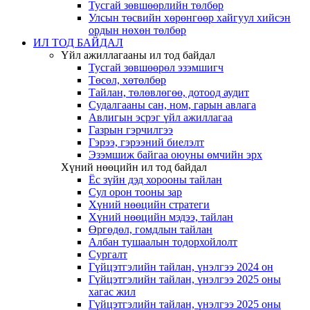
Тусгай зөвшөөрлийн төлбөр
Улсын төсвийн хөрөнгөөр хайгуул хийсэн
ордын нөхөн төлбөр
ИЛ ТОД БАЙДАЛ
Үйл ажиллагааны ил тод байдал
Тусгай зөвшөөрөл эзэмшигч
Төсөл, хөтөлбөр
Тайлан, төлөвлөгөө, дотоод аудит
Судалгааны сан, ном, гарын авлага
Авлигын эсрэг үйл ажиллагаа
Газрын гэрчилгээ
Гэрээ, гэрээний биелэлт
Эзэмшиж байгаа оюуны өмчийн эрх
Хүний нөөцийн ил тод байдал
Ёс зүйн дэд хорооны тайлан
Сул орон тооны зар
Хүний нөөцийн стратеги
Хүний нөөцийн мэдээ, тайлан
Өргөдөл, гомдлын тайлан
Албан тушаалын тодорхойлолт
Сургалт
Гүйцэтгэлийн тайлан, үнэлгээ 2024 он
Гүйцэтгэлийн тайлан, үнэлгээ 2025 оны
хагас жил
Гүйцэтгэлийн тайлан, үнэлгээ 2025 оны