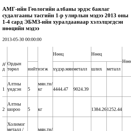
АМГ-ийн Геологийн албаны эрдэс баялаг
судалгааны тасгийн 1-р улирлын мэдээ 2013 оны
1-4 сард ЭБМЗ-ийн хуралдаанаар хэлэлцэгдсэн
нөөцийн мэдээ
2013-05-30 00:00:00
Нөөц
Нөөц
Нөө
д/
Ордын
д
төрөл
нийт
нэгж
хүдэр.мян
металл
шлих
металл
Алтны
мян.тн/
1
үндсэн
5
кг
4444.47
9024.39
Алтны
2
шороо
5
кг
1384.26
1252.44
Холимог
металл /
мян.тн/