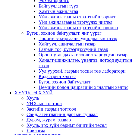
Эрхэм зорилго
Байгууллагын түүх
Хамтын ажиллагаа
Үйл ажиллагааны стратегийн зорилт
Үйл ажиллагааны тэргүүлэх чиглэл
Үйл ажиллагааны стратегийн зорилго
Бүтэц, зохион байгуулалт, чиг үүрэг
Төрийн захиргааны удирдлагын газар
Хайгуул, ашиглалтын газар
Газрын тос, бүтээгдэхүүний газар
Орон нутаг дахь төлөөлөл хариуцсан газар
Хяналт-шинжилгээ, үнэлгээ, дотоод аудитын
газар
Уул уурхай, газрын тосны төв лаборатори
Кадастрын хэлтэс
Бүтэц зохион байгуулалт
Цөмийн болон цацрагийн хяналтын хэлтэс
ХУУЛЬ, ЭРХ ЗҮЙ
Хууль
УИХ-ын тогтоол
Засгийн газрын тогтоол
Сайд, агентлагийн даргын тушаал
Дүрэм, журам, заавар
Хууль, эрх зүйн баримт бичгийн төсөл
Лавлагаа