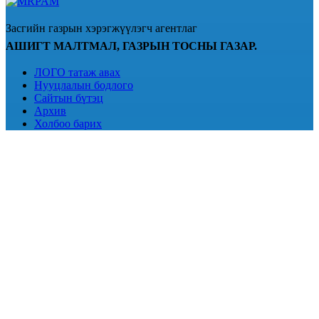
Засгийн газрын хэрэгжүүлэгч агентлаг
АШИГТ МАЛТМАЛ, ГАЗРЫН ТОСНЫ ГАЗАР.
ЛОГО татаж авах
Нууцлалын бодлого
Сайтын бүтэц
Архив
Холбоо барих