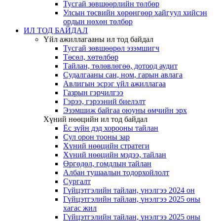
Тусгай зөвшөөрлийн төлбөр
Улсын төсвийн хөрөнгөөр хайгуул хийсэн
ордын нөхөн төлбөр
ИЛ ТОД БАЙДАЛ
Үйл ажиллагааны ил тод байдал
Тусгай зөвшөөрөл эзэмшигч
Төсөл, хөтөлбөр
Тайлан, төлөвлөгөө, дотоод аудит
Судалгааны сан, ном, гарын авлага
Авлигын эсрэг үйл ажиллагаа
Газрын гэрчилгээ
Гэрээ, гэрээний биелэлт
Эзэмшиж байгаа оюуны өмчийн эрх
Хүний нөөцийн ил тод байдал
Ёс зүйн дэд хорооны тайлан
Сул орон тооны зар
Хүний нөөцийн стратеги
Хүний нөөцийн мэдээ, тайлан
Өргөдөл, гомдлын тайлан
Албан тушаалын тодорхойлолт
Сургалт
Гүйцэтгэлийн тайлан, үнэлгээ 2024 он
Гүйцэтгэлийн тайлан, үнэлгээ 2025 оны
хагас жил
Гүйцэтгэлийн тайлан, үнэлгээ 2025 оны