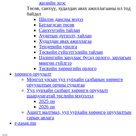
жилийн эцэс
Төсөв, санхүү, худалдан авах ажиллагааны ил тод
байдал
Шилэн дансны мэдээ
Батлагдсан төсөв
Санхүүгийн тайлан
Аудитын дүгнэлт, тайлан
Худалдан авах ажиллагаа
Тендерийн урилга
Төсвийн гүйцэтгэлийн тайлан
Цалингийн зардлаас бусад орлого, зарлагын
мөнгөн гүйлгээ
Төсвийн хөрөнгийн орлого
хөрөнгө оруулалт
Монгол улсын уул уурхайн салбарын хөрөнгө
оруулалтын орчны судалгаа
Уул уурхайн салбарт хөрөнгө оруулалт
шаардлагатай төслийн мэдээлэл
2025 он
2026 он
Ашигт малтмал, уул уурхайн хөрөнгө оруулалтын
гарын авлага
e-zasag.mn