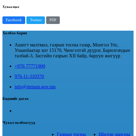
Хуваалцах
Facebook
Twitter
PDF
Холбоо барих
Ашигт малтмал, газрын тосны газар, Монгол Улс,
Улаанбаатар хот 15170, Чингэлтэй дүүрэг, Барилгачдын
талбай-3, Засгийн газрын XII байр, баруун жигүүр
+976 77771900
976-11-310370
info@mrpam.gov.mn
Биднийг дагах
Чухал холбоосууд
Газрын тосны
Шилэн дансны