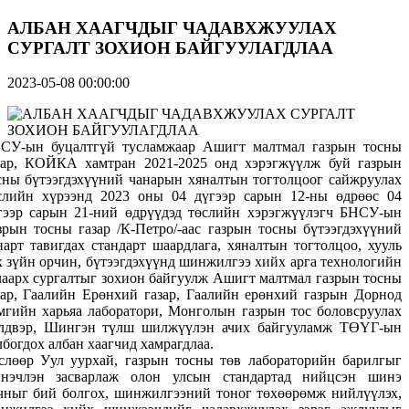
АЛБАН ХААГЧДЫГ ЧАДАВХЖУУЛАХ
СУРГАЛТ ЗОХИОН БАЙГУУЛАГДЛАА
2023-05-08 00:00:00
СУ-ын буцалтгүй тусламжаар Ашигт малтмал газрын тосны
зар, КОЙКА хамтран 2021-2025 онд хэрэгжүүлж буй газрын
сны бүтээгдэхүүний чанарын хяналтын тогтолцоог сайжруулах
слийн хүрээнд 2023 оны 04 дүгээр сарын 12-ны өдрөөс 04
гээр сарын 21-ний өдрүүдэд төслийн хэрэгжүүлэгч БНСУ-ын
зрын тосны газар /К-Петро/-аас газрын тосны бүтээгдэхүүний
нарт тавигдах стандарт шаардлага, хяналтын тогтолцоо, хууль
х зүйн орчин, бүтээгдэхүүнд шинжилгээ хийх арга технологийн
лаарх сургалтыг зохион байгуулж Ашигт малтмал газрын тосны
зар, Гаалийн Ерөнхий газар, Гаалийн ерөнхий газрын Дорнод
мгийн харьяа лаборатори, Монголын газрын тос боловсруулах
лдвэр, Шингэн түлш шилжүүлэн ачих байгууламж ТӨҮГ-ын
лбогдох албан хаагчид хамрагдлаа.
слөөр Уул уурхай, газрын тосны төв лабораторийн барилгыг
нэчлэн засварлаж олон улсын стандартад нийцсэн шинэ
чныг бий болгох, шинжилгээний тоног төхөөрөмж нийлүүлэх,