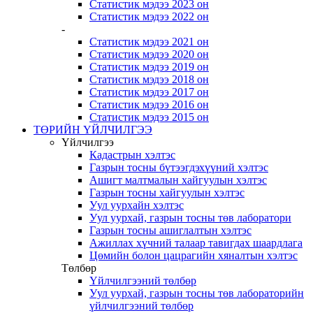
Статистик мэдээ 2023 он
Статистик мэдээ 2022 он
-
Статистик мэдээ 2021 он
Статистик мэдээ 2020 он
Статистик мэдээ 2019 он
Статистик мэдээ 2018 он
Статистик мэдээ 2017 он
Статистик мэдээ 2016 он
Статистик мэдээ 2015 он
ТӨРИЙН ҮЙЛЧИЛГЭЭ
Үйлчилгээ
Кадастрын хэлтэс
Газрын тосны бүтээгдэхүүний хэлтэс
Ашигт малтмалын хайгуулын хэлтэс
Газрын тосны хайгуулын хэлтэс
Уул уурхайн хэлтэс
Уул уурхай, газрын тосны төв лаборатори
Газрын тосны ашиглалтын хэлтэс
Ажиллах хүчний талаар тавигдах шаардлага
Цөмийн болон цацрагийн хяналтын хэлтэс
Төлбөр
Үйлчилгээний төлбөр
Уул уурхай, газрын тосны төв лабораторийн
үйлчилгээний төлбөр