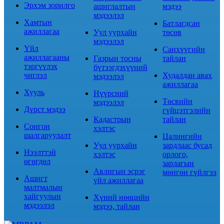
Эрхэм зорилго
ашиглалтын
мэдээ
мэдээлэл
Хамтын
Батлагдсан
ажиллагаа
Уул уурхайн
төсөв
мэдээлэл
Үйл
Санхүүгийн
ажиллагааны
Газрын тосны
тайлан
тэргүүлэх
бүтээгдэхүүний
чиглэл
Худалдан авах
мэдээлэл
ажиллагаа
Хууль
Нүүрсний
Төсвийн
мэдээлэл
Дүрст мэдээ
гүйцэтгэлийн
Кадастрын
тайлан
Сонгон
хэлтэс
шалгаруулалт
Цалингийн
Уул уурхайн
зардлаас бусад
Нээлттэй
хэлтэс
орлого,
өгөгдөл
зарлагын
Авлигын эсрэг
мөнгөн гүйлгээ
Ашигт
үйл ажиллагаа
малтмалын
хайгуулын
Хүний нөөцийн
мэдээлэл
мэдээ, тайлан