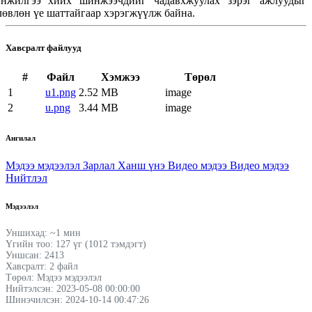
нжилгээ хийх шинжээчдийг чадавхжуулах зэрэг ажлуудыг
лөвлөн үе шаттайгаар хэрэгжүүлж байна.
Хавсралт файлууд
#
Файл
Хэмжээ
Төрөл
1
u1.png
2.52 MB
image
2
u.png
3.44 MB
image
Ангилал
Мэдээ мэдээлэл
Зарлал
Ханш үнэ
Видео мэдээ
Видео мэдээ
Нийтлэл
Мэдээлэл
Уншихад: ~1 мин
Үгийн тоо: 127 үг (1012 тэмдэгт)
Уншсан: 2413
Хавсралт: 2 файл
Төрөл: Мэдээ мэдээлэл
Нийтэлсэн: 2023-05-08 00:00:00
Шинэчилсэн: 2024-10-14 00:47:26