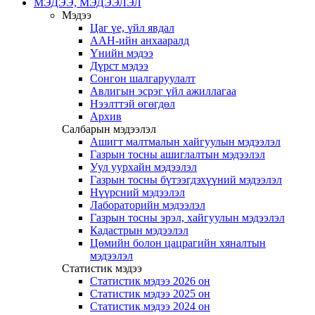
МЭДЭЭ, МЭДЭЭЛЭЛ
Мэдээ
Цаг үе, үйл явдал
ААН-ийн анхааралд
Үнийн мэдээ
Дүрст мэдээ
Сонгон шалгаруулалт
Авлигын эсрэг үйл ажиллагаа
Нээлттэй өгөгдөл
Архив
Салбарын мэдээлэл
Ашигт малтмалын хайгуулын мэдээлэл
Газрын тосны ашиглалтын мэдээлэл
Уул уурхайн мэдээлэл
Газрын тосны бүтээгдэхүүний мэдээлэл
Нүүрсний мэдээлэл
Лабораторийн мэдээлэл
Газрын тосны эрэл, хайгуулын мэдээлэл
Кадастрын мэдээлэл
Цөмийн болон цацрагийн хяналтын
мэдээлэл
Статистик мэдээ
Статистик мэдээ 2026 он
Статистик мэдээ 2025 он
Статистик мэдээ 2024 он