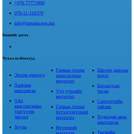
+976 77771900
976-11-310370
info@mrpam.gov.mn
Биднийг дагах
Чухал холбоосууд
Газрын тосны
Шилэн дансны
Эрхэм зорилго
ашиглалтын
мэдээ
мэдээлэл
Хамтын
Батлагдсан
ажиллагаа
Уул уурхайн
төсөв
мэдээлэл
Үйл
Санхүүгийн
ажиллагааны
Газрын тосны
тайлан
тэргүүлэх
бүтээгдэхүүний
чиглэл
Худалдан авах
мэдээлэл
ажиллагаа
Хууль
Нүүрсний
Төсвийн
мэдээлэл