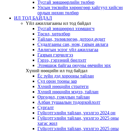
Тусгай зөвшөөрлийн төлбөр
Улсын төсвийн хөрөнгөөр хайгуул хийсэн
ордын нөхөн төлбөр
ИЛ ТОД БАЙДАЛ
Үйл ажиллагааны ил тод байдал
Тусгай зөвшөөрөл эзэмшигч
Төсөл, хөтөлбөр
Тайлан, төлөвлөгөө, дотоод аудит
Судалгааны сан, ном, гарын авлага
Авлигын эсрэг үйл ажиллагаа
Газрын гэрчилгээ
Гэрээ, гэрээний биелэлт
Эзэмшиж байгаа оюуны өмчийн эрх
Хүний нөөцийн ил тод байдал
Ёс зүйн дэд хорооны тайлан
Сул орон тооны зар
Хүний нөөцийн стратеги
Хүний нөөцийн мэдээ, тайлан
Өргөдөл, гомдлын тайлан
Албан тушаалын тодорхойлолт
Сургалт
Гүйцэтгэлийн тайлан, үнэлгээ 2024 он
Гүйцэтгэлийн тайлан, үнэлгээ 2025 оны
хагас жил
Гүйцэтгэлийн тайлан, үнэлгээ 2025 оны