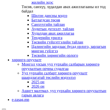
жилийн эцэс
Төсөв, санхүү, худалдан авах ажиллагааны ил тод
байдал
Шилэн дансны мэдээ
Батлагдсан төсөв
Санхүүгийн тайлан
Аудитын дүгнэлт, тайлан
Худалдан авах ажиллагаа
Тендерийн урилга
Төсвийн гүйцэтгэлийн тайлан
Цалингийн зардлаас бусад орлого, зарлагын
мөнгөн гүйлгээ
Төсвийн хөрөнгийн орлого
хөрөнгө оруулалт
Монгол улсын уул уурхайн салбарын хөрөнгө
оруулалтын орчны судалгаа
Уул уурхайн салбарт хөрөнгө оруулалт
шаардлагатай төслийн мэдээлэл
2025 он
2026 он
Ашигт малтмал, уул уурхайн хөрөнгө оруулалтын
гарын авлага
e-zasag.mn