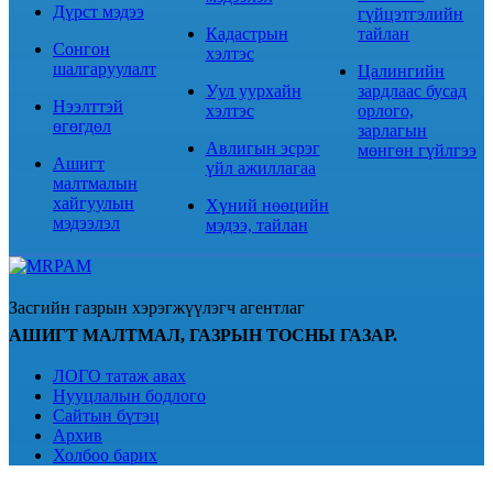
Дүрст мэдээ
гүйцэтгэлийн
Кадастрын
тайлан
Сонгон
хэлтэс
шалгаруулалт
Цалингийн
Уул уурхайн
зардлаас бусад
Нээлттэй
хэлтэс
орлого,
өгөгдөл
зарлагын
Авлигын эсрэг
мөнгөн гүйлгээ
Ашигт
үйл ажиллагаа
малтмалын
хайгуулын
Хүний нөөцийн
мэдээлэл
мэдээ, тайлан
Засгийн газрын хэрэгжүүлэгч агентлаг
АШИГТ МАЛТМАЛ, ГАЗРЫН ТОСНЫ ГАЗАР.
ЛОГО татаж авах
Нууцлалын бодлого
Сайтын бүтэц
Архив
Холбоо барих