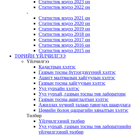
Статистик мэдээ 2023 он
Статистик мэдээ 2022 он
-
Статистик мэдээ 2021 он
Статистик мэдээ 2020 он
Статистик мэдээ 2019 он
Статистик мэдээ 2018 он
Статистик мэдээ 2017 он
Статистик мэдээ 2016 он
Статистик мэдээ 2015 он
ТӨРИЙН ҮЙЛЧИЛГЭЭ
Үйлчилгээ
Кадастрын хэлтэс
Газрын тосны бүтээгдэхүүний хэлтэс
Ашигт малтмалын хайгуулын хэлтэс
Газрын тосны хайгуулын хэлтэс
Уул уурхайн хэлтэс
Уул уурхай, газрын тосны төв лаборатори
Газрын тосны ашиглалтын хэлтэс
Ажиллах хүчний талаар тавигдах шаардлага
Цөмийн болон цацрагийн хяналтын хэлтэс
Төлбөр
Үйлчилгээний төлбөр
Уул уурхай, газрын тосны төв лабораторийн
үйлчилгээний төлбөр