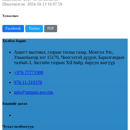
Шинэчилсэн: 2024-10-13 16:07:59
Хуваалцах
Facebook
Twitter
PDF
Холбоо барих
Ашигт малтмал, газрын тосны газар, Монгол Улс,
Улаанбаатар хот 15170, Чингэлтэй дүүрэг, Барилгачдын
талбай-3, Засгийн газрын XII байр, баруун жигүүр
+976 77771900
976-11-310370
info@mrpam.gov.mn
Биднийг дагах
Чухал холбоосууд