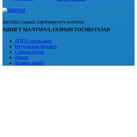
Засгийн газрын хэрэгжүүлэгч агентлаг
АШИГТ МАЛТМАЛ, ГАЗРЫН ТОСНЫ ГАЗАР.
ЛОГО татаж авах
Нууцлалын бодлого
Сайтын бүтэц
Архив
Холбоо барих