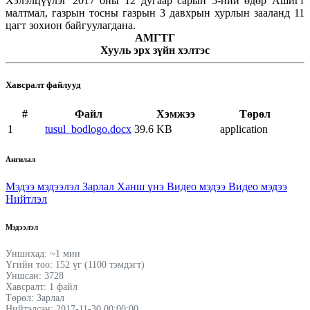
Хэлэлцүүлэг 2017 оны 12 дугаар сарын 5-ний өдөр Ашигт
малтмал, газрын тосны газрын 3 давхрын хурлын зааланд 11
цагт зохион байгуулагдана.
АМГТГ
Хууль эрх зүйн хэлтэс
Хавсралт файлууд
#
Файл
Хэмжээ
Төрөл
1
tusul_bodlogo.docx
39.6 KB
application
Ангилал
Мэдээ мэдээлэл
Зарлал
Ханш үнэ
Видео мэдээ
Видео мэдээ
Нийтлэл
Мэдээлэл
Уншихад: ~1 мин
Үгийн тоо: 152 үг (1100 тэмдэгт)
Уншсан: 3728
Хавсралт: 1 файл
Төрөл: Зарлал
Нийтэлсэн: 2017-11-30 00:00:00