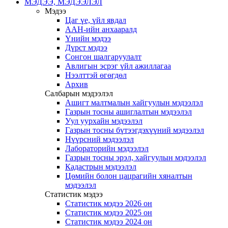
МЭДЭЭ, МЭДЭЭЛЭЛ
Мэдээ
Цаг үе, үйл явдал
ААН-ийн анхааралд
Үнийн мэдээ
Дүрст мэдээ
Сонгон шалгаруулалт
Авлигын эсрэг үйл ажиллагаа
Нээлттэй өгөгдөл
Архив
Салбарын мэдээлэл
Ашигт малтмалын хайгуулын мэдээлэл
Газрын тосны ашиглалтын мэдээлэл
Уул уурхайн мэдээлэл
Газрын тосны бүтээгдэхүүний мэдээлэл
Нүүрсний мэдээлэл
Лабораторийн мэдээлэл
Газрын тосны эрэл, хайгуулын мэдээлэл
Кадастрын мэдээлэл
Цөмийн болон цацрагийн хяналтын
мэдээлэл
Статистик мэдээ
Статистик мэдээ 2026 он
Статистик мэдээ 2025 он
Статистик мэдээ 2024 он