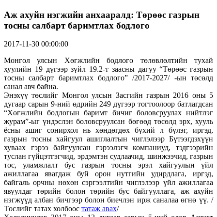
Аж ахуйн нэгжийн анхааралд: Төрөөс газрын
тосны салбарт баримтлах бодлого
2017-11-30 00:00:00
Монгол улсын Хөгжлийн бодлого төлөвлөлтийн тухай
хуулийн 19 дүгээр зүйл 19.2-т заасны дагуу “Төрөөс газрын
тосны салбарт баримтлах бодлого” /2017-2027/ -ын төсөлд
санал авч байна.
Энэхүү төслийг Монгол улсын Засгийн газрын 2016 оны 5
дугаар сарын 9-ний өдрийн 249 дүгээр тогтоолоор батлагдсан
“Хөгжлийн бодлогын баримт бичиг боловсруулах нийтлэг
журам”-ыг үндэслэн боловсруулсан бөгөөд төсөлд эрх, хууль
ёсны ашиг сонирхол нь хөндөгдөх бүхий л бүлэг, иргэд,
газрын тосны хайгуул ашиглалтын чиглэлээр Бүтээгдэхүүн
хуваах гэрээ байгуулсан гэрээлэгч компаниуд, тэдгээрийн
туслан гүйцэтгэгчид, эрдэмтэн судлаачид, шинжээчид, газрын
тос, уламжлалт бус газрын тосны эрэл хайгуулын үйл
ажиллагаа явагдаж буй орон нутгийн удирдлага, иргэд,
байгаль орчны нөхөн сэргээлтийн чиглэлээр үйл ажиллагаа
явуулдаг төрийн болон төрийн бус байгууллага, аж ахуйн
нэгжүүд албан бичгээр болон биечлэн ирж саналаа өгнө үү. /
Төслийг татах холбоос
татаж авах
/