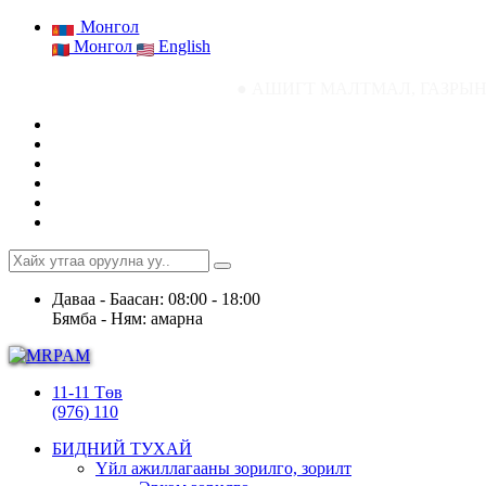
Монгол
Монгол
English
● АШИГТ МАЛТМАЛ, ГАЗРЫН ТОСНЫ ГАЗР
Даваа - Баасан: 08:00 - 18:00
Бямба - Ням: амарна
11-11 Төв
(976) 110
БИДНИЙ ТУХАЙ
Үйл ажиллагааны зорилго, зорилт