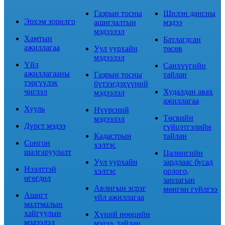
Газрын тосны
Шилэн дансны
Эрхэм зорилго
ашиглалтын
мэдээ
мэдээлэл
Хамтын
Батлагдсан
ажиллагаа
Уул уурхайн
төсөв
мэдээлэл
Үйл
Санхүүгийн
ажиллагааны
Газрын тосны
тайлан
тэргүүлэх
бүтээгдэхүүний
чиглэл
Худалдан авах
мэдээлэл
ажиллагаа
Хууль
Нүүрсний
Төсвийн
мэдээлэл
Дүрст мэдээ
гүйцэтгэлийн
Кадастрын
тайлан
Сонгон
хэлтэс
шалгаруулалт
Цалингийн
Уул уурхайн
зардлаас бусад
Нээлттэй
хэлтэс
орлого,
өгөгдөл
зарлагын
Авлигын эсрэг
мөнгөн гүйлгээ
Ашигт
үйл ажиллагаа
малтмалын
хайгуулын
Хүний нөөцийн
мэдээлэл
мэдээ, тайлан