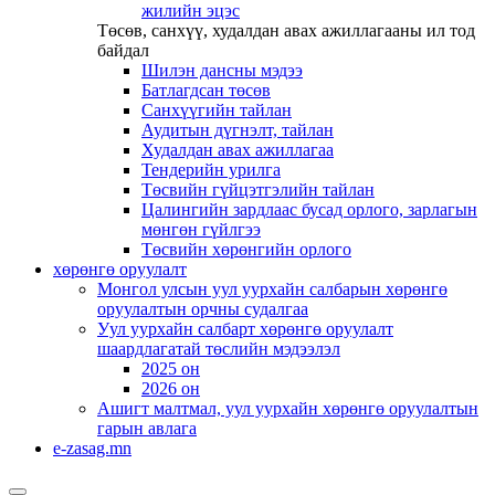
жилийн эцэс
Төсөв, санхүү, худалдан авах ажиллагааны ил тод
байдал
Шилэн дансны мэдээ
Батлагдсан төсөв
Санхүүгийн тайлан
Аудитын дүгнэлт, тайлан
Худалдан авах ажиллагаа
Тендерийн урилга
Төсвийн гүйцэтгэлийн тайлан
Цалингийн зардлаас бусад орлого, зарлагын
мөнгөн гүйлгээ
Төсвийн хөрөнгийн орлого
хөрөнгө оруулалт
Монгол улсын уул уурхайн салбарын хөрөнгө
оруулалтын орчны судалгаа
Уул уурхайн салбарт хөрөнгө оруулалт
шаардлагатай төслийн мэдээлэл
2025 он
2026 он
Ашигт малтмал, уул уурхайн хөрөнгө оруулалтын
гарын авлага
e-zasag.mn