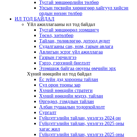
Тусгай зөвшөөрлийн төлбөр
Улсын төсвийн хөрөнгөөр хайгуул хийсэн
ордын нөхөн төлбөр
ИЛ ТОД БАЙДАЛ
Үйл ажиллагааны ил тод байдал
Тусгай зөвшөөрөл эзэмшигч
Төсөл, хөтөлбөр
Тайлан, төлөвлөгөө, дотоод аудит
Судалгааны сан, ном, гарын авлага
Авлигын эсрэг үйл ажиллагаа
Газрын гэрчилгээ
Гэрээ, гэрээний биелэлт
Эзэмшиж байгаа оюуны өмчийн эрх
Хүний нөөцийн ил тод байдал
Ёс зүйн дэд хорооны тайлан
Сул орон тооны зар
Хүний нөөцийн стратеги
Хүний нөөцийн мэдээ, тайлан
Өргөдөл, гомдлын тайлан
Албан тушаалын тодорхойлолт
Сургалт
Гүйцэтгэлийн тайлан, үнэлгээ 2024 он
Гүйцэтгэлийн тайлан, үнэлгээ 2025 оны
хагас жил
Гүйцэтгэлийн тайлан, үнэлгээ 2025 оны