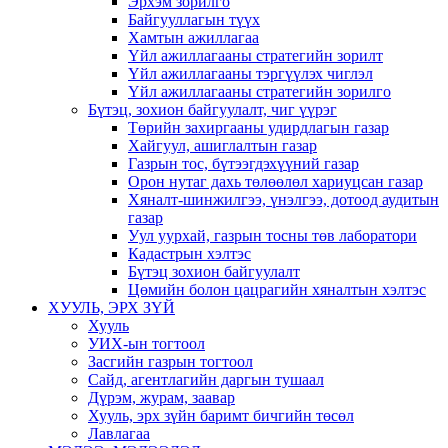
Эрхэм зорилго
Байгууллагын түүх
Хамтын ажиллагаа
Үйл ажиллагааны стратегийн зорилт
Үйл ажиллагааны тэргүүлэх чиглэл
Үйл ажиллагааны стратегийн зорилго
Бүтэц, зохион байгуулалт, чиг үүрэг
Төрийн захиргааны удирдлагын газар
Хайгуул, ашиглалтын газар
Газрын тос, бүтээгдэхүүний газар
Орон нутаг дахь төлөөлөл хариуцсан газар
Хяналт-шинжилгээ, үнэлгээ, дотоод аудитын
газар
Уул уурхай, газрын тосны төв лаборатори
Кадастрын хэлтэс
Бүтэц зохион байгуулалт
Цөмийн болон цацрагийн хяналтын хэлтэс
ХУУЛЬ, ЭРХ ЗҮЙ
Хууль
УИХ-ын тогтоол
Засгийн газрын тогтоол
Сайд, агентлагийн даргын тушаал
Дүрэм, журам, заавар
Хууль, эрх зүйн баримт бичгийн төсөл
Лавлагаа