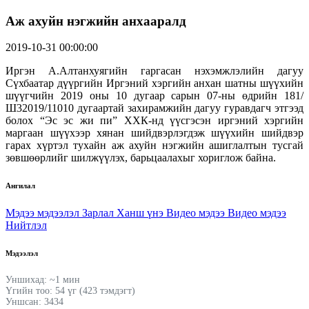
Аж ахуйн нэгжийн анхааралд
2019-10-31 00:00:00
Иргэн А.Алтанхуягийн гаргасан нэхэмжлэлийн дагуу
Сүхбаатар дүүргийн Иргэний хэргийн анхан шатны шүүхийн
шүүгчийн 2019 оны 10 дугаар сарын 07-ны өдрийн 181/
Ш32019/11010 дугаартай захирамжийн дагуу гуравдагч этгээд
болох “Эс эс жи пи” ХХК-нд үүсгэсэн иргэний хэргийн
маргаан шүүхээр хянан шийдвэрлэгдэж шүүхийн шийдвэр
гарах хүртэл тухайн аж ахуйн нэгжийн ашиглалтын тусгай
зөвшөөрлийг шилжүүлэх, барьцаалахыг хориглож байна.
Ангилал
Мэдээ мэдээлэл
Зарлал
Ханш үнэ
Видео мэдээ
Видео мэдээ
Нийтлэл
Мэдээлэл
Уншихад: ~1 мин
Үгийн тоо: 54 үг (423 тэмдэгт)
Уншсан: 3434