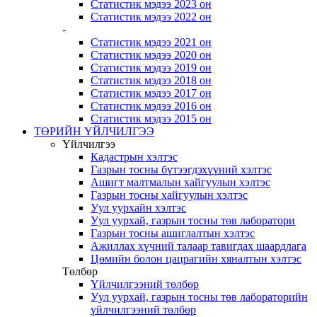
Статистик мэдээ 2023 он
Статистик мэдээ 2022 он
-
Статистик мэдээ 2021 он
Статистик мэдээ 2020 он
Статистик мэдээ 2019 он
Статистик мэдээ 2018 он
Статистик мэдээ 2017 он
Статистик мэдээ 2016 он
Статистик мэдээ 2015 он
ТӨРИЙН ҮЙЛЧИЛГЭЭ
Үйлчилгээ
Кадастрын хэлтэс
Газрын тосны бүтээгдэхүүний хэлтэс
Ашигт малтмалын хайгуулын хэлтэс
Газрын тосны хайгуулын хэлтэс
Уул уурхайн хэлтэс
Уул уурхай, газрын тосны төв лаборатори
Газрын тосны ашиглалтын хэлтэс
Ажиллах хүчний талаар тавигдах шаардлага
Цөмийн болон цацрагийн хяналтын хэлтэс
Төлбөр
Үйлчилгээний төлбөр
Уул уурхай, газрын тосны төв лабораторийн
үйлчилгээний төлбөр