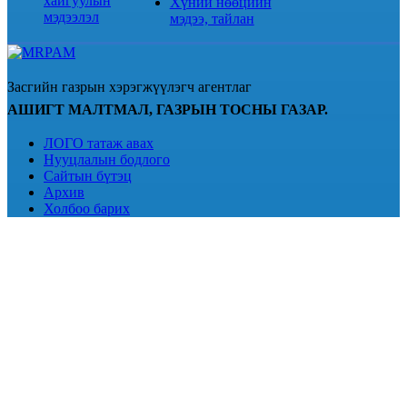
хайгуулын
Хүний нөөцийн
мэдээлэл
мэдээ, тайлан
Засгийн газрын хэрэгжүүлэгч агентлаг
АШИГТ МАЛТМАЛ, ГАЗРЫН ТОСНЫ ГАЗАР.
ЛОГО татаж авах
Нууцлалын бодлого
Сайтын бүтэц
Архив
Холбоо барих