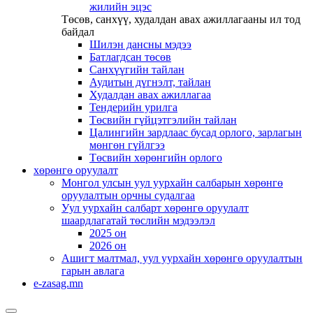
жилийн эцэс
Төсөв, санхүү, худалдан авах ажиллагааны ил тод
байдал
Шилэн дансны мэдээ
Батлагдсан төсөв
Санхүүгийн тайлан
Аудитын дүгнэлт, тайлан
Худалдан авах ажиллагаа
Тендерийн урилга
Төсвийн гүйцэтгэлийн тайлан
Цалингийн зардлаас бусад орлого, зарлагын
мөнгөн гүйлгээ
Төсвийн хөрөнгийн орлого
хөрөнгө оруулалт
Монгол улсын уул уурхайн салбарын хөрөнгө
оруулалтын орчны судалгаа
Уул уурхайн салбарт хөрөнгө оруулалт
шаардлагатай төслийн мэдээлэл
2025 он
2026 он
Ашигт малтмал, уул уурхайн хөрөнгө оруулалтын
гарын авлага
e-zasag.mn