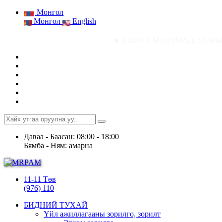
Монгол
Монгол
English
● АШИГТ МАЛТМАЛ, ГАЗРЫН ТОСНЫ ГА
Даваа - Баасан: 08:00 - 18:00
Бямба - Ням: амарна
11-11 Төв
(976) 110
БИДНИЙ ТУХАЙ
Үйл ажиллагааны зорилго, зорилт