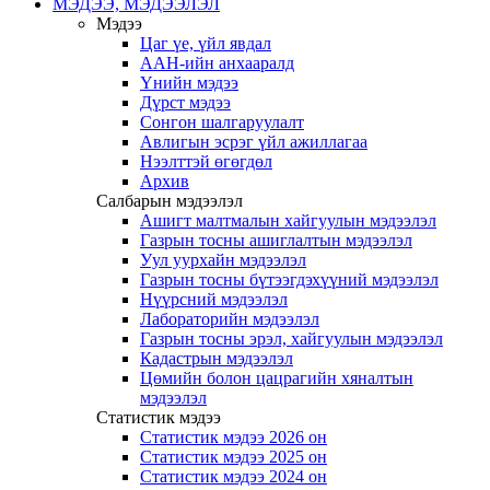
МЭДЭЭ, МЭДЭЭЛЭЛ
Мэдээ
Цаг үе, үйл явдал
ААН-ийн анхааралд
Үнийн мэдээ
Дүрст мэдээ
Сонгон шалгаруулалт
Авлигын эсрэг үйл ажиллагаа
Нээлттэй өгөгдөл
Архив
Салбарын мэдээлэл
Ашигт малтмалын хайгуулын мэдээлэл
Газрын тосны ашиглалтын мэдээлэл
Уул уурхайн мэдээлэл
Газрын тосны бүтээгдэхүүний мэдээлэл
Нүүрсний мэдээлэл
Лабораторийн мэдээлэл
Газрын тосны эрэл, хайгуулын мэдээлэл
Кадастрын мэдээлэл
Цөмийн болон цацрагийн хяналтын
мэдээлэл
Статистик мэдээ
Статистик мэдээ 2026 он
Статистик мэдээ 2025 он
Статистик мэдээ 2024 он