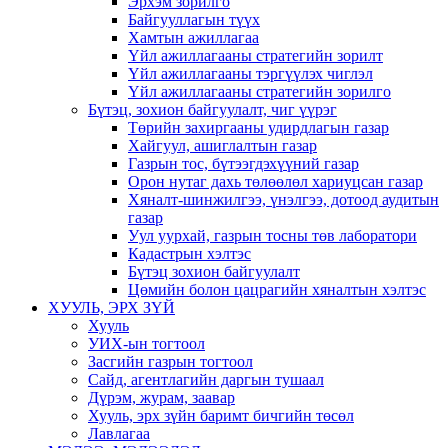
Эрхэм зорилго
Байгууллагын түүх
Хамтын ажиллагаа
Үйл ажиллагааны стратегийн зорилт
Үйл ажиллагааны тэргүүлэх чиглэл
Үйл ажиллагааны стратегийн зорилго
Бүтэц, зохион байгуулалт, чиг үүрэг
Төрийн захиргааны удирдлагын газар
Хайгуул, ашиглалтын газар
Газрын тос, бүтээгдэхүүний газар
Орон нутаг дахь төлөөлөл хариуцсан газар
Хяналт-шинжилгээ, үнэлгээ, дотоод аудитын
газар
Уул уурхай, газрын тосны төв лаборатори
Кадастрын хэлтэс
Бүтэц зохион байгуулалт
Цөмийн болон цацрагийн хяналтын хэлтэс
ХУУЛЬ, ЭРХ ЗҮЙ
Хууль
УИХ-ын тогтоол
Засгийн газрын тогтоол
Сайд, агентлагийн даргын тушаал
Дүрэм, журам, заавар
Хууль, эрх зүйн баримт бичгийн төсөл
Лавлагаа