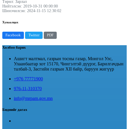
Төрөл: Зарлал
Нийтэлсэн: 2019-10-31 00:00:00
Шинэчилсэн: 2024-11-15 12:30:02
Хуваалцах
Facebook
Twitter
PDF
Холбоо барих
Ашигт малтмал, газрын тосны газар, Монгол Улс,
Улаанбаатар хот 15170, Чингэлтэй дүүрэг, Барилгачдын
талбай-3, Засгийн газрын XII байр, баруун жигүүр
+976 77771900
976-11-310370
info@mrpam.gov.mn
Биднийг дагах