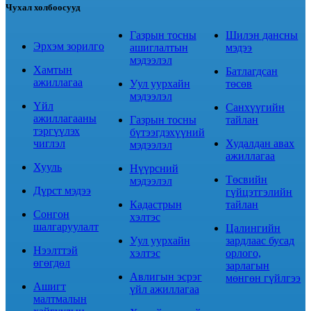
Чухал холбоосууд
Газрын тосны
Шилэн дансны
Эрхэм зорилго
ашиглалтын
мэдээ
мэдээлэл
Хамтын
Батлагдсан
ажиллагаа
Уул уурхайн
төсөв
мэдээлэл
Үйл
Санхүүгийн
ажиллагааны
Газрын тосны
тайлан
тэргүүлэх
бүтээгдэхүүний
чиглэл
Худалдан авах
мэдээлэл
ажиллагаа
Хууль
Нүүрсний
Төсвийн
мэдээлэл
Дүрст мэдээ
гүйцэтгэлийн
Кадастрын
тайлан
Сонгон
хэлтэс
шалгаруулалт
Цалингийн
Уул уурхайн
зардлаас бусад
Нээлттэй
хэлтэс
орлого,
өгөгдөл
зарлагын
Авлигын эсрэг
мөнгөн гүйлгээ
Ашигт
үйл ажиллагаа
малтмалын