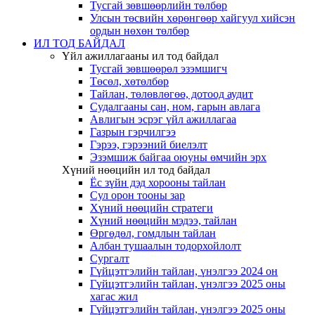
Тусгай зөвшөөрлийн төлбөр
Улсын төсвийн хөрөнгөөр хайгуул хийсэн
ордын нөхөн төлбөр
ИЛ ТОД БАЙДАЛ
Үйл ажиллагааны ил тод байдал
Тусгай зөвшөөрөл эзэмшигч
Төсөл, хөтөлбөр
Тайлан, төлөвлөгөө, дотоод аудит
Судалгааны сан, ном, гарын авлага
Авлигын эсрэг үйл ажиллагаа
Газрын гэрчилгээ
Гэрээ, гэрээний биелэлт
Эзэмшиж байгаа оюуны өмчийн эрх
Хүний нөөцийн ил тод байдал
Ёс зүйн дэд хорооны тайлан
Сул орон тооны зар
Хүний нөөцийн стратеги
Хүний нөөцийн мэдээ, тайлан
Өргөдөл, гомдлын тайлан
Албан тушаалын тодорхойлолт
Сургалт
Гүйцэтгэлийн тайлан, үнэлгээ 2024 он
Гүйцэтгэлийн тайлан, үнэлгээ 2025 оны
хагас жил
Гүйцэтгэлийн тайлан, үнэлгээ 2025 оны