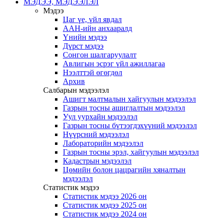
МЭДЭЭ, МЭДЭЭЛЭЛ
Мэдээ
Цаг үе, үйл явдал
ААН-ийн анхааралд
Үнийн мэдээ
Дүрст мэдээ
Сонгон шалгаруулалт
Авлигын эсрэг үйл ажиллагаа
Нээлттэй өгөгдөл
Архив
Салбарын мэдээлэл
Ашигт малтмалын хайгуулын мэдээлэл
Газрын тосны ашиглалтын мэдээлэл
Уул уурхайн мэдээлэл
Газрын тосны бүтээгдэхүүний мэдээлэл
Нүүрсний мэдээлэл
Лабораторийн мэдээлэл
Газрын тосны эрэл, хайгуулын мэдээлэл
Кадастрын мэдээлэл
Цөмийн болон цацрагийн хяналтын
мэдээлэл
Статистик мэдээ
Статистик мэдээ 2026 он
Статистик мэдээ 2025 он
Статистик мэдээ 2024 он