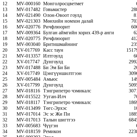
12
MV-000160
Монголросцветмет
13
MV-017482
Говьмастер
28
14
MV-021490
Олон-Овоот гоулд
8
15
MV-021303
Мөнхийн номхон далай
70
16
MV-020776
Ричфлюорит
60
17
MV-009364
Булган аймгийн хорих 439-р анги
6
18
MV-020775
Ричфлюорит
41
19
MV-003040
Бритишмайнинг
23
20
XV-017769
Касс таун
1517
21
MV-013357
Илтгоулд
6
22
XV-017747
Дунгоулд
299
23
MV-017488
Би Эм Би Би
2
24
XV-017749
Цэнгүүншилтгээн
309
25
MV-005484
Амьюс
14
26
XV-017799
Дунгоулд
509
27
MV-018116
Тэнгрипетро чэмикалс
307
28
MV-015522
Ууган-Илч
7
29
MV-018117
Тэнгрипетро чэмикалс
186
30
MV-013499
Төгс-Эрхэс
1
31
MV-017014
Эс эс Жи Пи
188
32
MV-017013
Талын шигтгээ
684
33
MV-005683
Чүүгэн
34
MV-018159
Ремикон
223