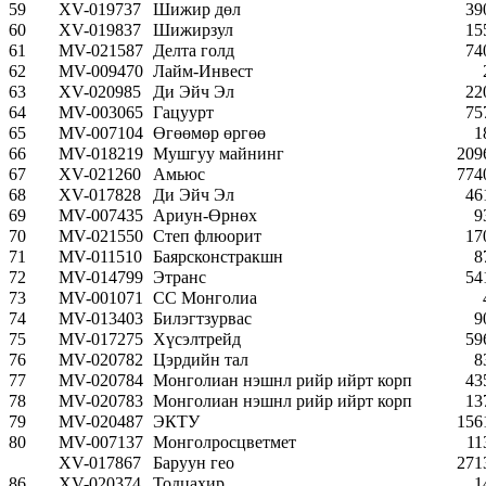
59
XV-019737
Шижир дөл
39
60
XV-019837
Шижирзул
15
61
MV-021587
Делта голд
74
62
MV-009470
Лайм-Инвест
63
XV-020985
Ди Эйч Эл
22
64
MV-003065
Гацуурт
75
65
MV-007104
Өгөөмөр өргөө
1
66
MV-018219
Мушгуу майнинг
209
67
XV-021260
Амьюс
774
68
XV-017828
Ди Эйч Эл
46
69
MV-007435
Ариун-Өрнөх
9
70
MV-021550
Степ флюорит
17
71
MV-011510
Баярсконстракшн
8
72
MV-014799
Этранс
54
73
MV-001071
СС Монголиа
74
MV-013403
Билэгтзурвас
9
75
MV-017275
Хүсэлтрейд
59
76
MV-020782
Цэрдийн тал
8
77
MV-020784
Монголиан нэшнл рийр ийрт корп
43
78
MV-020783
Монголиан нэшнл рийр ийрт корп
13
79
MV-020487
ЭКТУ
156
80
MV-007137
Монголросцветмет
11
XV-017867
Баруун гео
271
86
XV-020374
Тодцахир
1