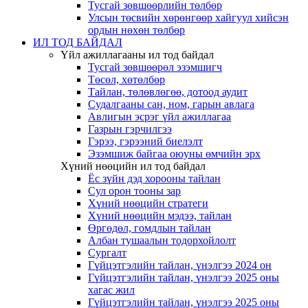
Тусгай зөвшөөрлийн төлбөр
Улсын төсвийн хөрөнгөөр хайгуул хийсэн
ордын нөхөн төлбөр
ИЛ ТОД БАЙДАЛ
Үйл ажиллагааны ил тод байдал
Тусгай зөвшөөрөл эзэмшигч
Төсөл, хөтөлбөр
Тайлан, төлөвлөгөө, дотоод аудит
Судалгааны сан, ном, гарын авлага
Авлигын эсрэг үйл ажиллагаа
Газрын гэрчилгээ
Гэрээ, гэрээний биелэлт
Эзэмшиж байгаа оюуны өмчийн эрх
Хүний нөөцийн ил тод байдал
Ёс зүйн дэд хорооны тайлан
Сул орон тооны зар
Хүний нөөцийн стратеги
Хүний нөөцийн мэдээ, тайлан
Өргөдөл, гомдлын тайлан
Албан тушаалын тодорхойлолт
Сургалт
Гүйцэтгэлийн тайлан, үнэлгээ 2024 он
Гүйцэтгэлийн тайлан, үнэлгээ 2025 оны
хагас жил
Гүйцэтгэлийн тайлан, үнэлгээ 2025 оны