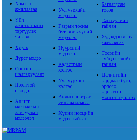
Хамтын
Батлагдсан
ажиллагаа
Уул уурхайн
төсөв
мэдээлэл
Үйл
Санхүүгийн
ажиллагааны
Газрын тосны
тайлан
тэргүүлэх
бүтээгдэхүүний
чиглэл
Худалдан авах
мэдээлэл
ажиллагаа
Хууль
Нүүрсний
Төсвийн
мэдээлэл
Дүрст мэдээ
гүйцэтгэлийн
Кадастрын
тайлан
Сонгон
хэлтэс
шалгаруулалт
Цалингийн
Уул уурхайн
зардлаас бусад
Нээлттэй
хэлтэс
орлого,
өгөгдөл
зарлагын
Авлигын эсрэг
мөнгөн гүйлгээ
Ашигт
үйл ажиллагаа
малтмалын
хайгуулын
Хүний нөөцийн
мэдээлэл
мэдээ, тайлан