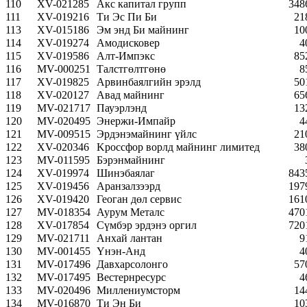
110
XV-021285
Акс капитал групп
348
111
XV-019216
Ти Эс Пи Би
21
113
XV-015186
Эм энд Би майнинг
10
114
XV-019274
Амодисковер
4
115
XV-019586
Алт-Импэкс
85
116
MV-000251
Талстгөлтгөнө
8
117
XV-019825
Арвинбаялгийн эрэлд
50
118
XV-020127
Авад майнинг
65
119
MV-021717
Пауэрлэнд
13
120
MV-020495
Энержи-Импайр
4
121
MV-009515
Эрдэнэмайнинг үйлс
21
122
XV-020346
Kроссфор ворлд майнинг лимитед
38
123
MV-011595
Бэрэнмайнинг
124
XV-019974
Шинэбаялаг
843
125
XV-019456
Аранзалзээрд
197
126
XV-019420
Геоган дөл сервис
161
127
MV-018354
Аурум Металс
470
128
XV-017854
Сүмбэр эрдэнэ оргил
720
129
MV-021711
Анхай лантан
9
130
MV-001455
Үнэн-Анд
4
131
MV-017496
Давхарсолонго
57
132
MV-017495
Вестернресурс
4
133
MV-020496
Миллениумсторм
14
134
MV-016870
Ти Эн Би
10