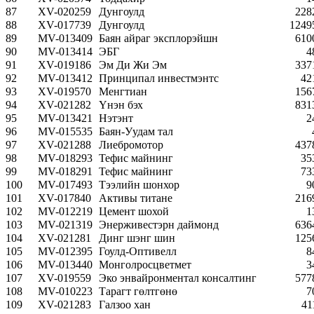
87
XV-020259
Дунгоулд
228
88
XV-017739
Дунгоулд
1249
89
MV-013409
Баян айраг эксплорэйшн
610
90
MV-013414
ЭБГ
4
91
XV-019186
Эм Ди Жи Эм
337
92
MV-013412
Принципал инвестмэнтс
42
93
XV-019570
Менгтиан
156
94
XV-021282
Үнэн бэх
831
95
MV-013421
Нэтэнт
2
96
MV-015535
Баян-Уудам тал
97
XV-021288
Лиебромотор
437
98
MV-018293
Тефис майнинг
35
99
MV-018291
Тефис майнинг
73
100
MV-017493
Тээлийн шонхор
9
101
XV-017840
Активы титане
216
102
MV-012219
Цемент шохой
1
103
MV-021319
Энерживестэрн даймонд
636
104
XV-021281
Динг шэнг шин
125
105
MV-012395
Гоулд-Оптивелл
8
106
MV-013440
Монголросцветмет
3
107
XV-019559
Эко энвайронментал консалтинг
577
108
MV-010223
Тарагт гөлтгөнө
7
109
XV-021283
Галзоо хан
41