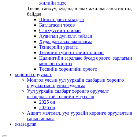
жилийн эцэс
Төсөв, санхүү, худалдан авах ажиллагааны ил тод
байдал
Шилэн дансны мэдээ
Батлагдсан төсөв
Санхүүгийн тайлан
Аудитын дүгнэлт, тайлан
Худалдан авах ажиллагаа
Тендерийн урилга
Төсвийн гүйцэтгэлийн тайлан
Цалингийн зардлаас бусад орлого, зарлагын
мөнгөн гүйлгээ
Төсвийн хөрөнгийн орлого
хөрөнгө оруулалт
Монгол улсын уул уурхайн салбарын хөрөнгө
оруулалтын орчны судалгаа
Уул уурхайн салбарт хөрөнгө оруулалт
шаардлагатай төслийн мэдээлэл
2025 он
2026 он
Ашигт малтмал, уул уурхайн хөрөнгө оруулалтын
гарын авлага
e-zasag.mn