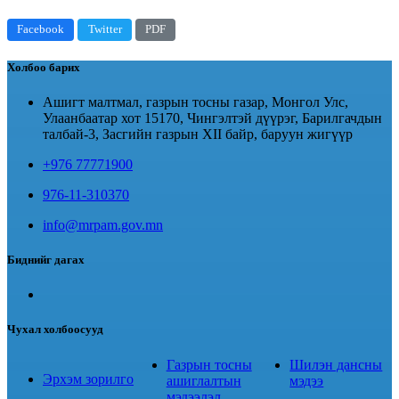
Facebook
Twitter
PDF
Холбоо барих
Ашигт малтмал, газрын тосны газар, Монгол Улс,
Улаанбаатар хот 15170, Чингэлтэй дүүрэг, Барилгачдын
талбай-3, Засгийн газрын XII байр, баруун жигүүр
+976 77771900
976-11-310370
info@mrpam.gov.mn
Биднийг дагах
Чухал холбоосууд
Газрын тосны
Шилэн дансны
Эрхэм зорилго
ашиглалтын
мэдээ
мэдээлэл