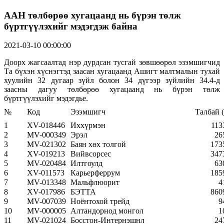
ААН төлбөрөө хугацаанд нь бүрэн төлж
бүртгүүлэхийг мэдэгдэж байна
2021-03-10 00:00:00
Доорх жагсаалтад нэр дурдсан тусгай зөвшөөрөл эзэмшигчид
Та бүхэн хүснэгтэд заасан хугацаанд Ашигт малтмалын тухай
хуулийн 32 дугаар зүйл болон 34 дүгээр зүйлийн 34.4-д
заасны дагуу төлбөрөө хугацаанд нь бүрэн төлж
бүртгүүлэхийг мэдэгдье.
№
Код
Эзэмшигч
Талбай (
1
XV-018446
Иххүрмэн
113
2
MV-000349
Эрэл
26
3
MV-021302
Баян хөх толгой
173
4
XV-019213
Вийвсорсес
347
5
MV-020484
Илтгоулд
63
6
XV-011573
Карьерферрум
185
7
MV-013348
Мальфлюорит
4
8
XV-017986
БЭТТА
860
9
MV-007039
Ноёнтохой трейд
9
10
MV-000005
Алтандорнод монгол
1
11
MV-021024
Босстон-Интернэшнл
24