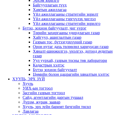
Эрхэм зорилго
Байгууллагын түүх
Хамтын ажиллагаа
Үйл ажиллагааны стратегийн зорилт
Үйл ажиллагааны тэргүүлэх чиглэл
Үйл ажиллагааны стратегийн зорилго
Бүтэц, зохион байгуулалт, чиг үүрэг
Төрийн захиргааны удирдлагын газар
Хайгуул, ашиглалтын газар
Газрын тос, бүтээгдэхүүний газар
Орон нутаг дахь төлөөлөл хариуцсан газар
Хяналт-шинжилгээ, үнэлгээ, дотоод аудитын
газар
Уул уурхай, газрын тосны төв лаборатори
Кадастрын хэлтэс
Бүтэц зохион байгуулалт
Цөмийн болон цацрагийн хяналтын хэлтэс
ХУУЛЬ, ЭРХ ЗҮЙ
Хууль
УИХ-ын тогтоол
Засгийн газрын тогтоол
Сайд, агентлагийн даргын тушаал
Дүрэм, журам, заавар
Хууль, эрх зүйн баримт бичгийн төсөл
Лавлагаа