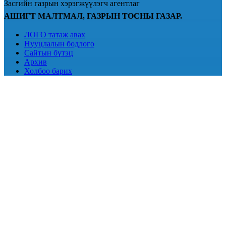
Засгийн газрын хэрэгжүүлэгч агентлаг
АШИГТ МАЛТМАЛ, ГАЗРЫН ТОСНЫ ГАЗАР.
ЛОГО татаж авах
Нууцлалын бодлого
Сайтын бүтэц
Архив
Холбоо барих