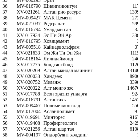
35
MV-000293
Эрэл
36
MV-016790
Шианганюнтун
11
37
XV-021261
Алтан рио ресурс
139
38
MV-009427
МАК Цемент
27
39
MV-021037
Редгранат
59
40
MV-016794
Умардын ган
3
41
XV-017934
Эс Пи Эй Ар
33
42
MV-016795
Ховдцемент
43
MV-005518
Кайнарвольфрам
3
44
XV-021633
Эм Жи Ти Эн Жи
111
45
MV-018164
Лилидаймонд
24
46
XV-017775
Болдгянтболд
112
47
XV-020269
Алтай мандал майнинг
1314
48
XV-020033
Хандээж
890
49
XV-020752
Меланж
339
50
XV-020322
Алт мөнгө зэс
1467
51
XV-017788
Есөн эрдэнэ ундарга
92
52
MV-016791
Алтантахь
145
53
MV-009467
Полиметмонголд
55
54
MV-017004
Асланполимет
9
55
XV-019691
Минторес
916
56
XV-019408
Профиргеологи
242
57
XV-021256
Алтан шар тал
610
58
MV-004197
Өндөрбуянт холдинг