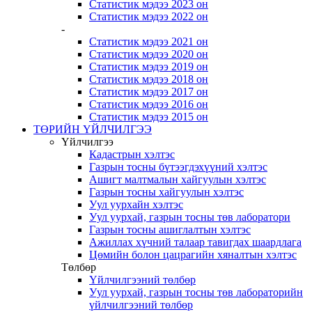
Статистик мэдээ 2023 он
Статистик мэдээ 2022 он
-
Статистик мэдээ 2021 он
Статистик мэдээ 2020 он
Статистик мэдээ 2019 он
Статистик мэдээ 2018 он
Статистик мэдээ 2017 он
Статистик мэдээ 2016 он
Статистик мэдээ 2015 он
ТӨРИЙН ҮЙЛЧИЛГЭЭ
Үйлчилгээ
Кадастрын хэлтэс
Газрын тосны бүтээгдэхүүний хэлтэс
Ашигт малтмалын хайгуулын хэлтэс
Газрын тосны хайгуулын хэлтэс
Уул уурхайн хэлтэс
Уул уурхай, газрын тосны төв лаборатори
Газрын тосны ашиглалтын хэлтэс
Ажиллах хүчний талаар тавигдах шаардлага
Цөмийн болон цацрагийн хяналтын хэлтэс
Төлбөр
Үйлчилгээний төлбөр
Уул уурхай, газрын тосны төв лабораторийн
үйлчилгээний төлбөр