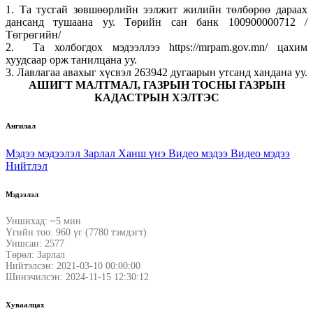
1. Та тусгай зөвшөөрлийн ээлжит жилийн төлбөрөө дараах
дансанд тушаана уу. Төрийн сан банк 100900000712 /
Төгрөгийн/
2. Та холбогдох мэдээллээ https://mrpam.gov.mn/ цахим
хуудсаар орж танилцана уу.
3. Лавлагаа авахыг хүсвэл 263942 дугаарын утсанд хандана уу.
АШИГТ МАЛТМАЛ, ГАЗРЫН ТОСНЫ ГАЗРЫН
КАДАСТРЫН ХЭЛТЭС
Ангилал
Мэдээ мэдээлэл
Зарлал
Ханш үнэ
Видео мэдээ
Видео мэдээ
Нийтлэл
Мэдээлэл
Уншихад: ~5 мин
Үгийн тоо: 960 үг (7780 тэмдэгт)
Уншсан: 2577
Төрөл: Зарлал
Нийтэлсэн: 2021-03-10 00:00:00
Шинэчилсэн: 2024-11-15 12:30:12
Хуваалцах