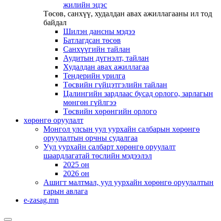
жилийн эцэс
Төсөв, санхүү, худалдан авах ажиллагааны ил тод
байдал
Шилэн дансны мэдээ
Батлагдсан төсөв
Санхүүгийн тайлан
Аудитын дүгнэлт, тайлан
Худалдан авах ажиллагаа
Тендерийн урилга
Төсвийн гүйцэтгэлийн тайлан
Цалингийн зардлаас бусад орлого, зарлагын
мөнгөн гүйлгээ
Төсвийн хөрөнгийн орлого
хөрөнгө оруулалт
Монгол улсын уул уурхайн салбарын хөрөнгө
оруулалтын орчны судалгаа
Уул уурхайн салбарт хөрөнгө оруулалт
шаардлагатай төслийн мэдээлэл
2025 он
2026 он
Ашигт малтмал, уул уурхайн хөрөнгө оруулалтын
гарын авлага
e-zasag.mn