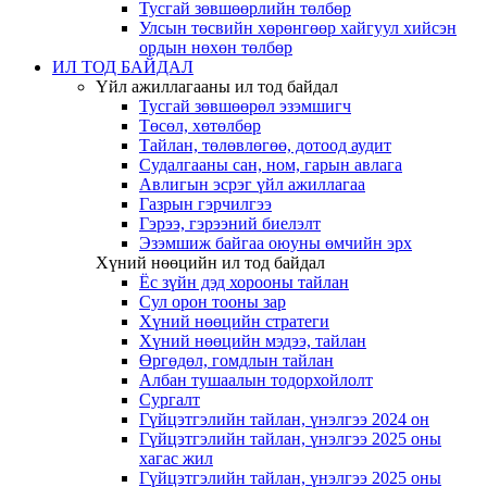
Тусгай зөвшөөрлийн төлбөр
Улсын төсвийн хөрөнгөөр хайгуул хийсэн
ордын нөхөн төлбөр
ИЛ ТОД БАЙДАЛ
Үйл ажиллагааны ил тод байдал
Тусгай зөвшөөрөл эзэмшигч
Төсөл, хөтөлбөр
Тайлан, төлөвлөгөө, дотоод аудит
Судалгааны сан, ном, гарын авлага
Авлигын эсрэг үйл ажиллагаа
Газрын гэрчилгээ
Гэрээ, гэрээний биелэлт
Эзэмшиж байгаа оюуны өмчийн эрх
Хүний нөөцийн ил тод байдал
Ёс зүйн дэд хорооны тайлан
Сул орон тооны зар
Хүний нөөцийн стратеги
Хүний нөөцийн мэдээ, тайлан
Өргөдөл, гомдлын тайлан
Албан тушаалын тодорхойлолт
Сургалт
Гүйцэтгэлийн тайлан, үнэлгээ 2024 он
Гүйцэтгэлийн тайлан, үнэлгээ 2025 оны
хагас жил
Гүйцэтгэлийн тайлан, үнэлгээ 2025 оны