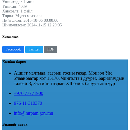
Уншихад: ~1 мин
Уншсан: 4089
Хавсралт: 1 файл
Төрөл: Мэдээ мэдээлэл
Нийтэлсэн: 2015-10-06 00:00:00
Шинэчилсэн: 2024-11-15 12:29:05
Хуваалцах
Facebook
Twitter
PDF
Холбоо барих
Ашигт малтмал, газрын тосны газар, Монгол Улс,
Улаанбаатар хот 15170, Чингэлтэй дүүрэг, Барилгачдын
талбай-3, Засгийн газрын XII байр, баруун жигүүр
+976 77771900
976-11-310370
info@mrpam.gov.mn
Биднийг дагах