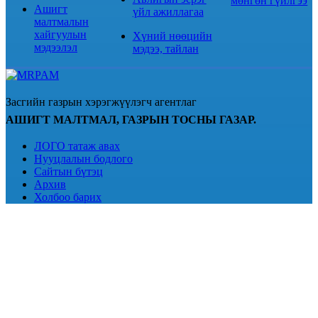
мөнгөн гүйлгээ
Ашигт
үйл ажиллагаа
малтмалын
хайгуулын
Хүний нөөцийн
мэдээлэл
мэдээ, тайлан
Засгийн газрын хэрэгжүүлэгч агентлаг
АШИГТ МАЛТМАЛ, ГАЗРЫН ТОСНЫ ГАЗАР.
ЛОГО татаж авах
Нууцлалын бодлого
Сайтын бүтэц
Архив
Холбоо барих