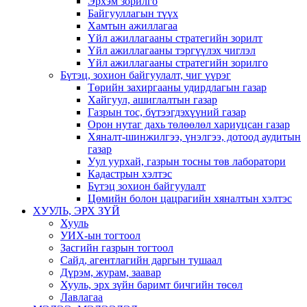
Эрхэм зорилго
Байгууллагын түүх
Хамтын ажиллагаа
Үйл ажиллагааны стратегийн зорилт
Үйл ажиллагааны тэргүүлэх чиглэл
Үйл ажиллагааны стратегийн зорилго
Бүтэц, зохион байгуулалт, чиг үүрэг
Төрийн захиргааны удирдлагын газар
Хайгуул, ашиглалтын газар
Газрын тос, бүтээгдэхүүний газар
Орон нутаг дахь төлөөлөл хариуцсан газар
Хяналт-шинжилгээ, үнэлгээ, дотоод аудитын
газар
Уул уурхай, газрын тосны төв лаборатори
Кадастрын хэлтэс
Бүтэц зохион байгуулалт
Цөмийн болон цацрагийн хяналтын хэлтэс
ХУУЛЬ, ЭРХ ЗҮЙ
Хууль
УИХ-ын тогтоол
Засгийн газрын тогтоол
Сайд, агентлагийн даргын тушаал
Дүрэм, журам, заавар
Хууль, эрх зүйн баримт бичгийн төсөл
Лавлагаа