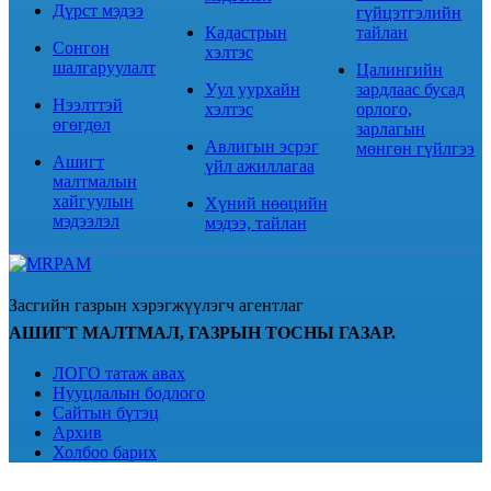
Дүрст мэдээ
гүйцэтгэлийн
Кадастрын
тайлан
Сонгон
хэлтэс
шалгаруулалт
Цалингийн
Уул уурхайн
зардлаас бусад
Нээлттэй
хэлтэс
орлого,
өгөгдөл
зарлагын
Авлигын эсрэг
мөнгөн гүйлгээ
Ашигт
үйл ажиллагаа
малтмалын
хайгуулын
Хүний нөөцийн
мэдээлэл
мэдээ, тайлан
Засгийн газрын хэрэгжүүлэгч агентлаг
АШИГТ МАЛТМАЛ, ГАЗРЫН ТОСНЫ ГАЗАР.
ЛОГО татаж авах
Нууцлалын бодлого
Сайтын бүтэц
Архив
Холбоо барих