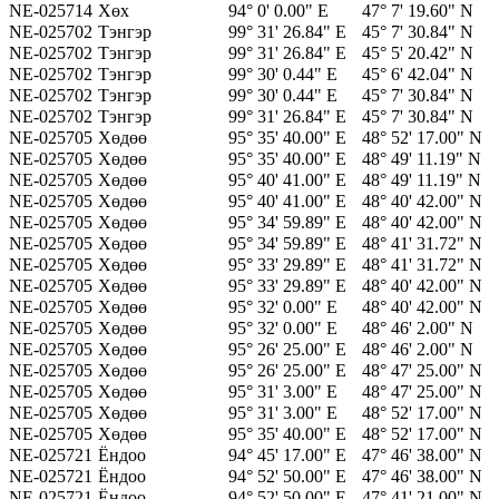
NE-025714
Хөх
94° 0' 0.00" E
47° 7' 19.60" N
NE-025702
Тэнгэр
99° 31' 26.84" E
45° 7' 30.84" N
NE-025702
Тэнгэр
99° 31' 26.84" E
45° 5' 20.42" N
NE-025702
Тэнгэр
99° 30' 0.44" E
45° 6' 42.04" N
NE-025702
Тэнгэр
99° 30' 0.44" E
45° 7' 30.84" N
NE-025702
Тэнгэр
99° 31' 26.84" E
45° 7' 30.84" N
NE-025705
Хөдөө
95° 35' 40.00" E
48° 52' 17.00" N
NE-025705
Хөдөө
95° 35' 40.00" E
48° 49' 11.19" N
NE-025705
Хөдөө
95° 40' 41.00" E
48° 49' 11.19" N
NE-025705
Хөдөө
95° 40' 41.00" E
48° 40' 42.00" N
NE-025705
Хөдөө
95° 34' 59.89" E
48° 40' 42.00" N
NE-025705
Хөдөө
95° 34' 59.89" E
48° 41' 31.72" N
NE-025705
Хөдөө
95° 33' 29.89" E
48° 41' 31.72" N
NE-025705
Хөдөө
95° 33' 29.89" E
48° 40' 42.00" N
NE-025705
Хөдөө
95° 32' 0.00" E
48° 40' 42.00" N
NE-025705
Хөдөө
95° 32' 0.00" E
48° 46' 2.00" N
NE-025705
Хөдөө
95° 26' 25.00" E
48° 46' 2.00" N
NE-025705
Хөдөө
95° 26' 25.00" E
48° 47' 25.00" N
NE-025705
Хөдөө
95° 31' 3.00" E
48° 47' 25.00" N
NE-025705
Хөдөө
95° 31' 3.00" E
48° 52' 17.00" N
NE-025705
Хөдөө
95° 35' 40.00" E
48° 52' 17.00" N
NE-025721
Ёндоо
94° 45' 17.00" E
47° 46' 38.00" N
NE-025721
Ёндоо
94° 52' 50.00" E
47° 46' 38.00" N
NE-025721
Ёндоо
94° 52' 50.00" E
47° 41' 21.00" N