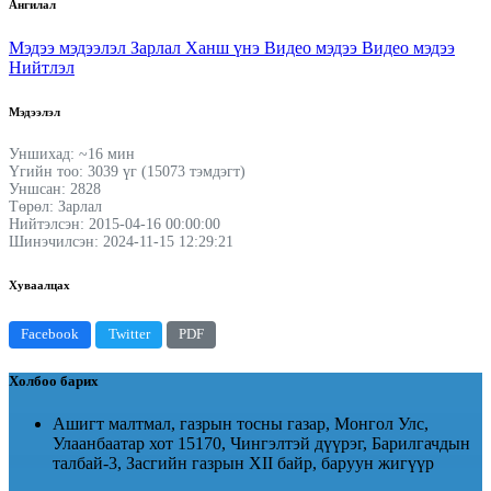
Ангилал
Мэдээ мэдээлэл
Зарлал
Ханш үнэ
Видео мэдээ
Видео мэдээ
Нийтлэл
Мэдээлэл
Уншихад: ~16 мин
Үгийн тоо: 3039 үг (15073 тэмдэгт)
Уншсан: 2828
Төрөл: Зарлал
Нийтэлсэн: 2015-04-16 00:00:00
Шинэчилсэн: 2024-11-15 12:29:21
Хуваалцах
Facebook
Twitter
PDF
Холбоо барих
Ашигт малтмал, газрын тосны газар, Монгол Улс,
Улаанбаатар хот 15170, Чингэлтэй дүүрэг, Барилгачдын
талбай-3, Засгийн газрын XII байр, баруун жигүүр