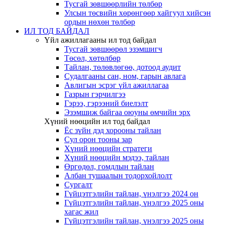
Тусгай зөвшөөрлийн төлбөр
Улсын төсвийн хөрөнгөөр хайгуул хийсэн
ордын нөхөн төлбөр
ИЛ ТОД БАЙДАЛ
Үйл ажиллагааны ил тод байдал
Тусгай зөвшөөрөл эзэмшигч
Төсөл, хөтөлбөр
Тайлан, төлөвлөгөө, дотоод аудит
Судалгааны сан, ном, гарын авлага
Авлигын эсрэг үйл ажиллагаа
Газрын гэрчилгээ
Гэрээ, гэрээний биелэлт
Эзэмшиж байгаа оюуны өмчийн эрх
Хүний нөөцийн ил тод байдал
Ёс зүйн дэд хорооны тайлан
Сул орон тооны зар
Хүний нөөцийн стратеги
Хүний нөөцийн мэдээ, тайлан
Өргөдөл, гомдлын тайлан
Албан тушаалын тодорхойлолт
Сургалт
Гүйцэтгэлийн тайлан, үнэлгээ 2024 он
Гүйцэтгэлийн тайлан, үнэлгээ 2025 оны
хагас жил
Гүйцэтгэлийн тайлан, үнэлгээ 2025 оны