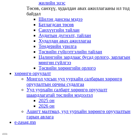
жилийн эцэс
Төсөв, санхүү, худалдан авах ажиллагааны ил тод
байдал
Шилэн дансны мэдээ
Батлагдсан төсөв
Санхүүгийн тайлан
Аудитын дүгнэлт, тайлан
Худалдан авах ажиллагаа
Тендерийн урилга
Төсвийн гүйцэтгэлийн тайлан
Цалингийн зардлаас бусад орлого, зарлагын
мөнгөн гүйлгээ
Төсвийн хөрөнгийн орлого
хөрөнгө оруулалт
Монгол улсын уул уурхайн салбарын хөрөнгө
оруулалтын орчны судалгаа
Уул уурхайн салбарт хөрөнгө оруулалт
шаардлагатай төслийн мэдээлэл
2025 он
2026 он
Ашигт малтмал, уул уурхайн хөрөнгө оруулалтын
гарын авлага
e-zasag.mn