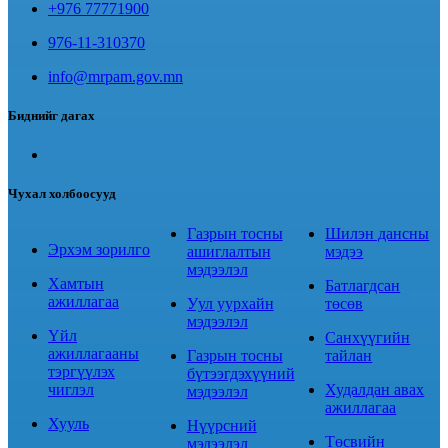
+976 77771900
976-11-310370
info@mrpam.gov.mn
Биднийг дагах
Чухал холбоосууд
Газрын тосны
Шилэн дансны
Эрхэм зорилго
ашиглалтын
мэдээ
мэдээлэл
Хамтын
Батлагдсан
ажиллагаа
Уул уурхайн
төсөв
мэдээлэл
Үйл
Санхүүгийн
ажиллагааны
Газрын тосны
тайлан
тэргүүлэх
бүтээгдэхүүний
чиглэл
Худалдан авах
мэдээлэл
ажиллагаа
Хууль
Нүүрсний
Төсвийн
мэдээлэл