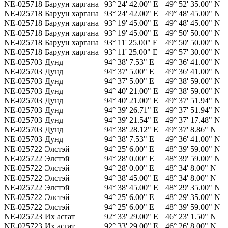
NE-025718
Баруун харгана
93° 24' 42.00" E
49° 52' 35.00" N
NE-025718
Баруун харгана
93° 24' 42.00" E
49° 48' 45.00" N
NE-025718
Баруун харгана
93° 19' 45.00" E
49° 48' 45.00" N
NE-025718
Баруун харгана
93° 19' 45.00" E
49° 50' 50.00" N
NE-025718
Баруун харгана
93° 11' 25.00" E
49° 50' 50.00" N
NE-025718
Баруун харгана
93° 11' 25.00" E
49° 57' 30.00" N
NE-025703
Дунд
94° 38' 7.53" E
49° 36' 41.00" N
NE-025703
Дунд
94° 37' 5.00" E
49° 36' 41.00" N
NE-025703
Дунд
94° 37' 5.00" E
49° 38' 59.00" N
NE-025703
Дунд
94° 40' 21.00" E
49° 38' 59.00" N
NE-025703
Дунд
94° 40' 21.00" E
49° 37' 51.94" N
NE-025703
Дунд
94° 39' 26.71" E
49° 37' 51.94" N
NE-025703
Дунд
94° 39' 21.54" E
49° 37' 17.48" N
NE-025703
Дунд
94° 38' 28.12" E
49° 37' 8.86" N
NE-025703
Дунд
94° 38' 7.53" E
49° 36' 41.00" N
NE-025722
Элстэй
94° 25' 6.00" E
48° 39' 59.00" N
NE-025722
Элстэй
94° 28' 0.00" E
48° 39' 59.00" N
NE-025722
Элстэй
94° 28' 0.00" E
48° 34' 8.00" N
NE-025722
Элстэй
94° 38' 45.00" E
48° 34' 8.00" N
NE-025722
Элстэй
94° 38' 45.00" E
48° 29' 35.00" N
NE-025722
Элстэй
94° 25' 6.00" E
48° 29' 35.00" N
NE-025722
Элстэй
94° 25' 6.00" E
48° 39' 59.00" N
NE-025723
Их асгат
92° 33' 29.00" E
46° 23' 1.50" N
NE-025723
Их асгат
92° 33' 29.00" E
46° 26' 8.00" N