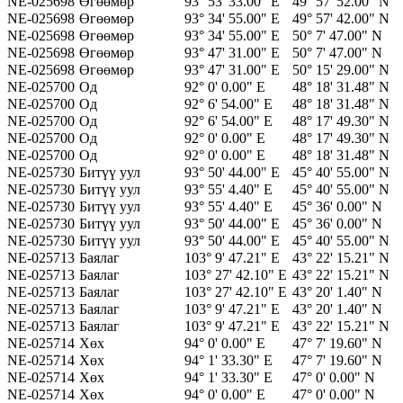
NE-025698
Өгөөмөр
93° 53' 33.00" E
49° 57' 52.00" N
NE-025698
Өгөөмөр
93° 34' 55.00" E
49° 57' 42.00" N
NE-025698
Өгөөмөр
93° 34' 55.00" E
50° 7' 47.00" N
NE-025698
Өгөөмөр
93° 47' 31.00" E
50° 7' 47.00" N
NE-025698
Өгөөмөр
93° 47' 31.00" E
50° 15' 29.00" N
NE-025700
Од
92° 0' 0.00" E
48° 18' 31.48" N
NE-025700
Од
92° 6' 54.00" E
48° 18' 31.48" N
NE-025700
Од
92° 6' 54.00" E
48° 17' 49.30" N
NE-025700
Од
92° 0' 0.00" E
48° 17' 49.30" N
NE-025700
Од
92° 0' 0.00" E
48° 18' 31.48" N
NE-025730
Битүү уул
93° 50' 44.00" E
45° 40' 55.00" N
NE-025730
Битүү уул
93° 55' 4.40" E
45° 40' 55.00" N
NE-025730
Битүү уул
93° 55' 4.40" E
45° 36' 0.00" N
NE-025730
Битүү уул
93° 50' 44.00" E
45° 36' 0.00" N
NE-025730
Битүү уул
93° 50' 44.00" E
45° 40' 55.00" N
NE-025713
Баялаг
103° 9' 47.21" E
43° 22' 15.21" N
NE-025713
Баялаг
103° 27' 42.10" E
43° 22' 15.21" N
NE-025713
Баялаг
103° 27' 42.10" E
43° 20' 1.40" N
NE-025713
Баялаг
103° 9' 47.21" E
43° 20' 1.40" N
NE-025713
Баялаг
103° 9' 47.21" E
43° 22' 15.21" N
NE-025714
Хөх
94° 0' 0.00" E
47° 7' 19.60" N
NE-025714
Хөх
94° 1' 33.30" E
47° 7' 19.60" N
NE-025714
Хөх
94° 1' 33.30" E
47° 0' 0.00" N
NE-025714
Хөх
94° 0' 0.00" E
47° 0' 0.00" N