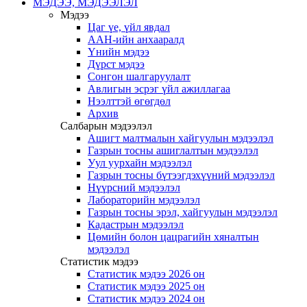
МЭДЭЭ, МЭДЭЭЛЭЛ
Мэдээ
Цаг үе, үйл явдал
ААН-ийн анхааралд
Үнийн мэдээ
Дүрст мэдээ
Сонгон шалгаруулалт
Авлигын эсрэг үйл ажиллагаа
Нээлттэй өгөгдөл
Архив
Салбарын мэдээлэл
Ашигт малтмалын хайгуулын мэдээлэл
Газрын тосны ашиглалтын мэдээлэл
Уул уурхайн мэдээлэл
Газрын тосны бүтээгдэхүүний мэдээлэл
Нүүрсний мэдээлэл
Лабораторийн мэдээлэл
Газрын тосны эрэл, хайгуулын мэдээлэл
Кадастрын мэдээлэл
Цөмийн болон цацрагийн хяналтын
мэдээлэл
Статистик мэдээ
Статистик мэдээ 2026 он
Статистик мэдээ 2025 он
Статистик мэдээ 2024 он