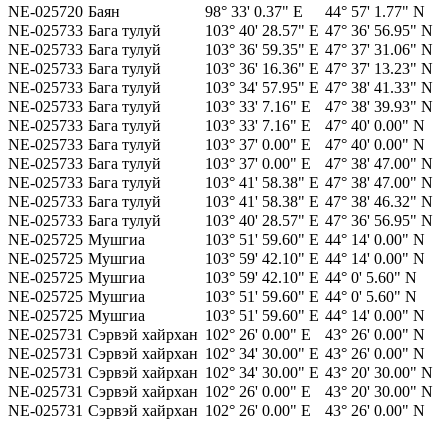
NE-025720
Баян
98° 33' 0.37" E
44° 57' 1.77" N
NE-025733
Бага тулуй
103° 40' 28.57" E
47° 36' 56.95" N
NE-025733
Бага тулуй
103° 36' 59.35" E
47° 37' 31.06" N
NE-025733
Бага тулуй
103° 36' 16.36" E
47° 37' 13.23" N
NE-025733
Бага тулуй
103° 34' 57.95" E
47° 38' 41.33" N
NE-025733
Бага тулуй
103° 33' 7.16" E
47° 38' 39.93" N
NE-025733
Бага тулуй
103° 33' 7.16" E
47° 40' 0.00" N
NE-025733
Бага тулуй
103° 37' 0.00" E
47° 40' 0.00" N
NE-025733
Бага тулуй
103° 37' 0.00" E
47° 38' 47.00" N
NE-025733
Бага тулуй
103° 41' 58.38" E
47° 38' 47.00" N
NE-025733
Бага тулуй
103° 41' 58.38" E
47° 38' 46.32" N
NE-025733
Бага тулуй
103° 40' 28.57" E
47° 36' 56.95" N
NE-025725
Мушгиа
103° 51' 59.60" E
44° 14' 0.00" N
NE-025725
Мушгиа
103° 59' 42.10" E
44° 14' 0.00" N
NE-025725
Мушгиа
103° 59' 42.10" E
44° 0' 5.60" N
NE-025725
Мушгиа
103° 51' 59.60" E
44° 0' 5.60" N
NE-025725
Мушгиа
103° 51' 59.60" E
44° 14' 0.00" N
NE-025731
Сэрвэй хайрхан
102° 26' 0.00" E
43° 26' 0.00" N
NE-025731
Сэрвэй хайрхан
102° 34' 30.00" E
43° 26' 0.00" N
NE-025731
Сэрвэй хайрхан
102° 34' 30.00" E
43° 20' 30.00" N
NE-025731
Сэрвэй хайрхан
102° 26' 0.00" E
43° 20' 30.00" N
NE-025731
Сэрвэй хайрхан
102° 26' 0.00" E
43° 26' 0.00" N