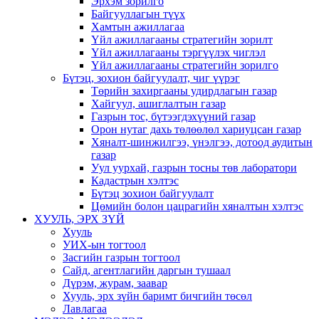
Эрхэм зорилго
Байгууллагын түүх
Хамтын ажиллагаа
Үйл ажиллагааны стратегийн зорилт
Үйл ажиллагааны тэргүүлэх чиглэл
Үйл ажиллагааны стратегийн зорилго
Бүтэц, зохион байгуулалт, чиг үүрэг
Төрийн захиргааны удирдлагын газар
Хайгуул, ашиглалтын газар
Газрын тос, бүтээгдэхүүний газар
Орон нутаг дахь төлөөлөл хариуцсан газар
Хяналт-шинжилгээ, үнэлгээ, дотоод аудитын
газар
Уул уурхай, газрын тосны төв лаборатори
Кадастрын хэлтэс
Бүтэц зохион байгуулалт
Цөмийн болон цацрагийн хяналтын хэлтэс
ХУУЛЬ, ЭРХ ЗҮЙ
Хууль
УИХ-ын тогтоол
Засгийн газрын тогтоол
Сайд, агентлагийн даргын тушаал
Дүрэм, журам, заавар
Хууль, эрх зүйн баримт бичгийн төсөл
Лавлагаа