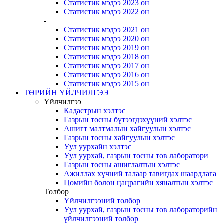
Статистик мэдээ 2023 он
Статистик мэдээ 2022 он
-
Статистик мэдээ 2021 он
Статистик мэдээ 2020 он
Статистик мэдээ 2019 он
Статистик мэдээ 2018 он
Статистик мэдээ 2017 он
Статистик мэдээ 2016 он
Статистик мэдээ 2015 он
ТӨРИЙН ҮЙЛЧИЛГЭЭ
Үйлчилгээ
Кадастрын хэлтэс
Газрын тосны бүтээгдэхүүний хэлтэс
Ашигт малтмалын хайгуулын хэлтэс
Газрын тосны хайгуулын хэлтэс
Уул уурхайн хэлтэс
Уул уурхай, газрын тосны төв лаборатори
Газрын тосны ашиглалтын хэлтэс
Ажиллах хүчний талаар тавигдах шаардлага
Цөмийн болон цацрагийн хяналтын хэлтэс
Төлбөр
Үйлчилгээний төлбөр
Уул уурхай, газрын тосны төв лабораторийн
үйлчилгээний төлбөр