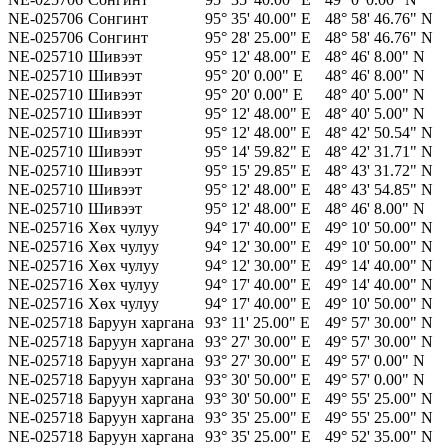
NE-025706
Сонгинт
95° 35' 40.00" E
48° 58' 46.76" N
NE-025706
Сонгинт
95° 28' 25.00" E
48° 58' 46.76" N
NE-025710
Шивээт
95° 12' 48.00" E
48° 46' 8.00" N
NE-025710
Шивээт
95° 20' 0.00" E
48° 46' 8.00" N
NE-025710
Шивээт
95° 20' 0.00" E
48° 40' 5.00" N
NE-025710
Шивээт
95° 12' 48.00" E
48° 40' 5.00" N
NE-025710
Шивээт
95° 12' 48.00" E
48° 42' 50.54" N
NE-025710
Шивээт
95° 14' 59.82" E
48° 42' 31.71" N
NE-025710
Шивээт
95° 15' 29.85" E
48° 43' 31.72" N
NE-025710
Шивээт
95° 12' 48.00" E
48° 43' 54.85" N
NE-025710
Шивээт
95° 12' 48.00" E
48° 46' 8.00" N
NE-025716
Хөх чулуу
94° 17' 40.00" E
49° 10' 50.00" N
NE-025716
Хөх чулуу
94° 12' 30.00" E
49° 10' 50.00" N
NE-025716
Хөх чулуу
94° 12' 30.00" E
49° 14' 40.00" N
NE-025716
Хөх чулуу
94° 17' 40.00" E
49° 14' 40.00" N
NE-025716
Хөх чулуу
94° 17' 40.00" E
49° 10' 50.00" N
NE-025718
Баруун харгана
93° 11' 25.00" E
49° 57' 30.00" N
NE-025718
Баруун харгана
93° 27' 30.00" E
49° 57' 30.00" N
NE-025718
Баруун харгана
93° 27' 30.00" E
49° 57' 0.00" N
NE-025718
Баруун харгана
93° 30' 50.00" E
49° 57' 0.00" N
NE-025718
Баруун харгана
93° 30' 50.00" E
49° 55' 25.00" N
NE-025718
Баруун харгана
93° 35' 25.00" E
49° 55' 25.00" N
NE-025718
Баруун харгана
93° 35' 25.00" E
49° 52' 35.00" N