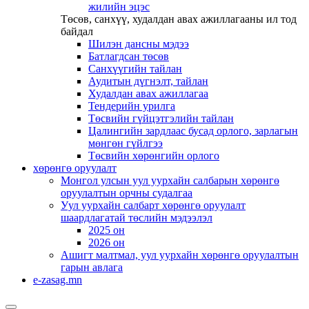
жилийн эцэс
Төсөв, санхүү, худалдан авах ажиллагааны ил тод
байдал
Шилэн дансны мэдээ
Батлагдсан төсөв
Санхүүгийн тайлан
Аудитын дүгнэлт, тайлан
Худалдан авах ажиллагаа
Тендерийн урилга
Төсвийн гүйцэтгэлийн тайлан
Цалингийн зардлаас бусад орлого, зарлагын
мөнгөн гүйлгээ
Төсвийн хөрөнгийн орлого
хөрөнгө оруулалт
Монгол улсын уул уурхайн салбарын хөрөнгө
оруулалтын орчны судалгаа
Уул уурхайн салбарт хөрөнгө оруулалт
шаардлагатай төслийн мэдээлэл
2025 он
2026 он
Ашигт малтмал, уул уурхайн хөрөнгө оруулалтын
гарын авлага
e-zasag.mn