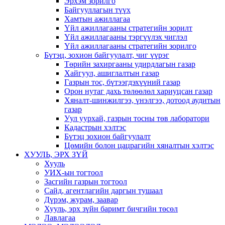
Эрхэм зорилго
Байгууллагын түүх
Хамтын ажиллагаа
Үйл ажиллагааны стратегийн зорилт
Үйл ажиллагааны тэргүүлэх чиглэл
Үйл ажиллагааны стратегийн зорилго
Бүтэц, зохион байгуулалт, чиг үүрэг
Төрийн захиргааны удирдлагын газар
Хайгуул, ашиглалтын газар
Газрын тос, бүтээгдэхүүний газар
Орон нутаг дахь төлөөлөл хариуцсан газар
Хяналт-шинжилгээ, үнэлгээ, дотоод аудитын
газар
Уул уурхай, газрын тосны төв лаборатори
Кадастрын хэлтэс
Бүтэц зохион байгуулалт
Цөмийн болон цацрагийн хяналтын хэлтэс
ХУУЛЬ, ЭРХ ЗҮЙ
Хууль
УИХ-ын тогтоол
Засгийн газрын тогтоол
Сайд, агентлагийн даргын тушаал
Дүрэм, журам, заавар
Хууль, эрх зүйн баримт бичгийн төсөл
Лавлагаа