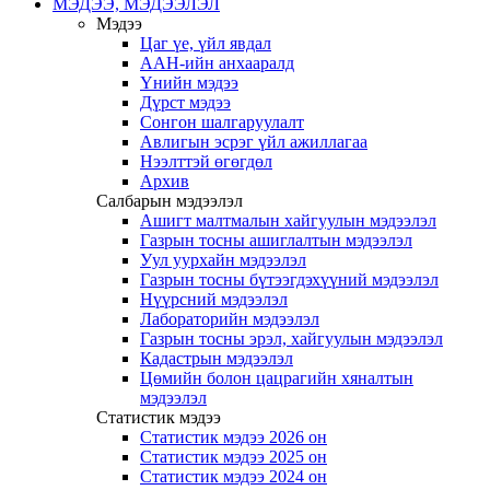
МЭДЭЭ, МЭДЭЭЛЭЛ
Мэдээ
Цаг үе, үйл явдал
ААН-ийн анхааралд
Үнийн мэдээ
Дүрст мэдээ
Сонгон шалгаруулалт
Авлигын эсрэг үйл ажиллагаа
Нээлттэй өгөгдөл
Архив
Салбарын мэдээлэл
Ашигт малтмалын хайгуулын мэдээлэл
Газрын тосны ашиглалтын мэдээлэл
Уул уурхайн мэдээлэл
Газрын тосны бүтээгдэхүүний мэдээлэл
Нүүрсний мэдээлэл
Лабораторийн мэдээлэл
Газрын тосны эрэл, хайгуулын мэдээлэл
Кадастрын мэдээлэл
Цөмийн болон цацрагийн хяналтын
мэдээлэл
Статистик мэдээ
Статистик мэдээ 2026 он
Статистик мэдээ 2025 он
Статистик мэдээ 2024 он