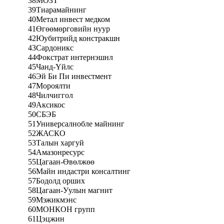
38
МОЗТ
39
Тиарамайнинг
40
Метал инвест медком
41
Өгөөмөрговийн нуур
42
Юубитрийд констракшн
43
Сардоникс
44
Фокстрат интернэшнл
45
Чанд-Үйлс
46
Эй Би Пи инвестмент
47
Мороялти
48
Чилчиггол
49
Аксикос
50
СБЭБ
51
Универсалнобле майнинг
52
ЖАСКО
53
Талын харгуй
54
Амазонресурс
55
Цагаан-Өвөлжөө
56
Майн индастри консалтинг
57
Бодолд орших
58
Цагаан-Уулын магнит
59
Мэжикмэнс
60
МОНКОН групп
61
Цэцжин