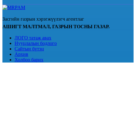
Засгийн газрын хэрэгжүүлэгч агентлаг
АШИГТ МАЛТМАЛ, ГАЗРЫН ТОСНЫ ГАЗАР.
ЛОГО татаж авах
Нууцлалын бодлого
Сайтын бүтэц
Архив
Холбоо барих