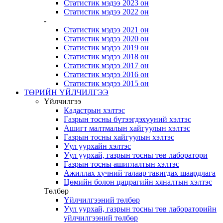
Статистик мэдээ 2023 он
Статистик мэдээ 2022 он
-
Статистик мэдээ 2021 он
Статистик мэдээ 2020 он
Статистик мэдээ 2019 он
Статистик мэдээ 2018 он
Статистик мэдээ 2017 он
Статистик мэдээ 2016 он
Статистик мэдээ 2015 он
ТӨРИЙН ҮЙЛЧИЛГЭЭ
Үйлчилгээ
Кадастрын хэлтэс
Газрын тосны бүтээгдэхүүний хэлтэс
Ашигт малтмалын хайгуулын хэлтэс
Газрын тосны хайгуулын хэлтэс
Уул уурхайн хэлтэс
Уул уурхай, газрын тосны төв лаборатори
Газрын тосны ашиглалтын хэлтэс
Ажиллах хүчний талаар тавигдах шаардлага
Цөмийн болон цацрагийн хяналтын хэлтэс
Төлбөр
Үйлчилгээний төлбөр
Уул уурхай, газрын тосны төв лабораторийн
үйлчилгээний төлбөр