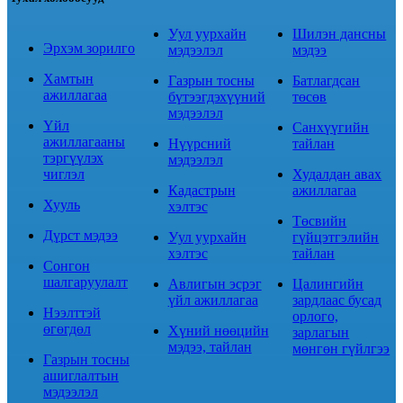
Уул уурхайн
Шилэн дансны
Эрхэм зорилго
мэдээлэл
мэдээ
Хамтын
Газрын тосны
Батлагдсан
ажиллагаа
бүтээгдэхүүний
төсөв
мэдээлэл
Үйл
Санхүүгийн
ажиллагааны
Нүүрсний
тайлан
тэргүүлэх
мэдээлэл
чиглэл
Худалдан авах
Кадастрын
ажиллагаа
Хууль
хэлтэс
Төсвийн
Дүрст мэдээ
Уул уурхайн
гүйцэтгэлийн
хэлтэс
тайлан
Сонгон
шалгаруулалт
Авлигын эсрэг
Цалингийн
үйл ажиллагаа
зардлаас бусад
Нээлттэй
орлого,
өгөгдөл
Хүний нөөцийн
зарлагын
мэдээ, тайлан
мөнгөн гүйлгээ
Газрын тосны
ашиглалтын
мэдээлэл