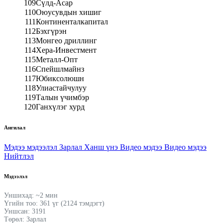
109
Сүлд-Асар
110
Оюусувдын хишиг
111
Континенталкапитал
112
Бэхгүрэн
113
Монгео дриллинг
114
Хера-Инвестмент
115
Металл-Опт
116
Спейшлмайнз
117
Юбиксолюшн
118
Улиастайчулуу
119
Талын үчимбэр
120
Ганхүлэг хурд
Ангилал
Мэдээ мэдээлэл
Зарлал
Ханш үнэ
Видео мэдээ
Видео мэдээ
Нийтлэл
Мэдээлэл
Уншихад: ~2 мин
Үгийн тоо: 361 үг (2124 тэмдэгт)
Уншсан: 3191
Төрөл: Зарлал