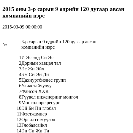
2015 оны 3-р сарын 9 өдрийн 120 дугаар авсан
компанийн нэрс
2015-03-09 00:00:00
3-р сарын 9 өдрийн 120 дугаар авсан
№
компанийн нэрс
1
И Эс энд Си Эс
2
Дорнын хавцал тал
3
Эс Жи Эйч
4
Эм Си Эй Ди
5
Цахиуртбизнес групп
6
Улиастайчулуу
7
Файсон ХХК
8
Гүүвел инженеринг монгол
9
Монгол оре ресурс
10
Эй Би Пи глобал
11
Фэстжампер
12
Оргилттэмүүлэл
13
Глобалсайкл
14
Эн Си Жи Ти