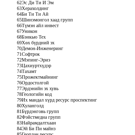
62
Эс Ди Ти И Эм
63
Херахолдинг
64
Би Ти Ти Ай
65
Шинэмонгол хаад групп
66
Түмэн айл инвест
67
Уникон
68
Бэнкью Тех
69
Хөх бүрдний эх
70
Демон-Инженеринг
71
Софтрок
72
Мэпинг-Эриэ
73
Цахиуртхүдэр
74
Тахамт
75
Прожектмайнинг
76
Ордостолгой
77
Эрдэнийн эх хувь
78
Геологийн код
79
Их мандал хүрд ресурс проспектинг
80
Хуланголд
81
Бүрдэнговь групп
82
Фэйстмедиа групп
83
Найрамдалтхаан
84
Эй Би Пи майнз
85
Геоплан ресурс