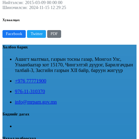
Нийтэлсэн: 2015-03-09 00:00:00
Шинэчилсэн: 2024-11-15 12:29:25
Хуваалцах
Facebook
Twitter
PDF
Холбоо барих
Ашигт малтмал, газрын тосны газар, Монгол Улс,
Улаанбаатар хот 15170, Чингэлтэй дүүрэг, Барилгачдын
талбай-3, Засгийн газрын XII байр, баруун жигүүр
+976 77771900
976-11-310370
info@mrpam.gov.mn
Биднийг дагах
Чухал холбоосууд