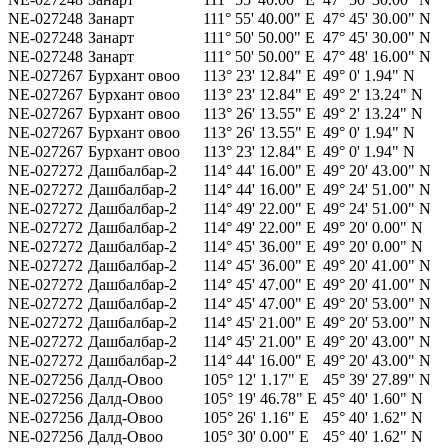
NE-027248
Занарт
111° 55' 40.00" E
47° 45' 30.00" N
NE-027248
Занарт
111° 50' 50.00" E
47° 45' 30.00" N
NE-027248
Занарт
111° 50' 50.00" E
47° 48' 16.00" N
NE-027267
Бурхант овоо
113° 23' 12.84" E
49° 0' 1.94" N
NE-027267
Бурхант овоо
113° 23' 12.84" E
49° 2' 13.24" N
NE-027267
Бурхант овоо
113° 26' 13.55" E
49° 2' 13.24" N
NE-027267
Бурхант овоо
113° 26' 13.55" E
49° 0' 1.94" N
NE-027267
Бурхант овоо
113° 23' 12.84" E
49° 0' 1.94" N
NE-027272
Дашбалбар-2
114° 44' 16.00" E
49° 20' 43.00" N
NE-027272
Дашбалбар-2
114° 44' 16.00" E
49° 24' 51.00" N
NE-027272
Дашбалбар-2
114° 49' 22.00" E
49° 24' 51.00" N
NE-027272
Дашбалбар-2
114° 49' 22.00" E
49° 20' 0.00" N
NE-027272
Дашбалбар-2
114° 45' 36.00" E
49° 20' 0.00" N
NE-027272
Дашбалбар-2
114° 45' 36.00" E
49° 20' 41.00" N
NE-027272
Дашбалбар-2
114° 45' 47.00" E
49° 20' 41.00" N
NE-027272
Дашбалбар-2
114° 45' 47.00" E
49° 20' 53.00" N
NE-027272
Дашбалбар-2
114° 45' 21.00" E
49° 20' 53.00" N
NE-027272
Дашбалбар-2
114° 45' 21.00" E
49° 20' 43.00" N
NE-027272
Дашбалбар-2
114° 44' 16.00" E
49° 20' 43.00" N
NE-027256
Далд-Овоо
105° 12' 1.17" E
45° 39' 27.89" N
NE-027256
Далд-Овоо
105° 19' 46.78" E
45° 40' 1.60" N
NE-027256
Далд-Овоо
105° 26' 1.16" E
45° 40' 1.62" N
NE-027256
Далд-Овоо
105° 30' 0.00" E
45° 40' 1.62" N