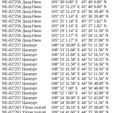
NE-027256
Далд-Овоо
105° 30' 0.00" E
45° 40' 0.00" N
NE-027256
Далд-Овоо
105° 32' 51.23" E
45° 40' 0.00" N
NE-027256
Далд-Овоо
105° 32' 51.23" E
45° 36' 29.40" N
NE-027256
Далд-Овоо
105° 25' 1.14" E
45° 36' 29.40" N
NE-027256
Далд-Овоо
105° 25' 1.14" E
45° 37' 1.62" N
NE-027256
Далд-Овоо
105° 19' 1.14" E
45° 37' 1.62" N
NE-027256
Далд-Овоо
105° 19' 1.14" E
45° 26' 11.56" N
NE-027256
Далд-Овоо
105° 12' 1.17" E
45° 26' 11.56" N
NE-027256
Далд-Овоо
105° 12' 1.17" E
45° 39' 27.89" N
NE-027257
Цахиурт
108° 54' 30.00" E
44° 51' 11.56" N
NE-027257
Цахиурт
108° 53' 21.68" E
44° 51' 11.56" N
NE-027257
Цахиурт
108° 53' 21.68" E
44° 51' 16.55" N
NE-027257
Цахиурт
108° 53' 21.58" E
44° 51' 16.55" N
NE-027257
Цахиурт
108° 53' 21.58" E
44° 51' 16.56" N
NE-027257
Цахиурт
108° 52' 41.58" E
44° 51' 16.56" N
NE-027257
Цахиурт
108° 52' 41.58" E
44° 51' 11.56" N
NE-027257
Цахиурт
108° 52' 31.58" E
44° 51' 11.56" N
NE-027257
Цахиурт
108° 52' 31.58" E
44° 50' 48.00" N
NE-027257
Цахиурт
108° 52' 7.00" E
44° 50' 48.00" N
NE-027257
Цахиурт
108° 52' 7.00" E
44° 51' 42.00" N
NE-027257
Цахиурт
108° 54' 30.00" E
44° 51' 42.00" N
NE-027257
Цахиурт
108° 54' 30.00" E
44° 51' 11.56" N
NE-027263
Үйзэн толгой
109° 12' 30.10" E
44° 35' 38.00" N
NE-027263
Үйзэн толгой
109° 14' 41.60" E
44° 35' 38.00" N