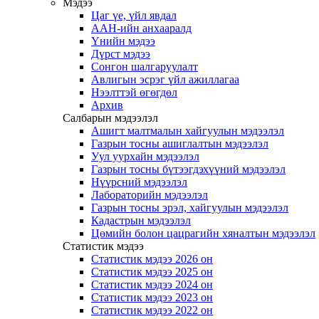
Мэдээ
Цаг үе, үйл явдал
ААН-ийн анхааралд
Үнийн мэдээ
Дүрст мэдээ
Сонгон шалгаруулалт
Авлигын эсрэг үйл ажиллагаа
Нээлттэй өгөгдөл
Архив
Салбарын мэдээлэл
Ашигт малтмалын хайгуулын мэдээлэл
Газрын тосны ашиглалтын мэдээлэл
Уул уурхайн мэдээлэл
Газрын тосны бүтээгдэхүүний мэдээлэл
Нүүрсний мэдээлэл
Лабораторийн мэдээлэл
Газрын тосны эрэл, хайгуулын мэдээлэл
Кадастрын мэдээлэл
Цөмийн болон цацрагийн хяналтын мэдээлэл
Статистик мэдээ
Статистик мэдээ 2026 он
Статистик мэдээ 2025 он
Статистик мэдээ 2024 он
Статистик мэдээ 2023 он
Статистик мэдээ 2022 он