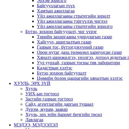
Эрхэм зорилго
Байгууллагын түүх
Хамтын ажиллагаа
Үйл ажиллагааны стратегийн зорилт
Үйл ажиллагааны тэргүүлэх чиглэл
Үйл ажиллагааны стратегийн зорилго
Бүтэц, зохион байгуулалт, чиг үүрэг
Төрийн захиргааны удирдлагын газар
Хайгуул, ашиглалтын газар
Газрын тос, бүтээгдэхүүний газар
Орон нутаг дахь төлөөлөл хариуцсан газар
Хяналт-шинжилгээ, үнэлгээ, дотоод аудитын 
Уул уурхай, газрын тосны төв лаборатори
Кадастрын хэлтэс
Бүтэц зохион байгуулалт
Цөмийн болон цацрагийн хяналтын хэлтэс
ХУУЛЬ, ЭРХ ЗҮЙ
Хууль
УИХ-ын тогтоол
Засгийн газрын тогтоол
Сайд, агентлагийн даргын тушаал
Дүрэм, журам, заавар
Хууль, эрх зүйн баримт бичгийн төсөл
Лавлагаа
МЭДЭЭ, МЭДЭЭЛЭЛ