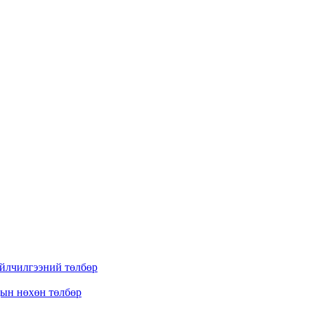
үйлчилгээний төлбөр
дын нөхөн төлбөр