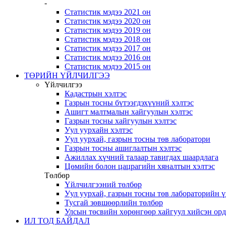
-
Статистик мэдээ 2021 он
Статистик мэдээ 2020 он
Статистик мэдээ 2019 он
Статистик мэдээ 2018 он
Статистик мэдээ 2017 он
Статистик мэдээ 2016 он
Статистик мэдээ 2015 он
ТӨРИЙН ҮЙЛЧИЛГЭЭ
Үйлчилгээ
Кадастрын хэлтэс
Газрын тосны бүтээгдэхүүний хэлтэс
Ашигт малтмалын хайгуулын хэлтэс
Газрын тосны хайгуулын хэлтэс
Уул уурхайн хэлтэс
Уул уурхай, газрын тосны төв лаборатори
Газрын тосны ашиглалтын хэлтэс
Ажиллах хүчний талаар тавигдах шаардлага
Цөмийн болон цацрагийн хяналтын хэлтэс
Төлбөр
Үйлчилгээний төлбөр
Уул уурхай, газрын тосны төв лабораторийн 
Тусгай зөвшөөрлийн төлбөр
Улсын төсвийн хөрөнгөөр хайгуул хийсэн ор
ИЛ ТОД БАЙДАЛ