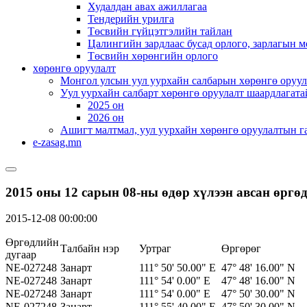
Худалдан авах ажиллагаа
Тендерийн урилга
Төсвийн гүйцэтгэлийн тайлан
Цалингийн зардлаас бусад орлого, зарлагын м
Төсвийн хөрөнгийн орлого
хөрөнгө оруулалт
Монгол улсын уул уурхайн салбарын хөрөнгө оруул
Уул уурхайн салбарт хөрөнгө оруулалт шаардлагата
2025 он
2026 он
Ашигт малтмал, уул уурхайн хөрөнгө оруулалтын г
e-zasag.mn
2015 оны 12 сарын 08-ны өдөр хүлээн авсан өргө
2015-12-08 00:00:00
Өргөдлийн
Талбайн нэр
Уртраг
Өргөрөг
дугаар
NE-027248
Занарт
111° 50' 50.00" E
47° 48' 16.00" N
NE-027248
Занарт
111° 54' 0.00" E
47° 48' 16.00" N
NE-027248
Занарт
111° 54' 0.00" E
47° 50' 30.00" N
NE-027248
Занарт
111° 55' 40.00" E
47° 50' 30.00" N