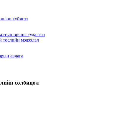
өнгөн гүйлгээ
алтын орчны судалгаа
й төслийн мэдээлэл
арын авлага
длийн солбицол