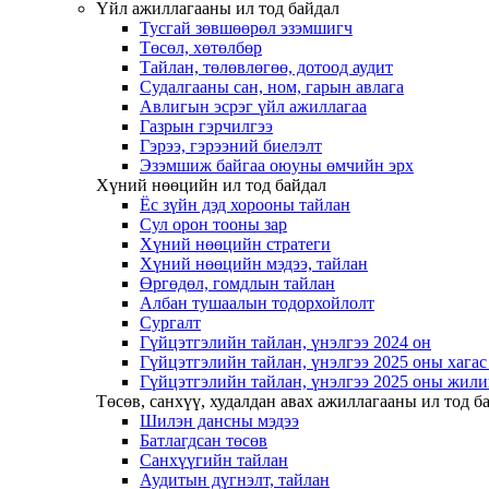
Үйл ажиллагааны ил тод байдал
Тусгай зөвшөөрөл эзэмшигч
Төсөл, хөтөлбөр
Тайлан, төлөвлөгөө, дотоод аудит
Судалгааны сан, ном, гарын авлага
Авлигын эсрэг үйл ажиллагаа
Газрын гэрчилгээ
Гэрээ, гэрээний биелэлт
Эзэмшиж байгаа оюуны өмчийн эрх
Хүний нөөцийн ил тод байдал
Ёс зүйн дэд хорооны тайлан
Сул орон тооны зар
Хүний нөөцийн стратеги
Хүний нөөцийн мэдээ, тайлан
Өргөдөл, гомдлын тайлан
Албан тушаалын тодорхойлолт
Сургалт
Гүйцэтгэлийн тайлан, үнэлгээ 2024 он
Гүйцэтгэлийн тайлан, үнэлгээ 2025 оны хага
Гүйцэтгэлийн тайлан, үнэлгээ 2025 оны жили
Төсөв, санхүү, худалдан авах ажиллагааны ил тод б
Шилэн дансны мэдээ
Батлагдсан төсөв
Санхүүгийн тайлан
Аудитын дүгнэлт, тайлан