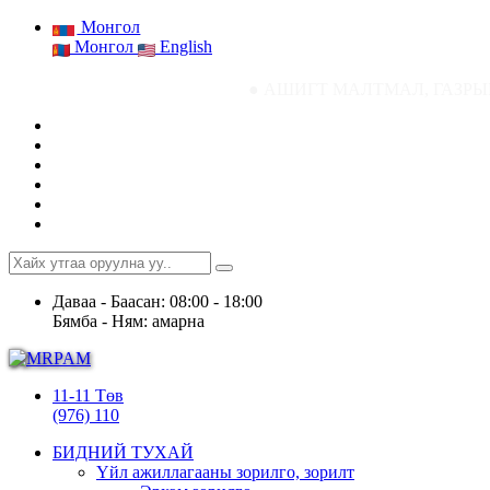
Монгол
Монгол
English
● АШИГТ МАЛТМАЛ, ГАЗРЫН ТОСНЫ ГАЗРЫН 
Даваа - Баасан: 08:00 - 18:00
Бямба - Ням: амарна
11-11 Төв
(976) 110
БИДНИЙ ТУХАЙ
Үйл ажиллагааны зорилго, зорилт