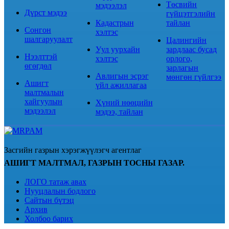
Төсвийн
мэдээлэл
Дүрст мэдээ
гүйцэтгэлийн
Кадастрын
тайлан
Сонгон
хэлтэс
шалгаруулалт
Цалингийн
Уул уурхайн
зардлаас бусад
Нээлттэй
хэлтэс
орлого,
өгөгдөл
зарлагын
Авлигын эсрэг
мөнгөн гүйлгээ
Ашигт
үйл ажиллагаа
малтмалын
хайгуулын
Хүний нөөцийн
мэдээлэл
мэдээ, тайлан
Засгийн газрын хэрэгжүүлэгч агентлаг
АШИГТ МАЛТМАЛ, ГАЗРЫН ТОСНЫ ГАЗАР.
ЛОГО татаж авах
Нууцлалын бодлого
Сайтын бүтэц
Архив
Холбоо барих