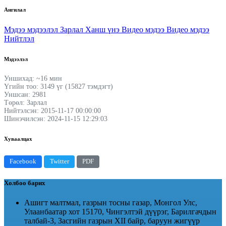
Ангилал
Мэдээ мэдээлэл
Зарлал
Ханш үнэ
Видео мэдээ
Видео мэдээ
Нийтлэл
Мэдээлэл
Уншихад: ~16 мин
Үгийн тоо: 3149 үг (15827 тэмдэгт)
Уншсан: 2981
Төрөл: Зарлал
Нийтэлсэн: 2015-11-17 00:00:00
Шинэчилсэн: 2024-11-15 12:29:03
Хуваалцах
Facebook
Twitter
PDF
Холбоо барих
Ашигт малтмал, газрын тосны газар, Монгол Улс,
Улаанбаатар хот 15170, Чингэлтэй дүүрэг, Барилгачдын
талбай-3, Засгийн газрын XII байр, баруун жигүүр