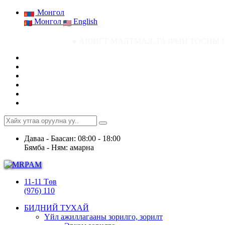
Монгол
Монгол
English
● АШИГТ МАЛТМАЛ, ГАЗРЫН ТОСНЫ ГАЗРЫН СТАТИСТИК МЭД
Даваа - Баасан: 08:00 - 18:00
Бямба - Ням: амарна
11-11 Төв
(976) 110
БИДНИЙ ТУХАЙ
Үйл ажиллагааны зорилго, зорилт