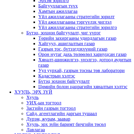
Эрхэм зорилго
Байгууллагын түүх
Хамтын ажиллагаа
Үйл ажиллагааны стратегийн зорилт
Үйл ажиллагааны тэргүүлэх чиглэл
Үйл ажиллагааны стратегийн зорилго
Бүтэц, зохион байгуулалт, чиг үүрэг
Төрийн захиргааны удирдлагын газар
Хайгуул, ашиглалтын газар
Газрын тос, бүтээгдэхүүний газар
Орон нутаг дахь төлөөлөл хариуцсан газар
Хяналт-шинжилгээ, үнэлгээ, дотоод аудитын
газар
Уул уурхай, газрын тосны төв лаборатори
Кадастрын хэлтэс
Бүтэц зохион байгуулалт
Цөмийн болон цацрагийн хяналтын хэлтэс
ХУУЛЬ, ЭРХ ЗҮЙ
Хууль
УИХ-ын тогтоол
Засгийн газрын тогтоол
Сайд, агентлагийн даргын тушаал
Дүрэм, журам, заавар
Хууль, эрх зүйн баримт бичгийн төсөл
Лавлагаа