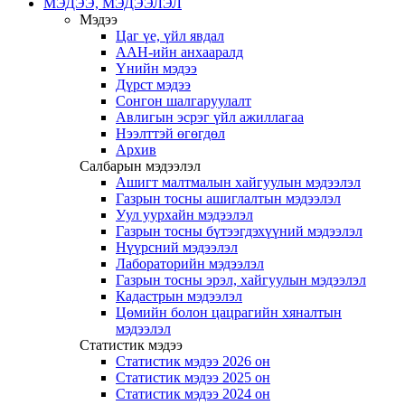
МЭДЭЭ, МЭДЭЭЛЭЛ
Мэдээ
Цаг үе, үйл явдал
ААН-ийн анхааралд
Үнийн мэдээ
Дүрст мэдээ
Сонгон шалгаруулалт
Авлигын эсрэг үйл ажиллагаа
Нээлттэй өгөгдөл
Архив
Салбарын мэдээлэл
Ашигт малтмалын хайгуулын мэдээлэл
Газрын тосны ашиглалтын мэдээлэл
Уул уурхайн мэдээлэл
Газрын тосны бүтээгдэхүүний мэдээлэл
Нүүрсний мэдээлэл
Лабораторийн мэдээлэл
Газрын тосны эрэл, хайгуулын мэдээлэл
Кадастрын мэдээлэл
Цөмийн болон цацрагийн хяналтын
мэдээлэл
Статистик мэдээ
Статистик мэдээ 2026 он
Статистик мэдээ 2025 он
Статистик мэдээ 2024 он