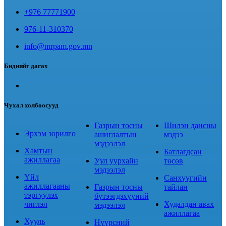
+976 77771900
976-11-310370
info@mrpam.gov.mn
Биднийг дагах
Чухал холбоосууд
Газрын тосны
Шилэн дансны
Эрхэм зорилго
ашиглалтын
мэдээ
мэдээлэл
Хамтын
Батлагдсан
ажиллагаа
Уул уурхайн
төсөв
мэдээлэл
Үйл
Санхүүгийн
ажиллагааны
Газрын тосны
тайлан
тэргүүлэх
бүтээгдэхүүний
чиглэл
Худалдан авах
мэдээлэл
ажиллагаа
Хууль
Нүүрсний