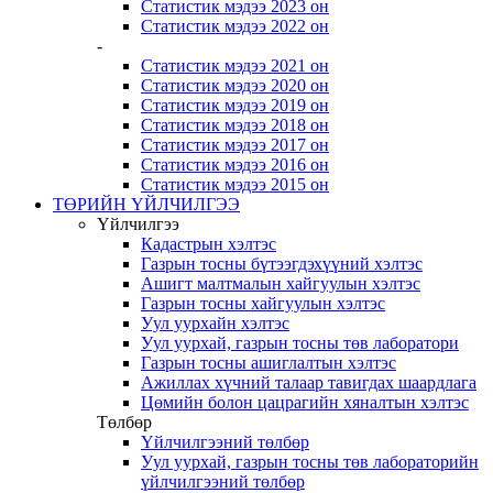
Статистик мэдээ 2023 он
Статистик мэдээ 2022 он
-
Статистик мэдээ 2021 он
Статистик мэдээ 2020 он
Статистик мэдээ 2019 он
Статистик мэдээ 2018 он
Статистик мэдээ 2017 он
Статистик мэдээ 2016 он
Статистик мэдээ 2015 он
ТӨРИЙН ҮЙЛЧИЛГЭЭ
Үйлчилгээ
Кадастрын хэлтэс
Газрын тосны бүтээгдэхүүний хэлтэс
Ашигт малтмалын хайгуулын хэлтэс
Газрын тосны хайгуулын хэлтэс
Уул уурхайн хэлтэс
Уул уурхай, газрын тосны төв лаборатори
Газрын тосны ашиглалтын хэлтэс
Ажиллах хүчний талаар тавигдах шаардлага
Цөмийн болон цацрагийн хяналтын хэлтэс
Төлбөр
Үйлчилгээний төлбөр
Уул уурхай, газрын тосны төв лабораторийн
үйлчилгээний төлбөр