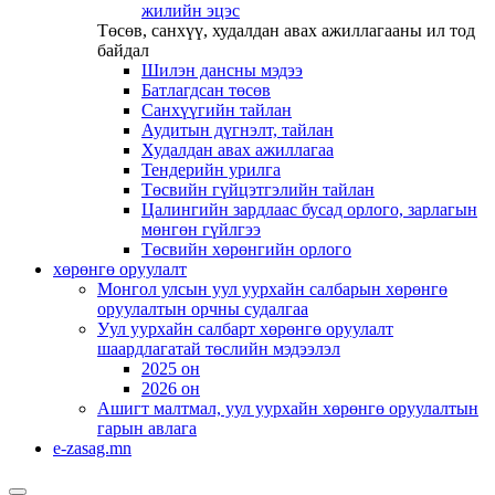
жилийн эцэс
Төсөв, санхүү, худалдан авах ажиллагааны ил тод
байдал
Шилэн дансны мэдээ
Батлагдсан төсөв
Санхүүгийн тайлан
Аудитын дүгнэлт, тайлан
Худалдан авах ажиллагаа
Тендерийн урилга
Төсвийн гүйцэтгэлийн тайлан
Цалингийн зардлаас бусад орлого, зарлагын
мөнгөн гүйлгээ
Төсвийн хөрөнгийн орлого
хөрөнгө оруулалт
Монгол улсын уул уурхайн салбарын хөрөнгө
оруулалтын орчны судалгаа
Уул уурхайн салбарт хөрөнгө оруулалт
шаардлагатай төслийн мэдээлэл
2025 он
2026 он
Ашигт малтмал, уул уурхайн хөрөнгө оруулалтын
гарын авлага
e-zasag.mn