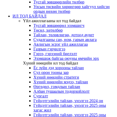
Тусгай зөвшөөрлийн төлбөр
Улсын төсвийн хөрөнгөөр хайгуул хийсэн
ордын нөхөн төлбөр
ИЛ ТОД БАЙДАЛ
Үйл ажиллагааны ил тод байдал
Тусгай зөвшөөрөл эзэмшигч
Төсөл, хөтөлбөр
Тайлан, төлөвлөгөө, дотоод аудит
Судалгааны сан, ном, гарын авлага
Авлигын эсрэг үйл ажиллагаа
Газрын гэрчилгээ
Гэрээ, гэрээний биелэлт
Эзэмшиж байгаа оюуны өмчийн эрх
Хүний нөөцийн ил тод байдал
Ёс зүйн дэд хорооны тайлан
Сул орон тооны зар
Хүний нөөцийн стратеги
Хүний нөөцийн мэдээ, тайлан
Өргөдөл, гомдлын тайлан
Албан тушаалын тодорхойлолт
Сургалт
Гүйцэтгэлийн тайлан, үнэлгээ 2024 он
Гүйцэтгэлийн тайлан, үнэлгээ 2025 оны
хагас жил
Гүйцэтгэлийн тайлан, үнэлгээ 2025 оны