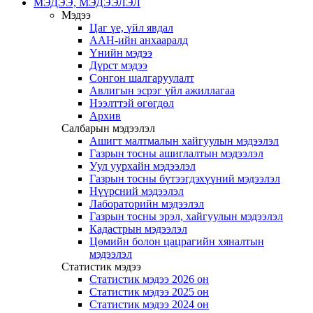
МЭДЭЭ, МЭДЭЭЛЭЛ
Мэдээ
Цаг үе, үйл явдал
ААН-ийн анхааралд
Үнийн мэдээ
Дүрст мэдээ
Сонгон шалгаруулалт
Авлигын эсрэг үйл ажиллагаа
Нээлттэй өгөгдөл
Архив
Салбарын мэдээлэл
Ашигт малтмалын хайгуулын мэдээлэл
Газрын тосны ашиглалтын мэдээлэл
Уул уурхайн мэдээлэл
Газрын тосны бүтээгдэхүүний мэдээлэл
Нүүрсний мэдээлэл
Лабораторийн мэдээлэл
Газрын тосны эрэл, хайгуулын мэдээлэл
Кадастрын мэдээлэл
Цөмийн болон цацрагийн хяналтын
мэдээлэл
Статистик мэдээ
Статистик мэдээ 2026 он
Статистик мэдээ 2025 он
Статистик мэдээ 2024 он