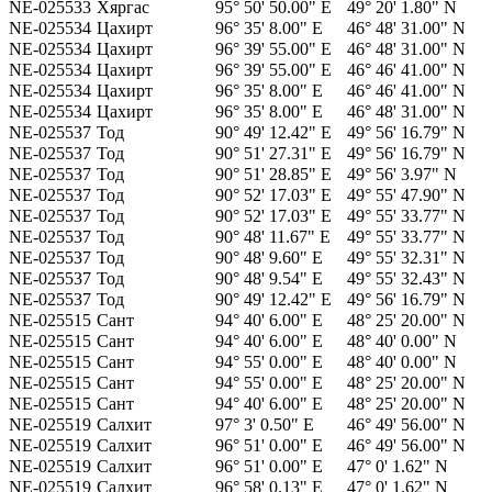
NE-025533
Хяргас
95° 50' 50.00" E
49° 20' 1.80" N
NE-025534
Цахирт
96° 35' 8.00" E
46° 48' 31.00" N
NE-025534
Цахирт
96° 39' 55.00" E
46° 48' 31.00" N
NE-025534
Цахирт
96° 39' 55.00" E
46° 46' 41.00" N
NE-025534
Цахирт
96° 35' 8.00" E
46° 46' 41.00" N
NE-025534
Цахирт
96° 35' 8.00" E
46° 48' 31.00" N
NE-025537
Тод
90° 49' 12.42" E
49° 56' 16.79" N
NE-025537
Тод
90° 51' 27.31" E
49° 56' 16.79" N
NE-025537
Тод
90° 51' 28.85" E
49° 56' 3.97" N
NE-025537
Тод
90° 52' 17.03" E
49° 55' 47.90" N
NE-025537
Тод
90° 52' 17.03" E
49° 55' 33.77" N
NE-025537
Тод
90° 48' 11.67" E
49° 55' 33.77" N
NE-025537
Тод
90° 48' 9.60" E
49° 55' 32.31" N
NE-025537
Тод
90° 48' 9.54" E
49° 55' 32.43" N
NE-025537
Тод
90° 49' 12.42" E
49° 56' 16.79" N
NE-025515
Сант
94° 40' 6.00" E
48° 25' 20.00" N
NE-025515
Сант
94° 40' 6.00" E
48° 40' 0.00" N
NE-025515
Сант
94° 55' 0.00" E
48° 40' 0.00" N
NE-025515
Сант
94° 55' 0.00" E
48° 25' 20.00" N
NE-025515
Сант
94° 40' 6.00" E
48° 25' 20.00" N
NE-025519
Салхит
97° 3' 0.50" E
46° 49' 56.00" N
NE-025519
Салхит
96° 51' 0.00" E
46° 49' 56.00" N
NE-025519
Салхит
96° 51' 0.00" E
47° 0' 1.62" N
NE-025519
Салхит
96° 58' 0.13" E
47° 0' 1.62" N