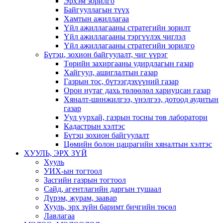
Эрхэм зорилго
Байгууллагын түүх
Хамтын ажиллагаа
Үйл ажиллагааны стратегийн зорилт
Үйл ажиллагааны тэргүүлэх чиглэл
Үйл ажиллагааны стратегийн зорилго
Бүтэц, зохион байгуулалт, чиг үүрэг
Төрийн захиргааны удирдлагын газар
Хайгуул, ашиглалтын газар
Газрын тос, бүтээгдэхүүний газар
Орон нутаг дахь төлөөлөл хариуцсан газар
Хяналт-шинжилгээ, үнэлгээ, дотоод аудитын
газар
Уул уурхай, газрын тосны төв лаборатори
Кадастрын хэлтэс
Бүтэц зохион байгуулалт
Цөмийн болон цацрагийн хяналтын хэлтэс
ХУУЛЬ, ЭРХ ЗҮЙ
Хууль
УИХ-ын тогтоол
Засгийн газрын тогтоол
Сайд, агентлагийн даргын тушаал
Дүрэм, журам, заавар
Хууль, эрх зүйн баримт бичгийн төсөл
Лавлагаа