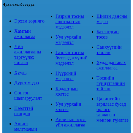
Чухал холбоосууд
Газрын тосны
Шилэн дансны
Эрхэм зорилго
ашиглалтын
мэдээ
мэдээлэл
Хамтын
Батлагдсан
ажиллагаа
Уул уурхайн
төсөв
мэдээлэл
Үйл
Санхүүгийн
ажиллагааны
Газрын тосны
тайлан
тэргүүлэх
бүтээгдэхүүний
чиглэл
Худалдан авах
мэдээлэл
ажиллагаа
Хууль
Нүүрсний
Төсвийн
мэдээлэл
Дүрст мэдээ
гүйцэтгэлийн
Кадастрын
тайлан
Сонгон
хэлтэс
шалгаруулалт
Цалингийн
Уул уурхайн
зардлаас бусад
Нээлттэй
хэлтэс
орлого,
өгөгдөл
зарлагын
Авлигын эсрэг
мөнгөн гүйлгээ
Ашигт
үйл ажиллагаа
малтмалын