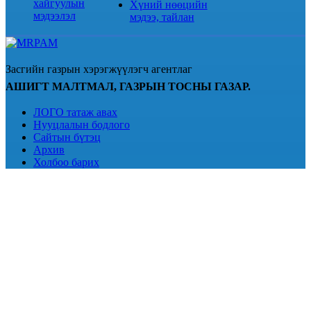
хайгуулын
Хүний нөөцийн
мэдээлэл
мэдээ, тайлан
Засгийн газрын хэрэгжүүлэгч агентлаг
АШИГТ МАЛТМАЛ, ГАЗРЫН ТОСНЫ ГАЗАР.
ЛОГО татаж авах
Нууцлалын бодлого
Сайтын бүтэц
Архив
Холбоо барих