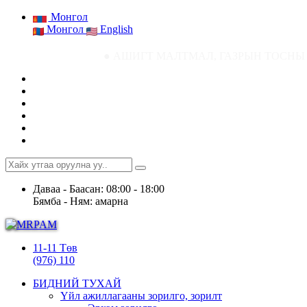
Монгол
Монгол
English
● АШИГТ МАЛТМАЛ, ГАЗРЫН ТОСНЫ ГАЗРЫН СТАТИСТИК М
Даваа - Баасан: 08:00 - 18:00
Бямба - Ням: амарна
11-11 Төв
(976) 110
БИДНИЙ ТУХАЙ
Үйл ажиллагааны зорилго, зорилт