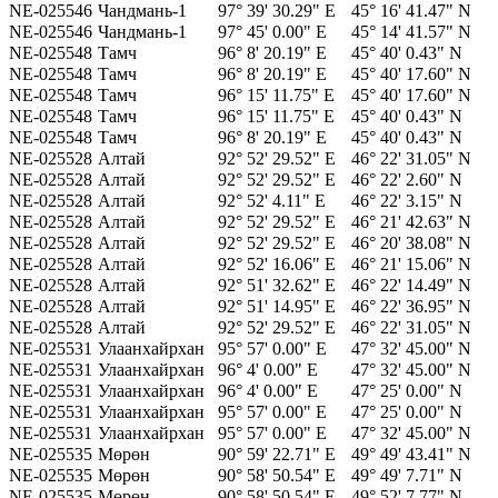
NE-025546
Чандмань-1
97° 39' 30.29" E
45° 16' 41.47" N
NE-025546
Чандмань-1
97° 45' 0.00" E
45° 14' 41.57" N
NE-025548
Тамч
96° 8' 20.19" E
45° 40' 0.43" N
NE-025548
Тамч
96° 8' 20.19" E
45° 40' 17.60" N
NE-025548
Тамч
96° 15' 11.75" E
45° 40' 17.60" N
NE-025548
Тамч
96° 15' 11.75" E
45° 40' 0.43" N
NE-025548
Тамч
96° 8' 20.19" E
45° 40' 0.43" N
NE-025528
Алтай
92° 52' 29.52" E
46° 22' 31.05" N
NE-025528
Алтай
92° 52' 29.52" E
46° 22' 2.60" N
NE-025528
Алтай
92° 52' 4.11" E
46° 22' 3.15" N
NE-025528
Алтай
92° 52' 29.52" E
46° 21' 42.63" N
NE-025528
Алтай
92° 52' 29.52" E
46° 20' 38.08" N
NE-025528
Алтай
92° 52' 16.06" E
46° 21' 15.06" N
NE-025528
Алтай
92° 51' 32.62" E
46° 22' 14.49" N
NE-025528
Алтай
92° 51' 14.95" E
46° 22' 36.95" N
NE-025528
Алтай
92° 52' 29.52" E
46° 22' 31.05" N
NE-025531
Улаанхайрхан
95° 57' 0.00" E
47° 32' 45.00" N
NE-025531
Улаанхайрхан
96° 4' 0.00" E
47° 32' 45.00" N
NE-025531
Улаанхайрхан
96° 4' 0.00" E
47° 25' 0.00" N
NE-025531
Улаанхайрхан
95° 57' 0.00" E
47° 25' 0.00" N
NE-025531
Улаанхайрхан
95° 57' 0.00" E
47° 32' 45.00" N
NE-025535
Мөрөн
90° 59' 22.71" E
49° 49' 43.41" N
NE-025535
Мөрөн
90° 58' 50.54" E
49° 49' 7.71" N
NE-025535
Мөрөн
90° 58' 50.54" E
49° 52' 7.77" N