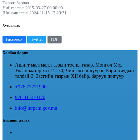
Төрөл: Зарлал
Нийтэлсэн: 2015-03-27 00:00:00
Шинэчилсэн: 2024-11-15 12:29:31
Хуваалцах
Facebook
Twitter
PDF
Холбоо барих
Ашигт малтмал, газрын тосны газар, Монгол Улс,
Улаанбаатар хот 15170, Чингэлтэй дүүрэг, Барилгачдын
талбай-3, Засгийн газрын XII байр, баруун жигүүр
+976 77771900
976-11-310370
info@mrpam.gov.mn
Биднийг дагах