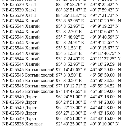
NE-025539
Хаг-1
88° 29' 58.76" E
49° 8' 25.42" N
NE-025539
Хаг-1
88° 32' 51.47" E
49° 7' 59.43" N
NE-025539
Хаг-1
88° 36' 11.37" E
49° 7' 21.73" N
NE-025544
Хангай
95° 8' 52.95" E
49° 10' 29.59" N
NE-025544
Хангай
95° 8' 52.95" E
49° 9' 19.23" N
NE-025544
Хангай
95° 8' 2.70" E
49° 10' 6.43" N
NE-025544
Хангай
95° 7' 48.92" E
49° 9' 40.59" N
NE-025544
Хангай
95° 8' 24.91" E
49° 9' 15.67" N
NE-025544
Хангай
95° 5' 1.53" E
49° 9' 15.67" N
NE-025544
Хангай
95° 5' 1.53" E
49° 11' 46.75" N
NE-025544
Хангай
95° 7' 24.49" E
49° 11' 27.25" N
NE-025544
Хангай
95° 8' 52.95" E
49° 10' 29.59" N
NE-025545
Ботгын хоолой
97° 14' 47.65" E
46° 58' 59.00" N
NE-025545
Ботгын хоолой
97° 3' 0.50" E
46° 58' 59.00" N
NE-025545
Ботгын хоолой
97° 3' 0.50" E
46° 59' 34.52" N
NE-025545
Ботгын хоолой
97° 13' 12.71" E
46° 59' 34.52" N
NE-025545
Ботгын хоолой
97° 14' 47.65" E
46° 58' 59.00" N
NE-025549
Дэрст
96° 24' 51.00" E
44° 43' 16.00" N
NE-025549
Дэрст
96° 24' 51.00" E
44° 44' 28.00" N
NE-025549
Дэрст
96° 27' 13.00" E
44° 44' 28.00" N
NE-025549
Дэрст
96° 27' 13.00" E
44° 43' 16.00" N
NE-025549
Дэрст
96° 24' 51.00" E
44° 43' 16.00" N
NE-025536
Хөх эрэг
92° 43' 25.00" E
49° 0' 10.00" N