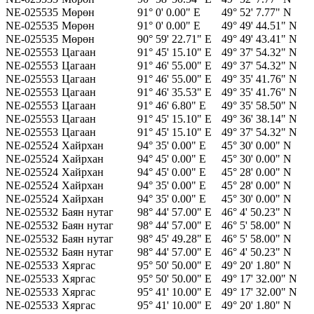
NE-025535
Мөрөн
91° 0' 0.00" E
49° 52' 7.77" N
NE-025535
Мөрөн
91° 0' 0.00" E
49° 49' 44.51" N
NE-025535
Мөрөн
90° 59' 22.71" E
49° 49' 43.41" N
NE-025553
Цагаан
91° 45' 15.10" E
49° 37' 54.32" N
NE-025553
Цагаан
91° 46' 55.00" E
49° 37' 54.32" N
NE-025553
Цагаан
91° 46' 55.00" E
49° 35' 41.76" N
NE-025553
Цагаан
91° 46' 35.53" E
49° 35' 41.76" N
NE-025553
Цагаан
91° 46' 6.80" E
49° 35' 58.50" N
NE-025553
Цагаан
91° 45' 15.10" E
49° 36' 38.14" N
NE-025553
Цагаан
91° 45' 15.10" E
49° 37' 54.32" N
NE-025524
Хайрхан
94° 35' 0.00" E
45° 30' 0.00" N
NE-025524
Хайрхан
94° 45' 0.00" E
45° 30' 0.00" N
NE-025524
Хайрхан
94° 45' 0.00" E
45° 28' 0.00" N
NE-025524
Хайрхан
94° 35' 0.00" E
45° 28' 0.00" N
NE-025524
Хайрхан
94° 35' 0.00" E
45° 30' 0.00" N
NE-025532
Баян нутаг
98° 44' 57.00" E
46° 4' 50.23" N
NE-025532
Баян нутаг
98° 44' 57.00" E
46° 5' 58.00" N
NE-025532
Баян нутаг
98° 45' 49.28" E
46° 5' 58.00" N
NE-025532
Баян нутаг
98° 44' 57.00" E
46° 4' 50.23" N
NE-025533
Хяргас
95° 50' 50.00" E
49° 20' 1.80" N
NE-025533
Хяргас
95° 50' 50.00" E
49° 17' 32.00" N
NE-025533
Хяргас
95° 41' 10.00" E
49° 17' 32.00" N
NE-025533
Хяргас
95° 41' 10.00" E
49° 20' 1.80" N