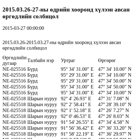
2015.03.26-27-ны өдрийн хооронд хүлээн авсан
өргөдлийн солбицол
2015-03-27 00:00:00
2015.03.26-2015.03.27-ны өдрийн хооронд хүлээн авсан
өргөдлийн солбицол
Өргөдлийн
Талбайн нэр
Уртраг
Өргөрөг
дугаар
NE-025516
Бүрд
95° 34' 31.00" E
47° 34' 10.00" N
NE-025516
Бүрд
95° 29' 31.00" E
47° 34' 10.00" N
NE-025516
Бүрд
95° 29' 31.00" E
47° 34' 50.00" N
NE-025516
Бүрд
95° 34' 31.00" E
47° 34' 50.00" N
NE-025516
Бүрд
95° 34' 31.00" E
47° 34' 10.00" N
NE-025518
Шарын нуруу
92° 4' 26.93" E
47° 31' 7.08" N
NE-025518
Шарын нуруу
92° 2' 58.41" E
47° 28' 39.10" N
NE-025518
Шарын нуруу
92° 1' 52.18" E
47° 26' 7.27" N
NE-025518
Шарын нуруу
92° 0' 46.53" E
47° 26' 8.03" N
NE-025518
Шарын нуруу
91° 54' 26.55" E
47° 34' 4.58" N
NE-025518
Шарын нуруу
91° 56' 36.42" E
47° 36' 33.20" N
NE-025518
Шарын нуруу
91° 58' 22.19" E
47° 36' 29.97" N