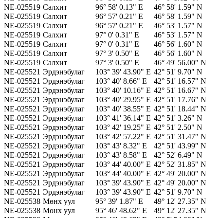
NE-025519
Салхит
96° 58' 0.13" E
46° 58' 1.59" N
NE-025519
Салхит
96° 57' 0.21" E
46° 58' 1.59" N
NE-025519
Салхит
96° 57' 0.21" E
46° 53' 1.57" N
NE-025519
Салхит
97° 0' 0.31" E
46° 53' 1.57" N
NE-025519
Салхит
97° 0' 0.31" E
46° 56' 1.60" N
NE-025519
Салхит
97° 3' 0.50" E
46° 56' 1.60" N
NE-025519
Салхит
97° 3' 0.50" E
46° 49' 56.00" N
NE-025521
Эрдэнэбулаг
103° 39' 43.90" E
42° 51' 9.70" N
NE-025521
Эрдэнэбулаг
103° 40' 8.66" E
42° 51' 16.57" N
NE-025521
Эрдэнэбулаг
103° 40' 10.16" E
42° 51' 16.67" N
NE-025521
Эрдэнэбулаг
103° 40' 29.95" E
42° 51' 17.76" N
NE-025521
Эрдэнэбулаг
103° 40' 38.55" E
42° 51' 18.44" N
NE-025521
Эрдэнэбулаг
103° 41' 36.14" E
42° 51' 3.26" N
NE-025521
Эрдэнэбулаг
103° 42' 19.25" E
42° 51' 2.50" N
NE-025521
Эрдэнэбулаг
103° 42' 57.22" E
42° 51' 31.47" N
NE-025521
Эрдэнэбулаг
103° 43' 8.32" E
42° 51' 43.99" N
NE-025521
Эрдэнэбулаг
103° 43' 8.58" E
42° 52' 6.49" N
NE-025521
Эрдэнэбулаг
103° 44' 40.00" E
42° 52' 31.85" N
NE-025521
Эрдэнэбулаг
103° 44' 40.00" E
42° 49' 20.00" N
NE-025521
Эрдэнэбулаг
103° 39' 43.90" E
42° 49' 20.00" N
NE-025521
Эрдэнэбулаг
103° 39' 43.90" E
42° 51' 9.70" N
NE-025538
Мөнх уул
95° 39' 1.87" E
49° 12' 27.35" N
NE-025538
Мөнх уул
95° 46' 48.62" E
49° 12' 27.35" N