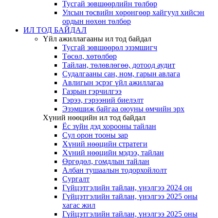
Тусгай зөвшөөрлийн төлбөр
Улсын төсвийн хөрөнгөөр хайгуул хийсэн
ордын нөхөн төлбөр
ИЛ ТОД БАЙДАЛ
Үйл ажиллагааны ил тод байдал
Тусгай зөвшөөрөл эзэмшигч
Төсөл, хөтөлбөр
Тайлан, төлөвлөгөө, дотоод аудит
Судалгааны сан, ном, гарын авлага
Авлигын эсрэг үйл ажиллагаа
Газрын гэрчилгээ
Гэрээ, гэрээний биелэлт
Эзэмшиж байгаа оюуны өмчийн эрх
Хүний нөөцийн ил тод байдал
Ёс зүйн дэд хорооны тайлан
Сул орон тооны зар
Хүний нөөцийн стратеги
Хүний нөөцийн мэдээ, тайлан
Өргөдөл, гомдлын тайлан
Албан тушаалын тодорхойлолт
Сургалт
Гүйцэтгэлийн тайлан, үнэлгээ 2024 он
Гүйцэтгэлийн тайлан, үнэлгээ 2025 оны
хагас жил
Гүйцэтгэлийн тайлан, үнэлгээ 2025 оны