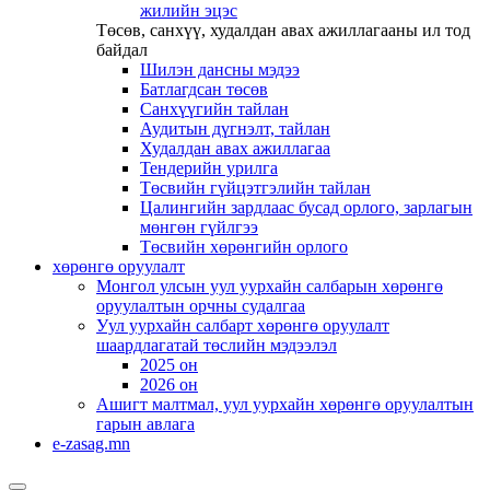
жилийн эцэс
Төсөв, санхүү, худалдан авах ажиллагааны ил тод
байдал
Шилэн дансны мэдээ
Батлагдсан төсөв
Санхүүгийн тайлан
Аудитын дүгнэлт, тайлан
Худалдан авах ажиллагаа
Тендерийн урилга
Төсвийн гүйцэтгэлийн тайлан
Цалингийн зардлаас бусад орлого, зарлагын
мөнгөн гүйлгээ
Төсвийн хөрөнгийн орлого
хөрөнгө оруулалт
Монгол улсын уул уурхайн салбарын хөрөнгө
оруулалтын орчны судалгаа
Уул уурхайн салбарт хөрөнгө оруулалт
шаардлагатай төслийн мэдээлэл
2025 он
2026 он
Ашигт малтмал, уул уурхайн хөрөнгө оруулалтын
гарын авлага
e-zasag.mn