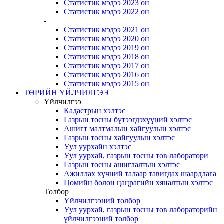
Статистик мэдээ 2023 он
Статистик мэдээ 2022 он
-
Статистик мэдээ 2021 он
Статистик мэдээ 2020 он
Статистик мэдээ 2019 он
Статистик мэдээ 2018 он
Статистик мэдээ 2017 он
Статистик мэдээ 2016 он
Статистик мэдээ 2015 он
ТӨРИЙН ҮЙЛЧИЛГЭЭ
Үйлчилгээ
Кадастрын хэлтэс
Газрын тосны бүтээгдэхүүний хэлтэс
Ашигт малтмалын хайгуулын хэлтэс
Газрын тосны хайгуулын хэлтэс
Уул уурхайн хэлтэс
Уул уурхай, газрын тосны төв лаборатори
Газрын тосны ашиглалтын хэлтэс
Ажиллах хүчний талаар тавигдах шаардлага
Цөмийн болон цацрагийн хяналтын хэлтэс
Төлбөр
Үйлчилгээний төлбөр
Уул уурхай, газрын тосны төв лабораторийн
үйлчилгээний төлбөр