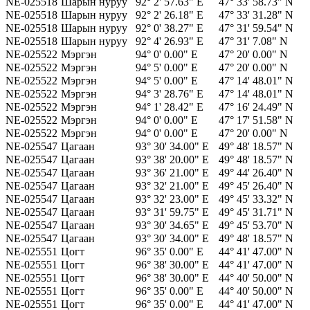
NE-025518
Шарын нуруу
92° 2' 57.63" E
47° 33' 58.73" N
NE-025518
Шарын нуруу
92° 2' 26.18" E
47° 33' 31.28" N
NE-025518
Шарын нуруу
92° 0' 38.27" E
47° 31' 59.54" N
NE-025518
Шарын нуруу
92° 4' 26.93" E
47° 31' 7.08" N
NE-025522
Мэргэн
94° 0' 0.00" E
47° 20' 0.00" N
NE-025522
Мэргэн
94° 5' 0.00" E
47° 20' 0.00" N
NE-025522
Мэргэн
94° 5' 0.00" E
47° 14' 48.01" N
NE-025522
Мэргэн
94° 3' 28.76" E
47° 14' 48.01" N
NE-025522
Мэргэн
94° 1' 28.42" E
47° 16' 24.49" N
NE-025522
Мэргэн
94° 0' 0.00" E
47° 17' 51.58" N
NE-025522
Мэргэн
94° 0' 0.00" E
47° 20' 0.00" N
NE-025547
Цагаан
93° 30' 34.00" E
49° 48' 18.57" N
NE-025547
Цагаан
93° 38' 20.00" E
49° 48' 18.57" N
NE-025547
Цагаан
93° 36' 21.00" E
49° 44' 26.40" N
NE-025547
Цагаан
93° 32' 21.00" E
49° 45' 26.40" N
NE-025547
Цагаан
93° 32' 23.00" E
49° 45' 33.32" N
NE-025547
Цагаан
93° 31' 59.75" E
49° 45' 31.71" N
NE-025547
Цагаан
93° 30' 34.65" E
49° 45' 53.70" N
NE-025547
Цагаан
93° 30' 34.00" E
49° 48' 18.57" N
NE-025551
Цогт
96° 35' 0.00" E
44° 41' 47.00" N
NE-025551
Цогт
96° 38' 30.00" E
44° 41' 47.00" N
NE-025551
Цогт
96° 38' 30.00" E
44° 40' 50.00" N
NE-025551
Цогт
96° 35' 0.00" E
44° 40' 50.00" N
NE-025551
Цогт
96° 35' 0.00" E
44° 41' 47.00" N