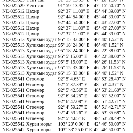
NE-025529
Үент сан
91° 59' 13.95" E
47° 15' 50.70" N
NE-025512
Цахир
92° 37' 11.00" E
45° 44' 39.00" N
NE-025512
Цахир
92° 44' 54.00" E
45° 44' 39.00" N
NE-025512
Цахир
92° 44' 54.00" E
45° 43' 27.00" N
NE-025512
Цахир
92° 37' 11.00" E
45° 43' 27.00" N
NE-025512
Цахир
92° 37' 11.00" E
45° 44' 39.00" N
NE-025513
Хулихын худаг
95° 15' 33.00" E
46° 40' 1.52" N
NE-025513
Хулихын худаг
95° 18' 24.00" E
46° 40' 1.52" N
NE-025513
Хулихын худаг
95° 18' 24.00" E
46° 22' 38.00" N
NE-025513
Хулихын худаг
95° 5' 15.00" E
46° 22' 38.00" N
NE-025513
Хулихын худаг
95° 5' 15.00" E
46° 26' 11.53" N
NE-025513
Хулихын худаг
95° 15' 33.00" E
46° 26' 11.53" N
NE-025513
Хулихын худаг
95° 15' 33.00" E
46° 40' 1.52" N
NE-025541
Өгөөмөр
92° 5' 4.65" E
48° 53' 28.49" N
NE-025541
Өгөөмөр
92° 5' 37.39" E
48° 53' 4.37" N
NE-025541
Өгөөмөр
92° 5' 42.56" E
48° 53' 21.60" N
NE-025541
Өгөөмөр
92° 6' 34.25" E
48° 51' 52.00" N
NE-025541
Өгөөмөр
92° 6' 47.08" E
48° 51' 42.71" N
NE-025541
Өгөөмөр
92° 4' 59.27" E
48° 51' 42.71" N
NE-025541
Өгөөмөр
92° 4' 59.26" E
48° 53' 35.68" N
NE-025541
Өгөөмөр
92° 5' 4.65" E
48° 53' 28.49" N
NE-025542
Хүрэн морьт
103° 23' 0.00" E
42° 46' 50.00" N
NE-025542
Хүрэн морьт
103° 33' 25.00" E
42° 46' 50.00" N