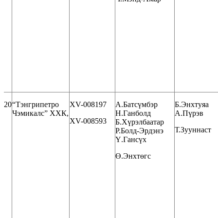
20
“Тэнгрипетро
XV-008197
А.Батсүмбэр
Б.Энхтуяа
Чэмикалс” ХХК,
Н.Ганболд
А.Пүрэв
XV-008593
Б.Хүрэлбаатар
Т.Зууннаст
Р.Болд-Эрдэнэ
Ү.Гансүх
Ө.Энхтөгс