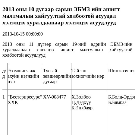
2013 оны 10 дугаар сарын ЭБМЗ-ийн ашигт
малтмалын хайгуултай холбоотой асуудал
хэлэлцэх хуралдаанаар хэлэлцэх асуудлууд
2013-10-15 00:00:00
2013 оны 11 дүгээр сарын 19-ний өдрийн ЭБМЗ-ийн
хуралдаанаар хэлэлцэх ашигт малтмалын хайгуултай
холбоотой асуудлууд
д/
Эзэмшигч аж
Тусгай
Тайлан
Шинжээч нэ
д
ахуйн нэгжийн
зөвшөөрлийн
зохиогчийн нэр
нэр
дугаар
1
”Вестернресурс”
XV-008477
Х.Золбоо
Б.Болд-Эрдэ
ХХК
Ц.Дэдхүү
Б.Бямбаа
Б.Энхбаяр