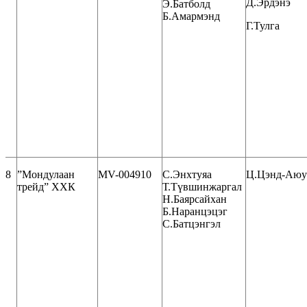
Д.Эрдэнэ
Э.Батболд
Б.Амармэнд
Г.Тулга
8
”Мондулаан
MV-004910
С.Энхтуяа
Ц.Цэнд-Аю
трейд” ХХК
Т.Түвшинжаргал
Н.Баярсайхан
Б.Наранцэцэг
С.Батцэнгэл