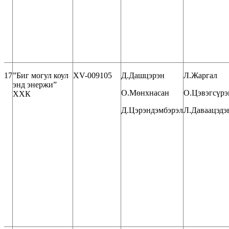
17
”Биг могул коул
XV-009105
Д.Дашцэрэн
Л.Жаргал
энд энержи”
О.Мөнхнасан
О.Цэвэгсүрэ
ХХК
Д.Цэрэндэмбэрэл
Л.Даваацэдэ