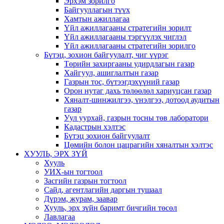
Эрхэм зорилго
Байгууллагын түүх
Хамтын ажиллагаа
Үйл ажиллагааны стратегийн зорилт
Үйл ажиллагааны тэргүүлэх чиглэл
Үйл ажиллагааны стратегийн зорилго
Бүтэц, зохион байгуулалт, чиг үүрэг
Төрийн захиргааны удирдлагын газар
Хайгуул, ашиглалтын газар
Газрын тос, бүтээгдэхүүний газар
Орон нутаг дахь төлөөлөл хариуцсан газар
Хяналт-шинжилгээ, үнэлгээ, дотоод аудитын
газар
Уул уурхай, газрын тосны төв лаборатори
Кадастрын хэлтэс
Бүтэц зохион байгуулалт
Цөмийн болон цацрагийн хяналтын хэлтэс
ХУУЛЬ, ЭРХ ЗҮЙ
Хууль
УИХ-ын тогтоол
Засгийн газрын тогтоол
Сайд, агентлагийн даргын тушаал
Дүрэм, журам, заавар
Хууль, эрх зүйн баримт бичгийн төсөл
Лавлагаа