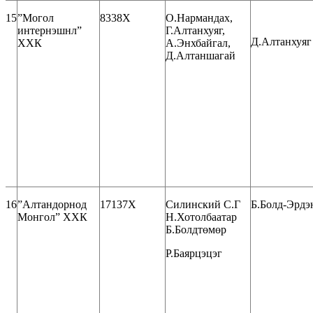
15
”Могол
8338Х
О.Нармандах,
интернэшнл”
Г.Алтанхуяг,
Д.Алтанхуяг
ХХК
А.Энхбайгал,
Д.Алтаншагай
16
”Алтандорнод
17137Х
Силинский С.Г
Б.Болд-Эрдэ
Монгол” ХХК
Н.Хотолбаатар
Б.Болдтөмөр
Р.Баярцэцэг