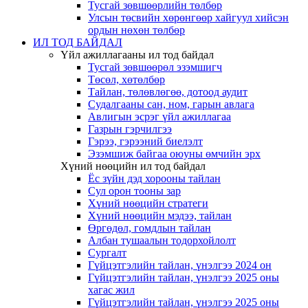
Тусгай зөвшөөрлийн төлбөр
Улсын төсвийн хөрөнгөөр хайгуул хийсэн
ордын нөхөн төлбөр
ИЛ ТОД БАЙДАЛ
Үйл ажиллагааны ил тод байдал
Тусгай зөвшөөрөл эзэмшигч
Төсөл, хөтөлбөр
Тайлан, төлөвлөгөө, дотоод аудит
Судалгааны сан, ном, гарын авлага
Авлигын эсрэг үйл ажиллагаа
Газрын гэрчилгээ
Гэрээ, гэрээний биелэлт
Эзэмшиж байгаа оюуны өмчийн эрх
Хүний нөөцийн ил тод байдал
Ёс зүйн дэд хорооны тайлан
Сул орон тооны зар
Хүний нөөцийн стратеги
Хүний нөөцийн мэдээ, тайлан
Өргөдөл, гомдлын тайлан
Албан тушаалын тодорхойлолт
Сургалт
Гүйцэтгэлийн тайлан, үнэлгээ 2024 он
Гүйцэтгэлийн тайлан, үнэлгээ 2025 оны
хагас жил
Гүйцэтгэлийн тайлан, үнэлгээ 2025 оны