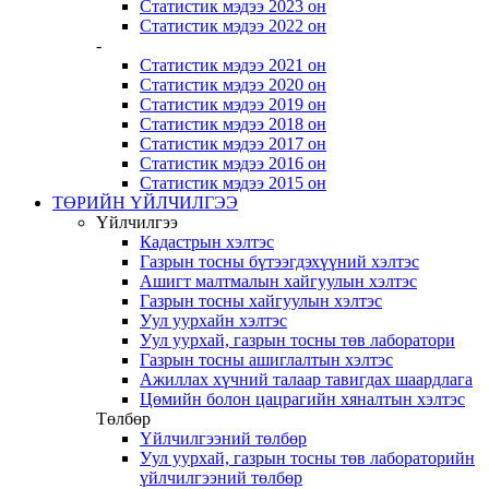
Статистик мэдээ 2023 он
Статистик мэдээ 2022 он
-
Статистик мэдээ 2021 он
Статистик мэдээ 2020 он
Статистик мэдээ 2019 он
Статистик мэдээ 2018 он
Статистик мэдээ 2017 он
Статистик мэдээ 2016 он
Статистик мэдээ 2015 он
ТӨРИЙН ҮЙЛЧИЛГЭЭ
Үйлчилгээ
Кадастрын хэлтэс
Газрын тосны бүтээгдэхүүний хэлтэс
Ашигт малтмалын хайгуулын хэлтэс
Газрын тосны хайгуулын хэлтэс
Уул уурхайн хэлтэс
Уул уурхай, газрын тосны төв лаборатори
Газрын тосны ашиглалтын хэлтэс
Ажиллах хүчний талаар тавигдах шаардлага
Цөмийн болон цацрагийн хяналтын хэлтэс
Төлбөр
Үйлчилгээний төлбөр
Уул уурхай, газрын тосны төв лабораторийн
үйлчилгээний төлбөр