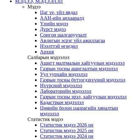
МЭДЭЭ, МЭДЭЭЛЭЛ
Мэдээ
Цаг үе, үйл явдал
ААН-ийн анхааралд
Үнийн мэдээ
Дүрст мэдээ
Сонгон шалгаруулалт
Авлигын эсрэг үйл ажиллагаа
Нээлттэй өгөгдөл
Архив
Салбарын мэдээлэл
Ашигт малтмалын хайгуулын мэдээлэл
Газрын тосны ашиглалтын мэдээлэл
Уул уурхайн мэдээлэл
Газрын тосны бүтээгдэхүүний мэдээлэл
Нүүрсний мэдээлэл
Лабораторийн мэдээлэл
Газрын тосны эрэл, хайгуулын мэдээлэл
Кадастрын мэдээлэл
Цөмийн болон цацрагийн хяналтын
мэдээлэл
Статистик мэдээ
Статистик мэдээ 2026 он
Статистик мэдээ 2025 он
Статистик мэдээ 2024 он