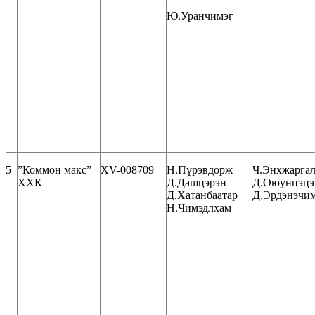
Ю.Уранчимэг
5
”Коммон макс”
XV-008709
Н.Пүрэвдорж
Ч.Энхжарга
ХХК
Д.Дашцэрэн
Д.Оюунцэцэ
Д.Хатанбаатар
Д.Эрдэнэчи
Н.Чимэдлхам