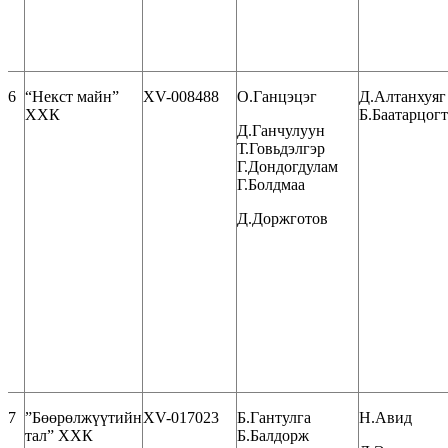
6
“Некст майн”
XV-008488
О.Ганцэцэг
Д.Алтанхуяг
ХХК
Б.Баатарцогт
Д.Ганчулуун
Т.Говьдэлгэр
Г.Дондогдулам
Г.Болдмаа
Д.Доржготов
7
”Бөөрөлжүүтийн
XV-017023
Б.Гантулга
Н.Авид
тал” ХХК
Б.Балдорж