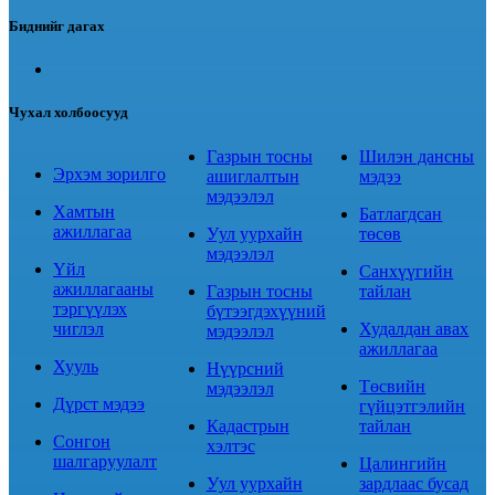
Биднийг дагах
Чухал холбоосууд
Газрын тосны
Шилэн дансны
Эрхэм зорилго
ашиглалтын
мэдээ
мэдээлэл
Хамтын
Батлагдсан
ажиллагаа
Уул уурхайн
төсөв
мэдээлэл
Үйл
Санхүүгийн
ажиллагааны
Газрын тосны
тайлан
тэргүүлэх
бүтээгдэхүүний
чиглэл
Худалдан авах
мэдээлэл
ажиллагаа
Хууль
Нүүрсний
Төсвийн
мэдээлэл
Дүрст мэдээ
гүйцэтгэлийн
Кадастрын
тайлан
Сонгон
хэлтэс
шалгаруулалт
Цалингийн
Уул уурхайн
зардлаас бусад