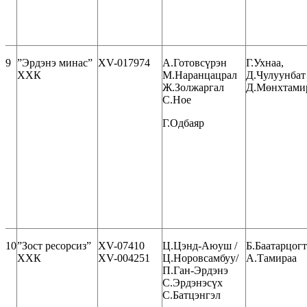
9
”Эрдэнэ минас”
XV-017974
А.Готовсүрэн
Г.Ухнаа,
ХХК
М.Наранцацрал
Д.Чулуунба
Ж.Золжаргал
Д.Мөнхтами
С.Ное
Г.Одбаяр
10
”Зост ресорсиз”
ХV-07410
Ц.Цэнд-Аюуш /
Б.Баатарцогт
ХХК
ХV-004251
Ц.Норовсамбуу/
А.Тамираа
П.Ган-Эрдэнэ
С.Эрдэнэсүх
С.Батцэнгэл