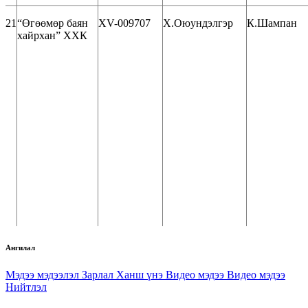
21
“Өгөөмөр баян
ХV-009707
Х.Оюундэлгэр
К.Шампан
хайрхан” ХХК
Ангилал
Мэдээ мэдээлэл
Зарлал
Ханш үнэ
Видео мэдээ
Видео мэдээ
Нийтлэл