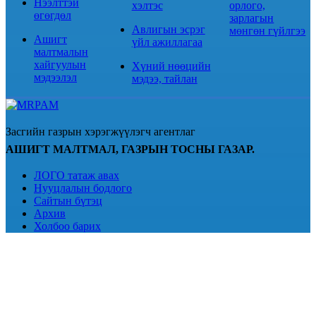
Нээлттэй
хэлтэс
орлого,
өгөгдөл
зарлагын
Авлигын эсрэг
мөнгөн гүйлгээ
Ашигт
үйл ажиллагаа
малтмалын
хайгуулын
Хүний нөөцийн
мэдээлэл
мэдээ, тайлан
Засгийн газрын хэрэгжүүлэгч агентлаг
АШИГТ МАЛТМАЛ, ГАЗРЫН ТОСНЫ ГАЗАР.
ЛОГО татаж авах
Нууцлалын бодлого
Сайтын бүтэц
Архив
Холбоо барих