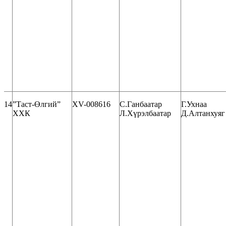
14
”Таст-Өлгий”
ХV-008616
С.Ганбаатар
Г.Ухнаа
ХХК
Л.Хүрэлбаатар
Д.Алтанхуяг