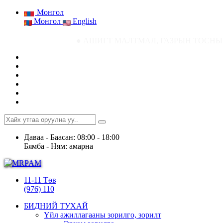
Монгол
Монгол
English
● АШИГТ МАЛТМАЛ, ГАЗРЫН ТОСНЫ ГАЗРЫН СТАТИСТИК М
Даваа - Баасан: 08:00 - 18:00
Бямба - Ням: амарна
11-11 Төв
(976) 110
БИДНИЙ ТУХАЙ
Үйл ажиллагааны зорилго, зорилт