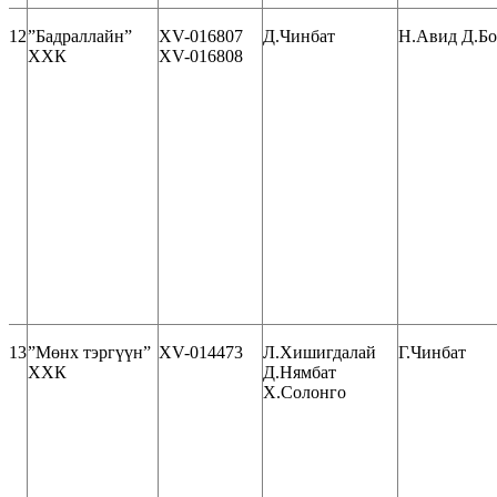
12
”Бадраллайн”
ХV-016807
Д.Чинбат
Н.Авид Д.Бо
ХХК
ХV-016808
13
”Мөнх тэргүүн”
ХV-014473
Л.Хишигдалай
Г.Чинбат
ХХК
Д.Нямбат
Х.Солонго