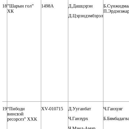
18
”Шарын гол”
1498А
Д.Дашцэрэн
Б.Сүнжидмаа
ХК
П.Эрдэнэжар
Д.Цэрэндэмбэрэл
19
“Пибоди
XV-010715
Д.Ууганбат
Ч.Ганхуяг
винсвэй
Ч.Ганзүрх
Б.Бямбадагв
ресорсез” ХХК
Ч.Мэнд-Амар