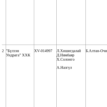
2
”Бүлээн
XV-014997
Л.Хишигдалай
Б.Алтан-Оч
Ундрага” ХХК
Д.Нямбаяр
Х.Солонго
А.Назгүл