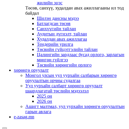
жилийн эцэс
Төсөв, санхүү, худалдан авах ажиллагааны ил тод
байдал
Шилэн дансны мэдээ
Батлагдсан төсөв
Санхүүгийн тайлан
Аудитын дүгнэлт, тайлан
Худалдан авах ажиллагаа
Тендерийн урилга
Төсвийн гүйцэтгэлийн тайлан
Цалингийн зардлаас бусад орлого, зарлагын
мөнгөн гүйлгээ
Төсвийн хөрөнгийн орлого
хөрөнгө оруулалт
Монгол улсын уул уурхайн салбарын хөрөнгө
оруулалтын орчны судалгаа
Уул уурхайн салбарт хөрөнгө оруулалт
шаардлагатай төслийн мэдээлэл
2025 он
2026 он
Ашигт малтмал, уул уурхайн хөрөнгө оруулалтын
гарын авлага
e-zasag.mn