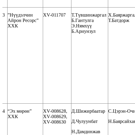
3
”Нүүдэлчин
XV-011707
Т.Түвшинжаргал
Х.Баяржарга
Айрон Ресорс”
Б.Гантулга
Т.Батдорж
ХХК
Э.Нямхүү
Б.Ариунзул
4
“Эх мөрөн”
ХV-008628,
Д.Шижирбаатар
С.Цэрэн-Оч
ХХК
ХV-008629,
Д.Чулуунбат
Н.Баярсайха
ХV-008630
Н.Дамдинжав