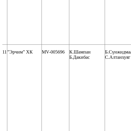
11
”Эрчим” ХК
MV-005696
К.Шампан
Б.Сүнжидма
Б.Дакибас
С.Алтанхуяг