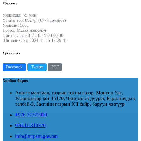
Мэдээлэл
Уншихад: ~5 мин
Үгийн тоо: 892 үг (6774 тэмдэгт)
Уншсан: 5051
Төрөл: Мэдээ мэдээлэл
Нийтэлсэн: 2013-10-15 00:00:00
Шинэчилсэн: 2024-11-15 12:29:41
Хуваалцах
Facebook
Twitter
PDF
Холбоо барих
Ашигт малтмал, газрын тосны газар, Монгол Улс,
Улаанбаатар хот 15170, Чингэлтэй дүүрэг, Барилгачдын
талбай-3, Засгийн газрын XII байр, баруун жигүүр
+976 77771900
976-11-310370
info@mrpam.gov.mn