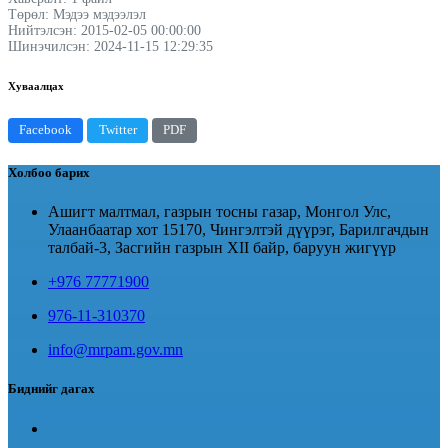
Төрөл: Мэдээ мэдээлэл
Нийтэлсэн: 2015-02-05 00:00:00
Шинэчилсэн: 2024-11-15 12:29:35
Хуваалцах
Facebook
Twitter
PDF
Холбоо барих
Ашигт малтмал, газрын тосны газар, Монгол Улс,
Улаанбаатар хот 15170, Чингэлтэй дүүрэг, Барилгачдын
талбай-3, Засгийн газрын XII байр, баруун жигүүр
+976 77771900
976-11-310370
info@mrpam.gov.mn
Биднийг дагах