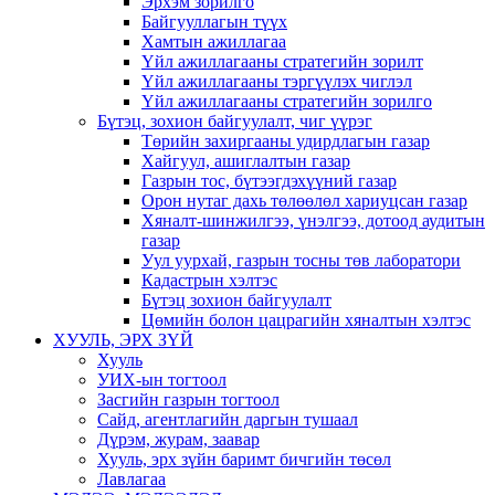
Эрхэм зорилго
Байгууллагын түүх
Хамтын ажиллагаа
Үйл ажиллагааны стратегийн зорилт
Үйл ажиллагааны тэргүүлэх чиглэл
Үйл ажиллагааны стратегийн зорилго
Бүтэц, зохион байгуулалт, чиг үүрэг
Төрийн захиргааны удирдлагын газар
Хайгуул, ашиглалтын газар
Газрын тос, бүтээгдэхүүний газар
Орон нутаг дахь төлөөлөл хариуцсан газар
Хяналт-шинжилгээ, үнэлгээ, дотоод аудитын
газар
Уул уурхай, газрын тосны төв лаборатори
Кадастрын хэлтэс
Бүтэц зохион байгуулалт
Цөмийн болон цацрагийн хяналтын хэлтэс
ХУУЛЬ, ЭРХ ЗҮЙ
Хууль
УИХ-ын тогтоол
Засгийн газрын тогтоол
Сайд, агентлагийн даргын тушаал
Дүрэм, журам, заавар
Хууль, эрх зүйн баримт бичгийн төсөл
Лавлагаа