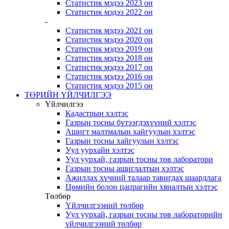
Статистик мэдээ 2023 он
Статистик мэдээ 2022 он
-
Статистик мэдээ 2021 он
Статистик мэдээ 2020 он
Статистик мэдээ 2019 он
Статистик мэдээ 2018 он
Статистик мэдээ 2017 он
Статистик мэдээ 2016 он
Статистик мэдээ 2015 он
ТӨРИЙН ҮЙЛЧИЛГЭЭ
Үйлчилгээ
Кадастрын хэлтэс
Газрын тосны бүтээгдэхүүний хэлтэс
Ашигт малтмалын хайгуулын хэлтэс
Газрын тосны хайгуулын хэлтэс
Уул уурхайн хэлтэс
Уул уурхай, газрын тосны төв лаборатори
Газрын тосны ашиглалтын хэлтэс
Ажиллах хүчний талаар тавигдах шаардлага
Цөмийн болон цацрагийн хяналтын хэлтэс
Төлбөр
Үйлчилгээний төлбөр
Уул уурхай, газрын тосны төв лабораторийн
үйлчилгээний төлбөр