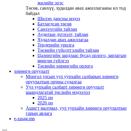
жилийн эцэс
Төсөв, санхүү, худалдан авах ажиллагааны ил тод
байдал
Шилэн дансны мэдээ
Батлагдсан төсөв
Санхүүгийн тайлан
Аудитын дүгнэлт, тайлан
Худалдан авах ажиллагаа
Тендерийн урилга
Төсвийн гүйцэтгэлийн тайлан
Цалингийн зардлаас бусад орлого, зарлагын
мөнгөн гүйлгээ
Төсвийн хөрөнгийн орлого
хөрөнгө оруулалт
Монгол улсын уул уурхайн салбарын хөрөнгө
оруулалтын орчны судалгаа
Уул уурхайн салбарт хөрөнгө оруулалт
шаардлагатай төслийн мэдээлэл
2025 он
2026 он
Ашигт малтмал, уул уурхайн хөрөнгө оруулалтын
гарын авлага
e-zasag.mn