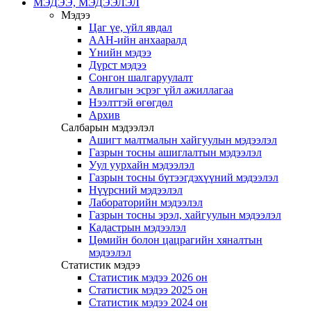
МЭДЭЭ, МЭДЭЭЛЭЛ
Мэдээ
Цаг үе, үйл явдал
ААН-ийн анхааралд
Үнийн мэдээ
Дүрст мэдээ
Сонгон шалгаруулалт
Авлигын эсрэг үйл ажиллагаа
Нээлттэй өгөгдөл
Архив
Салбарын мэдээлэл
Ашигт малтмалын хайгуулын мэдээлэл
Газрын тосны ашиглалтын мэдээлэл
Уул уурхайн мэдээлэл
Газрын тосны бүтээгдэхүүний мэдээлэл
Нүүрсний мэдээлэл
Лабораторийн мэдээлэл
Газрын тосны эрэл, хайгуулын мэдээлэл
Кадастрын мэдээлэл
Цөмийн болон цацрагийн хяналтын
мэдээлэл
Статистик мэдээ
Статистик мэдээ 2026 он
Статистик мэдээ 2025 он
Статистик мэдээ 2024 он