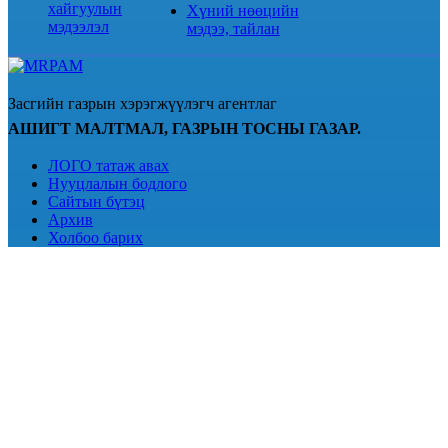
хайгуулын
Хүний нөөцийн
мэдээлэл
мэдээ, тайлан
Засгийн газрын хэрэгжүүлэгч агентлаг
АШИГТ МАЛТМАЛ, ГАЗРЫН ТОСНЫ ГАЗАР.
ЛОГО татаж авах
Нууцлалын бодлого
Сайтын бүтэц
Архив
Холбоо барих