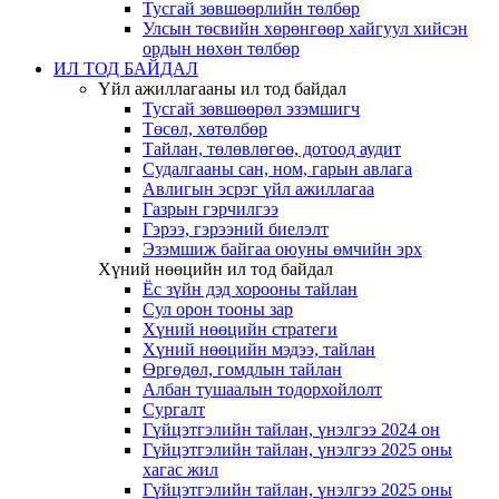
Тусгай зөвшөөрлийн төлбөр
Улсын төсвийн хөрөнгөөр хайгуул хийсэн
ордын нөхөн төлбөр
ИЛ ТОД БАЙДАЛ
Үйл ажиллагааны ил тод байдал
Тусгай зөвшөөрөл эзэмшигч
Төсөл, хөтөлбөр
Тайлан, төлөвлөгөө, дотоод аудит
Судалгааны сан, ном, гарын авлага
Авлигын эсрэг үйл ажиллагаа
Газрын гэрчилгээ
Гэрээ, гэрээний биелэлт
Эзэмшиж байгаа оюуны өмчийн эрх
Хүний нөөцийн ил тод байдал
Ёс зүйн дэд хорооны тайлан
Сул орон тооны зар
Хүний нөөцийн стратеги
Хүний нөөцийн мэдээ, тайлан
Өргөдөл, гомдлын тайлан
Албан тушаалын тодорхойлолт
Сургалт
Гүйцэтгэлийн тайлан, үнэлгээ 2024 он
Гүйцэтгэлийн тайлан, үнэлгээ 2025 оны
хагас жил
Гүйцэтгэлийн тайлан, үнэлгээ 2025 оны