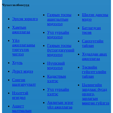
Чухал холбоосууд
Газрын тосны
Шилэн дансны
Эрхэм зорилго
ашиглалтын
мэдээ
мэдээлэл
Хамтын
Батлагдсан
ажиллагаа
Уул уурхайн
төсөв
мэдээлэл
Үйл
Санхүүгийн
ажиллагааны
Газрын тосны
тайлан
тэргүүлэх
бүтээгдэхүүний
чиглэл
Худалдан авах
мэдээлэл
ажиллагаа
Хууль
Нүүрсний
Төсвийн
мэдээлэл
Дүрст мэдээ
гүйцэтгэлийн
Кадастрын
тайлан
Сонгон
хэлтэс
шалгаруулалт
Цалингийн
Уул уурхайн
зардлаас бусад
Нээлттэй
хэлтэс
орлого,
өгөгдөл
зарлагын
Авлигын эсрэг
мөнгөн гүйлгээ
Ашигт
үйл ажиллагаа
малтмалын