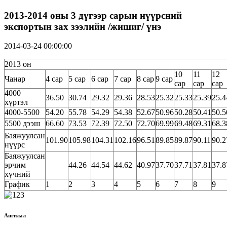
2013-2014 оны 3 дүгээр сарын нүүрсний
экспортын зах зээлийн /жишиг/ үнэ
2014-03-24 00:00:00
2013 он
10
11
12
Чанар
4 сар
5 сар
6 сар
7 сар
8 сар
9 сар
сар
сар
сар
4000
36.50
30.74
29.32
29.36
28.53
25.32
25.33
25.39
25.4
хүртэл
4000-5500
54.20
55.78
54.29
54.38
52.67
50.96
50.28
50.41
50.5
5500 дээш
66.60
73.53
72.39
72.50
72.70
69.99
69.48
69.31
68.3
Баяжуулсан
101.90
105.98
104.31
102.16
96.51
89.85
89.87
90.11
90.2
нүүрс
Баяжуулсан
эрчим
44.26
44.54
44.62
40.97
37.70
37.71
37.81
37.8
хүчний
График
1
2
3
4
5
6
7
8
9
Ангилал