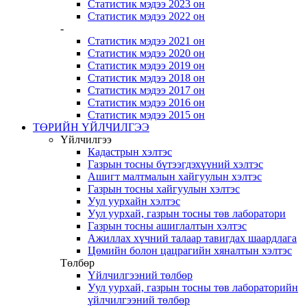
Статистик мэдээ 2023 он
Статистик мэдээ 2022 он
-
Статистик мэдээ 2021 он
Статистик мэдээ 2020 он
Статистик мэдээ 2019 он
Статистик мэдээ 2018 он
Статистик мэдээ 2017 он
Статистик мэдээ 2016 он
Статистик мэдээ 2015 он
ТӨРИЙН ҮЙЛЧИЛГЭЭ
Үйлчилгээ
Кадастрын хэлтэс
Газрын тосны бүтээгдэхүүний хэлтэс
Ашигт малтмалын хайгуулын хэлтэс
Газрын тосны хайгуулын хэлтэс
Уул уурхайн хэлтэс
Уул уурхай, газрын тосны төв лаборатори
Газрын тосны ашиглалтын хэлтэс
Ажиллах хүчний талаар тавигдах шаардлага
Цөмийн болон цацрагийн хяналтын хэлтэс
Төлбөр
Үйлчилгээний төлбөр
Уул уурхай, газрын тосны төв лабораторийн
үйлчилгээний төлбөр