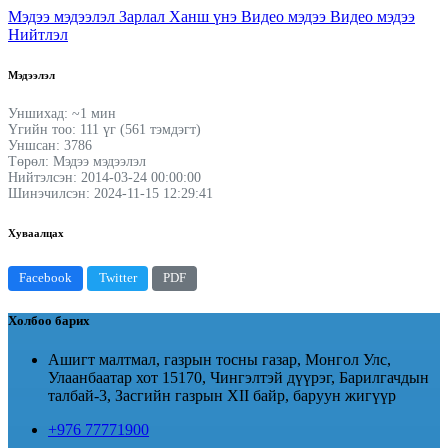
Мэдээ мэдээлэл
Зарлал
Ханш үнэ
Видео мэдээ
Видео мэдээ
Нийтлэл
Мэдээлэл
Уншихад: ~1 мин
Үгийн тоо: 111 үг (561 тэмдэгт)
Уншсан: 3786
Төрөл: Мэдээ мэдээлэл
Нийтэлсэн: 2014-03-24 00:00:00
Шинэчилсэн: 2024-11-15 12:29:41
Хуваалцах
Facebook
Twitter
PDF
Холбоо барих
Ашигт малтмал, газрын тосны газар, Монгол Улс,
Улаанбаатар хот 15170, Чингэлтэй дүүрэг, Барилгачдын
талбай-3, Засгийн газрын XII байр, баруун жигүүр
+976 77771900