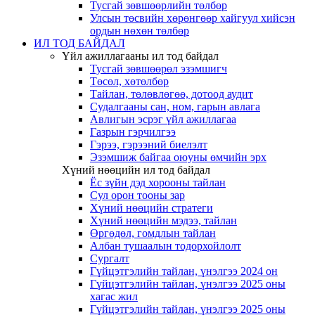
Тусгай зөвшөөрлийн төлбөр
Улсын төсвийн хөрөнгөөр хайгуул хийсэн
ордын нөхөн төлбөр
ИЛ ТОД БАЙДАЛ
Үйл ажиллагааны ил тод байдал
Тусгай зөвшөөрөл эзэмшигч
Төсөл, хөтөлбөр
Тайлан, төлөвлөгөө, дотоод аудит
Судалгааны сан, ном, гарын авлага
Авлигын эсрэг үйл ажиллагаа
Газрын гэрчилгээ
Гэрээ, гэрээний биелэлт
Эзэмшиж байгаа оюуны өмчийн эрх
Хүний нөөцийн ил тод байдал
Ёс зүйн дэд хорооны тайлан
Сул орон тооны зар
Хүний нөөцийн стратеги
Хүний нөөцийн мэдээ, тайлан
Өргөдөл, гомдлын тайлан
Албан тушаалын тодорхойлолт
Сургалт
Гүйцэтгэлийн тайлан, үнэлгээ 2024 он
Гүйцэтгэлийн тайлан, үнэлгээ 2025 оны
хагас жил
Гүйцэтгэлийн тайлан, үнэлгээ 2025 оны