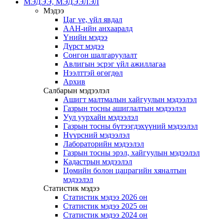
МЭДЭЭ, МЭДЭЭЛЭЛ
Мэдээ
Цаг үе, үйл явдал
ААН-ийн анхааралд
Үнийн мэдээ
Дүрст мэдээ
Сонгон шалгаруулалт
Авлигын эсрэг үйл ажиллагаа
Нээлттэй өгөгдөл
Архив
Салбарын мэдээлэл
Ашигт малтмалын хайгуулын мэдээлэл
Газрын тосны ашиглалтын мэдээлэл
Уул уурхайн мэдээлэл
Газрын тосны бүтээгдэхүүний мэдээлэл
Нүүрсний мэдээлэл
Лабораторийн мэдээлэл
Газрын тосны эрэл, хайгуулын мэдээлэл
Кадастрын мэдээлэл
Цөмийн болон цацрагийн хяналтын
мэдээлэл
Статистик мэдээ
Статистик мэдээ 2026 он
Статистик мэдээ 2025 он
Статистик мэдээ 2024 он