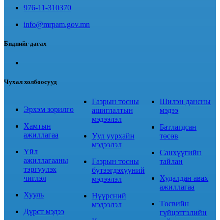
976-11-310370
info@mrpam.gov.mn
Биднийг дагах
Чухал холбоосууд
Газрын тосны
Шилэн дансны
Эрхэм зорилго
ашиглалтын
мэдээ
мэдээлэл
Хамтын
Батлагдсан
ажиллагаа
Уул уурхайн
төсөв
мэдээлэл
Үйл
Санхүүгийн
ажиллагааны
Газрын тосны
тайлан
тэргүүлэх
бүтээгдэхүүний
чиглэл
Худалдан авах
мэдээлэл
ажиллагаа
Хууль
Нүүрсний
Төсвийн
мэдээлэл
Дүрст мэдээ
гүйцэтгэлийн