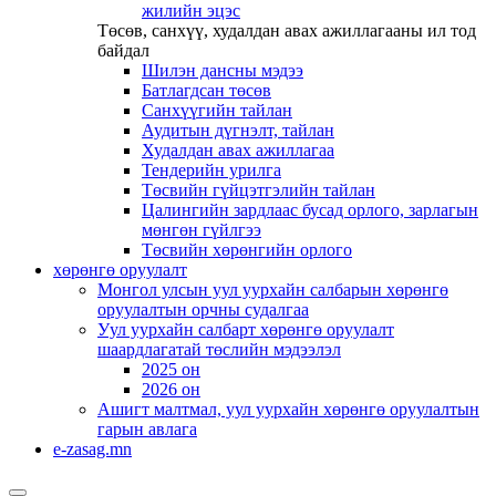
жилийн эцэс
Төсөв, санхүү, худалдан авах ажиллагааны ил тод
байдал
Шилэн дансны мэдээ
Батлагдсан төсөв
Санхүүгийн тайлан
Аудитын дүгнэлт, тайлан
Худалдан авах ажиллагаа
Тендерийн урилга
Төсвийн гүйцэтгэлийн тайлан
Цалингийн зардлаас бусад орлого, зарлагын
мөнгөн гүйлгээ
Төсвийн хөрөнгийн орлого
хөрөнгө оруулалт
Монгол улсын уул уурхайн салбарын хөрөнгө
оруулалтын орчны судалгаа
Уул уурхайн салбарт хөрөнгө оруулалт
шаардлагатай төслийн мэдээлэл
2025 он
2026 он
Ашигт малтмал, уул уурхайн хөрөнгө оруулалтын
гарын авлага
e-zasag.mn