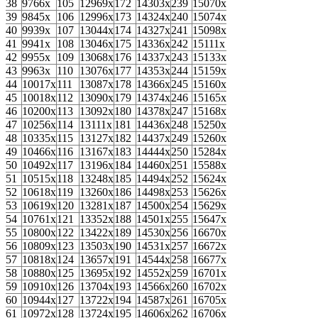
38
9766х
105
12969х
172
14303х
239
15070х
39
9845х
106
12996х
173
14324х
240
15074х
40
9939х
107
13044х
174
14327х
241
15098х
41
9941х
108
13046х
175
14336х
242
15111х
42
9955х
109
13068х
176
14337х
243
15133х
43
9963х
110
13076х
177
14353х
244
15159х
44
10017х
111
13087х
178
14366х
245
15160х
45
10018х
112
13090х
179
14374х
246
15165х
46
10200х
113
13092х
180
14378х
247
15168х
47
10256х
114
13111х
181
14436х
248
15250х
48
10335х
115
13127х
182
14437х
249
15260х
49
10466х
116
13167х
183
14444х
250
15284х
50
10492х
117
13196х
184
14460х
251
15588х
51
10515х
118
13248х
185
14494х
252
15624х
52
10618х
119
13260х
186
14498х
253
15626х
53
10619х
120
13281х
187
14500х
254
15629х
54
10761х
121
13352х
188
14501х
255
15647х
55
10800х
122
13422х
189
14530х
256
16670х
56
10809х
123
13503х
190
14531х
257
16672х
57
10818х
124
13657х
191
14544х
258
16677х
58
10880х
125
13695х
192
14552х
259
16701х
59
10910х
126
13704х
193
14566х
260
16702х
60
10944х
127
13722х
194
14587х
261
16705х
61
10972х
128
13724х
195
14606х
262
16706х