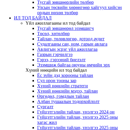
Тусгай зөвшөөрлийн төлбөр
Улсын төсвийн хөрөнгөөр хайгуул хийсэн
ордын нөхөн төлбөр
ИЛ ТОД БАЙДАЛ
Үйл ажиллагааны ил тод байдал
Тусгай зөвшөөрөл эзэмшигч
Төсөл, хөтөлбөр
Тайлан, төлөвлөгөө, дотоод аудит
Судалгааны сан, ном, гарын авлага
Авлигын эсрэг үйл ажиллагаа
Газрын гэрчилгээ
Гэрээ, гэрээний биелэлт
Эзэмшиж байгаа оюуны өмчийн эрх
Хүний нөөцийн ил тод байдал
Ёс зүйн дэд хорооны тайлан
Сул орон тооны зар
Хүний нөөцийн стратеги
Хүний нөөцийн мэдээ, тайлан
Өргөдөл, гомдлын тайлан
Албан тушаалын тодорхойлолт
Сургалт
Гүйцэтгэлийн тайлан, үнэлгээ 2024 он
Гүйцэтгэлийн тайлан, үнэлгээ 2025 оны
хагас жил
Гүйцэтгэлийн тайлан, үнэлгээ 2025 оны