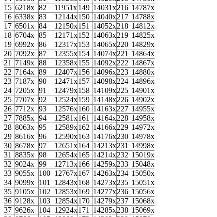
15
6218х
82
11951х
149
14031х
216
14787х
16
6338х
83
12144х
150
14040х
217
14788х
17
6501х
84
12150х
151
14052х
218
14812х
18
6704х
85
12171х
152
14063х
219
14825х
19
6992х
86
12317х
153
14065х
220
14829х
20
7092х
87
12355х
154
14074х
221
14864х
21
7149х
88
12358х
155
14092х
222
14867х
22
7164х
89
12407х
156
14096х
223
14880х
23
7187х
90
12471х
157
14098х
224
14896х
24
7205х
91
12479х
158
14109х
225
14901х
25
7707х
92
12524х
159
14148х
226
14902х
26
7712х
93
12576х
160
14163х
227
14955х
27
7885х
94
12581х
161
14164х
228
14958х
28
8063х
95
12589х
162
14166х
229
14972х
29
8616х
96
12590х
163
14176х
230
14978х
30
8678х
97
12651х
164
14213х
231
14998х
31
8835х
98
12654х
165
14214х
232
15019х
32
9024х
99
12713х
166
14259х
233
15048х
33
9055х
100
12767х
167
14263х
234
15050х
34
9099х
101
12843х
168
14273х
235
15051х
35
9105х
102
12853х
169
14277х
236
15056х
36
9128х
103
12854х
170
14279х
237
15068х
37
9626х
104
12924х
171
14285х
238
15069х