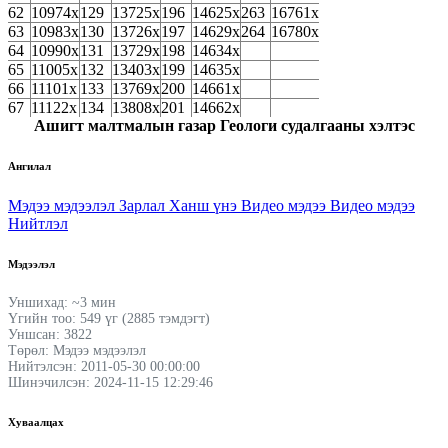
62
10974х
129
13725х
196
14625х
263
16761х
63
10983х
130
13726х
197
14629х
264
16780х
64
10990х
131
13729х
198
14634х
65
11005х
132
13403х
199
14635х
66
11101х
133
13769х
200
14661х
67
11122х
134
13808х
201
14662х
Ашигт малтмалын газар Геологи судалгааны хэлтэс
Ангилал
Мэдээ мэдээлэл
Зарлал
Ханш үнэ
Видео мэдээ
Видео мэдээ
Нийтлэл
Мэдээлэл
Уншихад: ~3 мин
Үгийн тоо: 549 үг (2885 тэмдэгт)
Уншсан: 3822
Төрөл: Мэдээ мэдээлэл
Нийтэлсэн: 2011-05-30 00:00:00
Шинэчилсэн: 2024-11-15 12:29:46
Хуваалцах