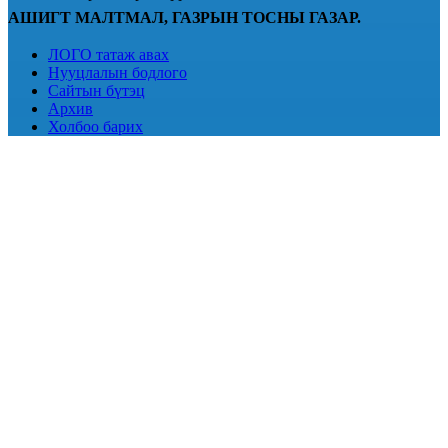
АШИГТ МАЛТМАЛ, ГАЗРЫН ТОСНЫ ГАЗАР.
ЛОГО татаж авах
Нууцлалын бодлого
Сайтын бүтэц
Архив
Холбоо барих