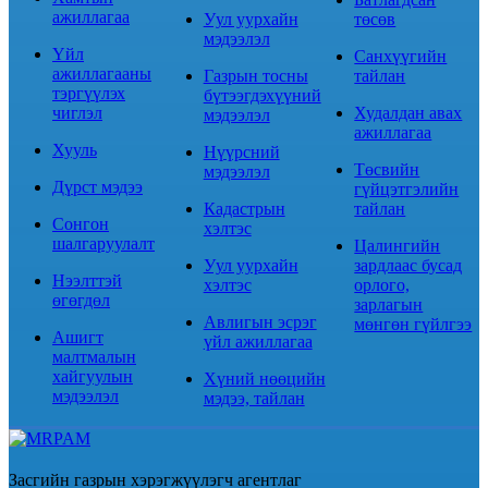
ажиллагаа
Уул уурхайн
төсөв
мэдээлэл
Үйл
Санхүүгийн
ажиллагааны
Газрын тосны
тайлан
тэргүүлэх
бүтээгдэхүүний
чиглэл
Худалдан авах
мэдээлэл
ажиллагаа
Хууль
Нүүрсний
Төсвийн
мэдээлэл
Дүрст мэдээ
гүйцэтгэлийн
Кадастрын
тайлан
Сонгон
хэлтэс
шалгаруулалт
Цалингийн
Уул уурхайн
зардлаас бусад
Нээлттэй
хэлтэс
орлого,
өгөгдөл
зарлагын
Авлигын эсрэг
мөнгөн гүйлгээ
Ашигт
үйл ажиллагаа
малтмалын
хайгуулын
Хүний нөөцийн
мэдээлэл
мэдээ, тайлан
Засгийн газрын хэрэгжүүлэгч агентлаг