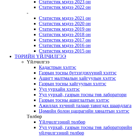
Статистик мэдээ 2023 он
Статистик мэдээ 2022 он
-
Статистик мэдээ 2021 он
Статистик мэдээ 2020 он
Статистик мэдээ 2019 он
Статистик мэдээ 2018 он
Статистик мэдээ 2017 он
Статистик мэдээ 2016 он
Статистик мэдээ 2015 он
ТӨРИЙН ҮЙЛЧИЛГЭЭ
Үйлчилгээ
Кадастрын хэлтэс
Газрын тосны бүтээгдэхүүний хэлтэс
Ашигт малтмалын хайгуулын хэлтэс
Газрын тосны хайгуулын хэлтэс
Уул уурхайн хэлтэс
Уул уурхай, газрын тосны төв лаборатори
Газрын тосны ашиглалтын хэлтэс
Ажиллах хүчний талаар тавигдах шаардлага
Цөмийн болон цацрагийн хяналтын хэлтэс
Төлбөр
Үйлчилгээний төлбөр
Уул уурхай, газрын тосны төв лабораторийн
үйлчилгээний төлбөр