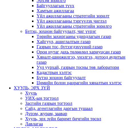
Эрхэм зорилго
Байгууллагын түүх
Хамтын ажиллагаа
Үйл ажиллагааны стратегийн зорилт
Үйл ажиллагааны тэргүүлэх чиглэл
Үйл ажиллагааны стратегийн зорилго
Бүтэц, зохион байгуулалт, чиг үүрэг
Төрийн захиргааны удирдлагын газар
Хайгуул, ашиглалтын газар
Газрын тос, бүтээгдэхүүний газар
Орон нутаг дахь төлөөлөл хариуцсан газар
Хяналт-шинжилгээ, үнэлгээ, дотоод аудитын
газар
Уул уурхай, газрын тосны төв лаборатори
Кадастрын хэлтэс
Бүтэц зохион байгуулалт
Цөмийн болон цацрагийн хяналтын хэлтэс
ХУУЛЬ, ЭРХ ЗҮЙ
Хууль
УИХ-ын тогтоол
Засгийн газрын тогтоол
Сайд, агентлагийн даргын тушаал
Дүрэм, журам, заавар
Хууль, эрх зүйн баримт бичгийн төсөл
Лавлагаа