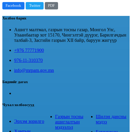
Facebook
Twitter
PDF
Холбоо барих
Ашигт малтмал, газрын тосны газар, Монгол Улс,
Улаанбаатар хот 15170, Чингэлтэй дүүрэг, Барилгачдын
талбай-3, Засгийн газрын XII байр, баруун жигүүр
+976 77771900
976-11-310370
info@mrpam.gov.mn
Биднийг дагах
Чухал холбоосууд
Газрын тосны
Шилэн дансны
Эрхэм зорилго
ашиглалтын
мэдээ
мэдээлэл
Хамтын
Батлагдсан