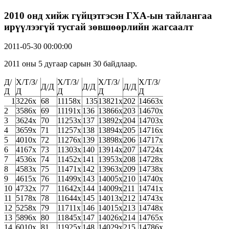
2010 онд хийж гүйцэтгэсэн ГХА-ын тайлангаа
ирүүлээгүй тусгай зөвшөөрлийн жагсаалт
2011-05-30 00:00:00
2011 оны 5 дугаар сарын 30 байдлаар.
Д/
Х/Т/З/
Х/Т/З/
Х/Т/З/
Х/Т/З/
Д/Д
Д/Д
Д/Д
Д
Д
Д
Д
Д
1
3226х
68
11158х
135
13821х
202
14663х
2
3586х
69
11191х
136
13866х
203
14670х
3
3624х
70
11253х
137
13892х
204
14703х
4
3659х
71
11257х
138
13894х
205
14716х
5
4010х
72
11276х
139
13898х
206
14717х
6
4167х
73
11303х
140
13914х
207
14724х
7
4536х
74
11452х
141
13953х
208
14728х
8
4583х
75
11471х
142
13963х
209
14738х
9
4615х
76
11499х
143
14005х
210
14740х
10
4732х
77
11642х
144
14009х
211
14741х
11
5178х
78
11644х
145
14013х
212
14743х
12
5258х
79
11711х
146
14015х
213
14748х
13
5896х
80
11845х
147
14026х
214
14765х
14
6010х
81
11925х
148
14029х
215
14786х