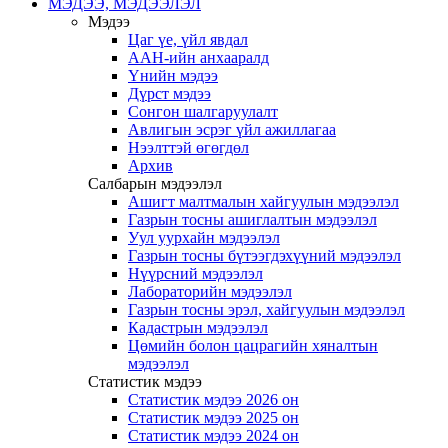
МЭДЭЭ, МЭДЭЭЛЭЛ
Мэдээ
Цаг үе, үйл явдал
ААН-ийн анхааралд
Үнийн мэдээ
Дүрст мэдээ
Сонгон шалгаруулалт
Авлигын эсрэг үйл ажиллагаа
Нээлттэй өгөгдөл
Архив
Салбарын мэдээлэл
Ашигт малтмалын хайгуулын мэдээлэл
Газрын тосны ашиглалтын мэдээлэл
Уул уурхайн мэдээлэл
Газрын тосны бүтээгдэхүүний мэдээлэл
Нүүрсний мэдээлэл
Лабораторийн мэдээлэл
Газрын тосны эрэл, хайгуулын мэдээлэл
Кадастрын мэдээлэл
Цөмийн болон цацрагийн хяналтын
мэдээлэл
Статистик мэдээ
Статистик мэдээ 2026 он
Статистик мэдээ 2025 он
Статистик мэдээ 2024 он